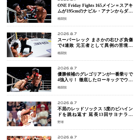
ONE Friday Fights 165メイン＝スアキ
ムが195cmのナビル・アナンからダウ
ン奪取！猛反撃を耐え抜き判定勝利、
格闘技
8連勝を達成
2026.8.7
スーパーレック まさかの右ひざ負傷
で4連敗 元王者として異例の苦境…
「アクシデント」でも消えない危険信
格闘技
号
2026.8.7
優勝候補のグレゴリアンが一番乗りで
4強入り！ 徹底したローキックでウス
ビャンを攻略、判定勝利
格闘技
2026.8.7
不屈のレッドソックス 5度のビハイン
ドを跳ね返す 延長13回サヨナラ勝
ち 吉田正尚選手も2安打1打点で貢献 4
野球
得点以上は驚異の28連勝
2026.8.7