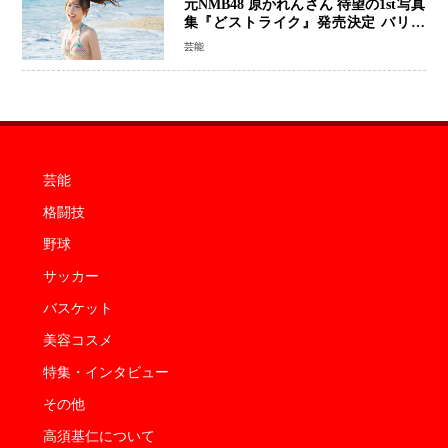
元NMB48 原かれんさん 待望の1st写真
集『どストライク』発売決定 バリで
魅せる25歳の新境地
芸能
芸能
格闘技
野球
サッカー
バスケット
美容コスメ
特集・インタビュー
その他
高須基仁について