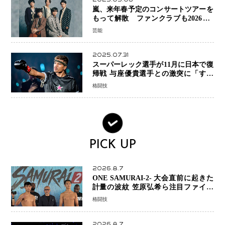
嵐、来年春予定のコンサートツアーを
もって解散 ファンクラブも2026年5
月末で活動終了
芸能
2025.07.31
スーパーレック選手が11月に日本で復
帰戦 与座優貴選手との激突に「すべ
ての技術を見せたい」
格闘技
PICK UP
2026.8.7
ONE SAMURAI-2- 大会直前に起きた
計量の波紋 笠原弘希ら注目ファイタ
ーは契約体重で決戦へ、山本歩夢と平
格闘技
山諒選手戦は中止に
2026.8.7