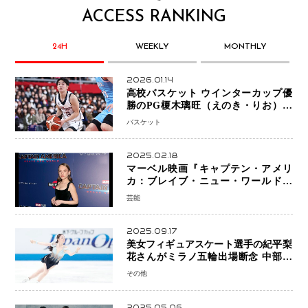
ACCESS RANKING
24H
WEEKLY
MONTHLY
2026.01.14
高校バスケット ウインターカップ優
勝のPG榎木璃旺（えのき・りお）が
プロの現場へ―。
バスケット
2025.02.18
マーベル映画『キャプテン・アメリ
カ：ブレイブ・ニュー・ワールド』
新ブラック・ウィドウ役のシラ・ハー
芸能
スとは！？
2025.09.17
美女フィギュアスケート選手の紀平梨
花さんがミラノ五輪出場断念 中部選
手権欠場を発表「安全最優先の判断」
その他
2025.05.06