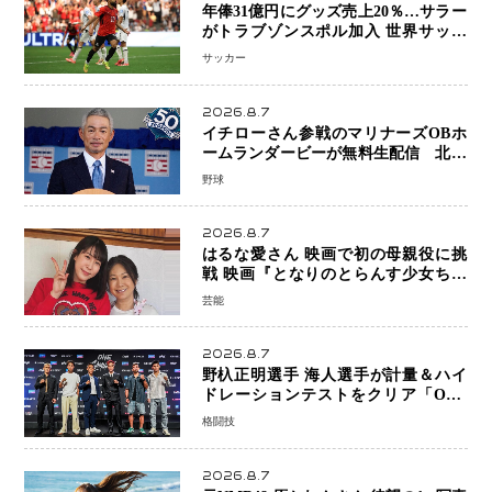
年俸31億円にグッズ売上20％…サラー
がトラブゾンスポル加入 世界サッカ
ーは「五大リーグ一強」から新時代へ
サッカー
2026.8.7
イチローさん参戦のマリナーズOBホ
ームランダービーが無料生配信 北米
ならではの“魅せる興行”に世界が注目
野球
2026.8.7
はるな愛さん 映画で初の母親役に挑
戦 映画『となりのとらんす少女ちゃ
ん』11月7日公開 未来の自分との対話
芸能
を描く注目作
2026.8.7
野杁正明選手 海人選手が計量＆ハイ
ドレーションテストをクリア「ONE
SAMURAI 2」決戦へ万全の準備整う
格闘技
2026.8.7