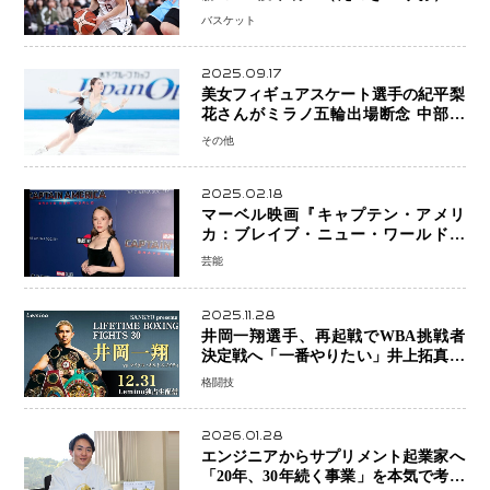
プロの現場へ―。
バスケット
2025.09.17
美女フィギュアスケート選手の紀平梨
花さんがミラノ五輪出場断念 中部選
手権欠場を発表「安全最優先の判断」
その他
2025.02.18
マーベル映画『キャプテン・アメリ
カ：ブレイブ・ニュー・ワールド』
新ブラック・ウィドウ役のシラ・ハー
芸能
スとは！？
2025.11.28
井岡一翔選手、再起戦でWBA挑戦者
決定戦へ「一番やりたい」井上拓真選
手との戦いも視野に
格闘技
2026.01.28
エンジニアからサプリメント起業家へ
「20年、30年続く事業」を本気で考え