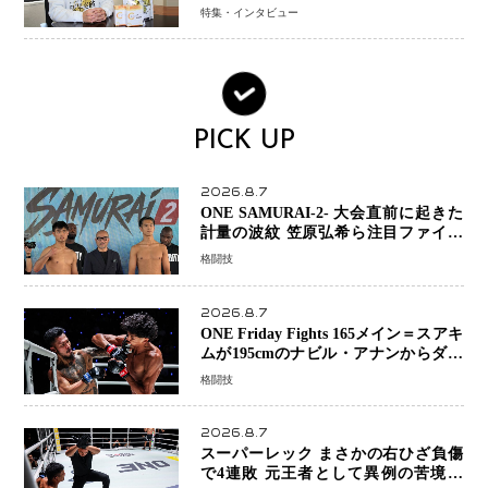
た竹田嶺さんの決断
特集・インタビュー
PICK UP
2026.8.7
ONE SAMURAI-2- 大会直前に起きた
計量の波紋 笠原弘希ら注目ファイタ
ーは契約体重で決戦へ、山本歩夢と平
格闘技
山諒選手戦は中止に
2026.8.7
ONE Friday Fights 165メイン＝スアキ
ムが195cmのナビル・アナンからダウ
ン奪取！猛反撃を耐え抜き判定勝利、
格闘技
8連勝を達成
2026.8.7
スーパーレック まさかの右ひざ負傷
で4連敗 元王者として異例の苦境…