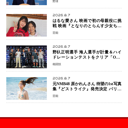
野球
2026.8.7
はるな愛さん 映画で初の母親役に挑
戦 映画『となりのとらんす少女ちゃ
ん』11月7日公開 未来の自分との対話
芸能
を描く注目作
2026.8.7
野杁正明選手 海人選手が計量＆ハイ
ドレーションテストをクリア「ONE
SAMURAI 2」決戦へ万全の準備整う
格闘技
2026.8.7
元NMB48 原かれんさん 待望の1st写真
集『どストライク』発売決定 バリで
魅せる25歳の新境地
芸能