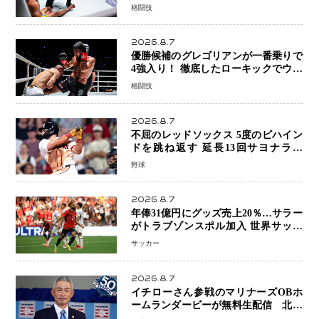
「アクシデント」でも消えない危険信
格闘技
号
2026.8.7
優勝候補のグレゴリアンが一番乗りで
4強入り！ 徹底したローキックでウス
ビャンを攻略、判定勝利
格闘技
2026.8.7
不屈のレッドソックス 5度のビハイン
ドを跳ね返す 延長13回サヨナラ勝
ち 吉田正尚選手も2安打1打点で貢献 4
野球
得点以上は驚異の28連勝
2026.8.7
年俸31億円にグッズ売上20％…サラー
がトラブゾンスポル加入 世界サッカ
ーは「五大リーグ一強」から新時代へ
サッカー
2026.8.7
イチローさん参戦のマリナーズOBホ
ームランダービーが無料生配信 北米
ならではの“魅せる興行”に世界が注目