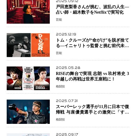
2025.09.12
戸田恵梨香さんが挑む、波乱の人生―
占い師・細木数子をNetflixで実写化
芸能
2025.12.19
トム・クルーズが“命がけ”を脱ぎ捨て
る―イニャリトゥ監督と挑む前代未聞
の大惨事コメディ「DIGGER ディガ
芸能
ー」始動
2025.05.28
RISEの舞台で実現 志朗 vs 玖村将史 3
年越しの再戦は世界王座戦に！
格闘技
2025.07.31
スーパーレック選手が11月に日本で復
帰戦 与座優貴選手との激突に「すべ
ての技術を見せたい」
格闘技
2025.09.17