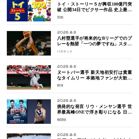
トイ・ストーリー５が興収100億円突
破 公開34日でピクサー作品 史上最速
日本歴代シリーズ最高更新も目前
芸能
2026.8.6
八村塁選手が将来的なBリーグでのプ
レーを熱望「一つの夢ですね」スター
帰還がリーグ価値を押し上げる可能性
バスケット
2026.8.6
ヌートバー選手 新天地初安打は貴重
なタイムリー 本拠地ファンが大歓声
笑顔で歓喜
野球
2026.8.6
挑発的な発言 リウ・メンヤン選手 世
界最高峰ONEで浮き彫りになる 日本
キックボクシングが直面する“技術
格闘技
戦”の現在地
2026.8.6