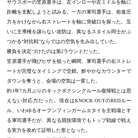
サウスポーの笠原選手は、左インローや左ミドルを軸に
距離を支配しようと試みる。一方の軍司選手は、前進圧
力をかけながら右ストレートを軸に突破口を探った。互
いに主導権を譲らない攻防は、異なるスタイル同士がぶ
つかる“対抗戦”ならではの空気を生み出していた。
勝負を決定づけたのは第2ラウンドだった。
笠原選手が飛びヒザを狙った瞬間、軍司選手の右ストレ
ートが完璧なタイミングで交錯。鮮やかなカウンターで
ダウンを奪うと、会場の空気は一変した。
約1年7カ月ぶりのキックボクシングルール復帰戦とは思
えない対応力だった。現在はKNOCK OUTのREDルー
ル、いわゆるオープンフィンガームエタイを主戦場とす
る軍司選手だが、異なる競技環境でもトップ戦線で戦え
る実力を改めて証明した形となった。