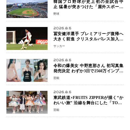
韓国プロ野球が史上初の全試合中
止 猛暑が突きつけた「屋外スポーツ
の限界」 日本発のドーム型施設時代
野球
へ
2026.8.6
冨安健洋選手 プレミアリーグ復帰へ
大きく前進 クリスタルパレス加入目
前 メディカルチェックも通過
サッカー
2026.8.6
令和の爆美女 中野恵那さん 初写真集
発売決定 わずか3日で2560万インプレ
ッションを記録した話題の美貌を凝縮
芸能
2026.8.6
東武鉄道×FRUITS ZIPPERが描く“か
わいい旅” 沿線を舞台にした「TOBU
KAWAII PROJECT」が開幕
芸能