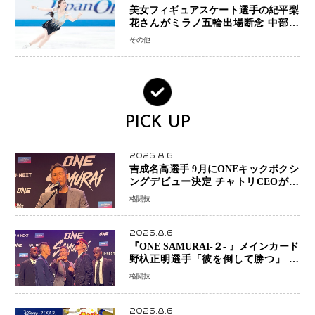
美女フィギュアスケート選手の紀平梨
花さんがミラノ五輪出場断念 中部選
手権欠場を発表「安全最優先の判断」
その他
PICK UP
2026.8.6
吉成名高選手 9月にONEキックボクシ
ングデビュー決定 チャトリCEOがサ
プライズ発表 2カ月連続参戦へ
格闘技
2026.8.6
『ONE SAMURAI-２- 』メインカード
野杁正明選手「彼を倒して勝つ」 リ
ウ・メンヤンとの因縁に決着へ 再起
格闘技
を懸けたONEフェザー級トーナメント
初戦
2026.8.6