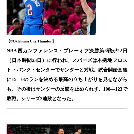
【©️Oklahoma City Thunder 】
NBA西カンファレンス・プレーオフ決勝第3戦が22日
（日本時間23日）に行われ、スパーズは本拠地フロス
ト・バンク・センターでサンダーと対戦。試合開始直後
に15―0のランを決める最高の立ち上がりを見せながら
も、その後はサンダーの反撃を止められず、108―123で
敗戦。シリーズ2連敗となった。