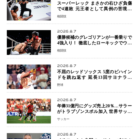
スーパーレック まさかの右ひざ負傷
で4連敗 元王者として異例の苦境…
「アクシデント」でも消えない危険信
格闘技
号
2026.8.7
優勝候補のグレゴリアンが一番乗りで
4強入り！ 徹底したローキックでウス
ビャンを攻略、判定勝利
格闘技
2026.8.7
不屈のレッドソックス 5度のビハイン
ドを跳ね返す 延長13回サヨナラ勝
ち 吉田正尚選手も2安打1打点で貢献 4
野球
得点以上は驚異の28連勝
2026.8.7
年俸31億円にグッズ売上20％…サラー
がトラブゾンスポル加入 世界サッカ
ーは「五大リーグ一強」から新時代へ
サッカー
2026.8.7