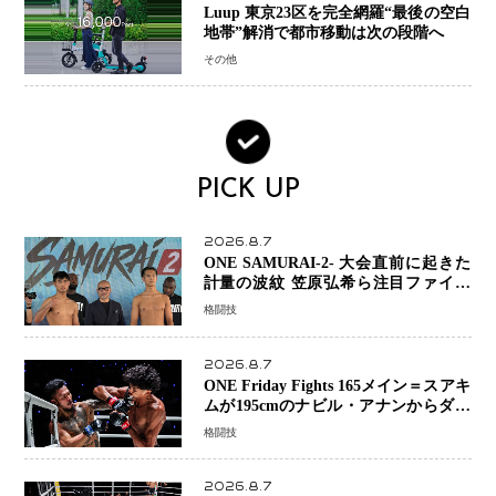
Luup 東京23区を完全網羅“最後の空白
地帯”解消で都市移動は次の段階へ
その他
PICK UP
2026.8.7
ONE SAMURAI-2- 大会直前に起きた
計量の波紋 笠原弘希ら注目ファイタ
ーは契約体重で決戦へ、山本歩夢と平
格闘技
山諒選手戦は中止に
2026.8.7
ONE Friday Fights 165メイン＝スアキ
ムが195cmのナビル・アナンからダウ
ン奪取！猛反撃を耐え抜き判定勝利、
格闘技
8連勝を達成
2026.8.7