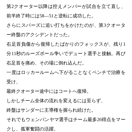
第2クオーター以降は控えメンバーが試合を立て直し、
前半終了時には58―51と逆転に成功した。
さらにスパーズに追い打ちをかけたのが、第3クオータ
ー終盤のアクシデントだった。
右足首負傷から復帰したばかりのフォックスが、残り1
分11秒のルーズボール争いでデュート選手と接触。再び
右足首を痛め、その場に倒れ込んだ。
一度はロッカールームへ下がることなくベンチで治療を
受け、
最終クオーター途中にはコートへ復帰。
しかしチーム全体の流れを変えるには至らず、
終盤はサンダーに主導権を握られ続けた。
それでもウェンバンヤマ選手はチーム最多26得点をマー
クし、孤軍奮闘の活躍。