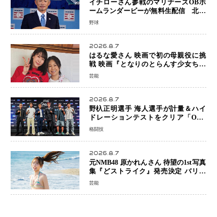
イチローさん参戦のマリナーズOBホ
ームランダービーが無料生配信 北米
ならではの“魅せる興行”に世界が注目
野球
2026.8.7
はるな愛さん 映画で初の母親役に挑
戦 映画『となりのとらんす少女ちゃ
ん』11月7日公開 未来の自分との対話
芸能
を描く注目作
2026.8.7
野杁正明選手 海人選手が計量＆ハイ
ドレーションテストをクリア「ONE
SAMURAI 2」決戦へ万全の準備整う
格闘技
2026.8.7
元NMB48 原かれんさん 待望の1st写真
集『どストライク』発売決定 バリで
魅せる25歳の新境地
芸能