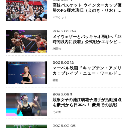
高校バスケット ウインターカップ優
勝のPG榎木璃旺（えのき・りお）が
プロの現場へ―。
バスケット
2026.05.08
メイウェザーとパッキャオ再戦へ「48
時間以内に決着」公式戦かエキシビシ
ョンか混迷続く
格闘技
2025.02.18
マーベル映画『キャプテン・アメリ
カ：ブレイブ・ニュー・ワールド』
新ブラック・ウィドウ役のシラ・ハー
芸能
スとは！？
2025.09.11
競泳女子の池江璃花子選手が活動拠点
を豪州から日本へ！ 豪州での挑戦を
糧に、28年ロサンゼルス五輪へ再始動
その他
2026.02.05