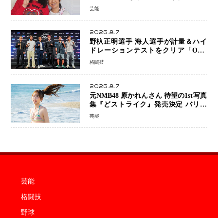
ん』11月7日公開 未来の自分との対話
芸能
を描く注目作
2026.8.7
野杁正明選手 海人選手が計量＆ハイ
ドレーションテストをクリア「ONE
SAMURAI 2」決戦へ万全の準備整う
格闘技
2026.8.7
元NMB48 原かれんさん 待望の1st写真
集『どストライク』発売決定 バリで
魅せる25歳の新境地
芸能
芸能
格闘技
野球