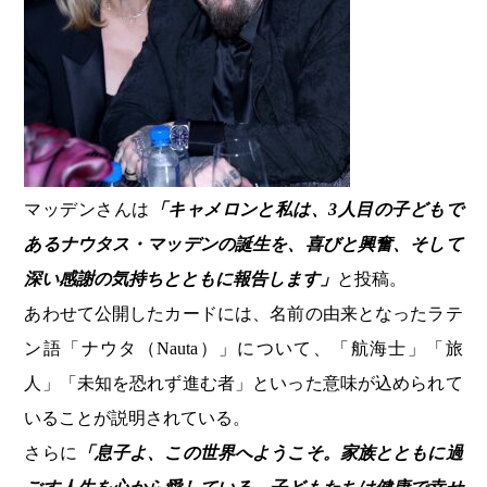
マッデンさんは
「キャメロンと私は、3人目の子どもで
あるナウタス・マッデンの誕生を、喜びと興奮、そして
深い感謝の気持ちとともに報告します」
と投稿。
あわせて公開したカードには、名前の由来となったラテ
ン語「ナウタ（Nauta）」について、「航海士」「旅
人」「未知を恐れず進む者」といった意味が込められて
いることが説明されている。
さらに
「息子よ、この世界へようこそ。家族とともに過