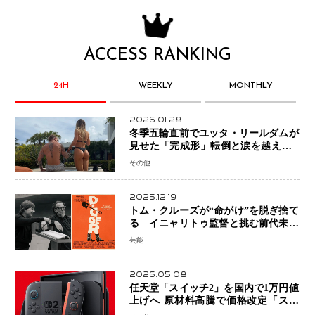
ACCESS RANKING
24H
WEEKLY
MONTHLY
2026.01.28
冬季五輪直前でユッタ・リールダムが
見せた「完成形」転倒と涙を越えて─
ミラノで金を狙うオランダ女王の現在
その他
地
2025.12.19
トム・クルーズが“命がけ”を脱ぎ捨て
る―イニャリトゥ監督と挑む前代未聞
の大惨事コメディ「DIGGER ディガ
芸能
ー」始動
2026.05.08
任天堂「スイッチ2」を国内で1万円値
上げへ 原材料高騰で価格改定「スイ
ッチオンライン」も引き上げ