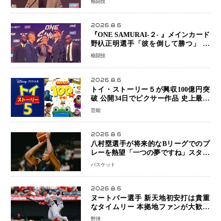
格闘技
2026.8.6
『ONE SAMURAI-２- 』メインカード
野杁正明選手「彼を倒して勝つ」 リ
ウ・メンヤンとの因縁に決着へ 再起
格闘技
を懸けたONEフェザー級トーナメント
初戦
2026.8.6
トイ・ストーリー５が興収100億円突
破 公開34日でピクサー作品 史上最速
日本歴代シリーズ最高更新も目前
芸能
2026.8.6
八村塁選手が将来的なBリーグでのプ
レーを熱望「一つの夢ですね」スター
帰還がリーグ価値を押し上げる可能性
バスケット
2026.8.6
ヌートバー選手 新天地初安打は貴重
なタイムリー 本拠地ファンが大歓声
笑顔で歓喜
野球