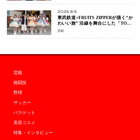
2026.8.6
東武鉄道×FRUITS ZIPPERが描く“か
わいい旅” 沿線を舞台にした「TOBU
KAWAII PROJECT」が開幕
芸能
芸能
格闘技
野球
サッカー
バスケット
美容コスメ
特集・インタビュー