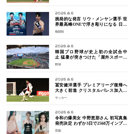
2026.8.6
挑発的な発言 リウ・メンヤン選手 世
界最高峰ONEで浮き彫りになる 日本
キックボクシングが直面する“技術
格闘技
戦”の現在地
2026.8.6
韓国プロ野球が史上初の全試合中
止 猛暑が突きつけた「屋外スポーツ
の限界」 日本発のドーム型施設時代
野球
へ
2026.8.6
冨安健洋選手 プレミアリーグ復帰へ
大きく前進 クリスタルパレス加入目
前 メディカルチェックも通過
サッカー
2026.8.6
令和の爆美女 中野恵那さん 初写真集
発売決定 わずか3日で2560万インプレ
ッションを記録した話題の美貌を凝縮
芸能