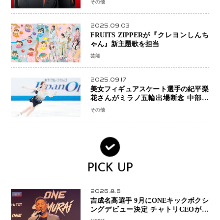
その他
2025.09.03
FRUITS ZIPPERが『クレヨンしんち
ゃん』新主題歌を担当
芸能
2025.09.17
美女フィギュアスケート選手の紀平梨
花さんがミラノ五輪出場断念 中部選
手権欠場を発表「安全最優先の判断」
その他
PICK UP
2026.8.6
吉成名高選手 9月にONEキックボクシ
ングデビュー決定 チャトリCEOがサ
プライズ発表 2カ月連続参戦へ