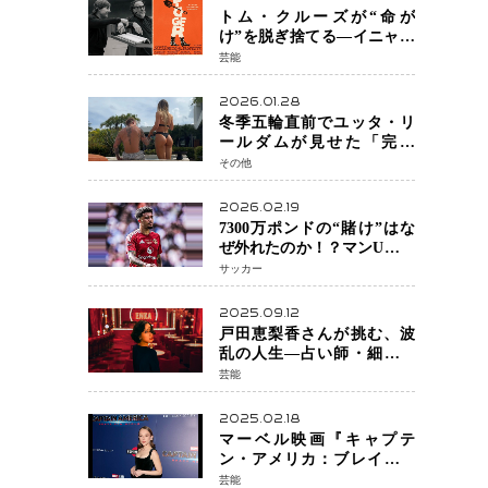
トム・クルーズが“命が
け”を脱ぎ捨てる―イニャリ
トゥ監督と挑む前代未聞の
芸能
大惨事コメディ「DIGGER
ディガー」始動
2026.01.28
冬季五輪直前でユッタ・リ
ールダムが見せた「完成
形」転倒と涙を越えて─ミラ
その他
ノで金を狙うオランダ女王
の現在地
2026.02.19
7300万ポンドの“賭け”はな
ぜ外れたのか！？マンU、サ
ンチョをフリー放出
サッカー
へ・・・補強戦略の転換点
に
2025.09.12
戸田恵梨香さんが挑む、波
乱の人生―占い師・細木数
子をNetflixで実写化
芸能
2025.02.18
マーベル映画『キャプテ
ン・アメリカ：ブレイブ・
ニュー・ワールド』 新ブラ
芸能