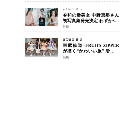
カルチェックも通過
2026.8.6
令和の爆美女 中野恵那さん
初写真集発売決定 わずか3日
で2560万インプレッション
芸能
を記録した話題の美貌を凝
縮
2026.8.6
東武鉄道×FRUITS ZIPPER
が描く“かわいい旅” 沿線を
舞台にした「TOBU KAWAII
芸能
PROJECT」が開幕