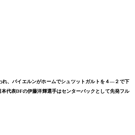
行われ、バイエルンがホームでシュツットガルトを４―２で下
日本代表DFの伊藤洋輝選手はセンターバックとして先発フル