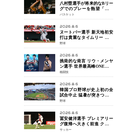
八村塁選手が将来的なBリー
グでのプレーを熱望「一つ
の夢ですね」スター帰還が
バスケット
リーグ価値を押し上げる可
能性
2026.8.6
ヌートバー選手 新天地初安
打は貴重なタイムリー 本拠
地ファンが大歓声 笑顔で歓
野球
喜
2026.8.6
挑発的な発言 リウ・メンヤ
ン選手 世界最高峰ONEで浮
き彫りになる 日本キックボ
格闘技
クシングが直面する“技術
戦”の現在地
2026.8.6
韓国プロ野球が史上初の全
試合中止 猛暑が突きつけた
「屋外スポーツの限界」 日
野球
本発のドーム型施設時代へ
2026.8.6
冨安健洋選手 プレミアリー
グ復帰へ大きく前進 クリス
タルパレス加入目前 メディ
サッカー