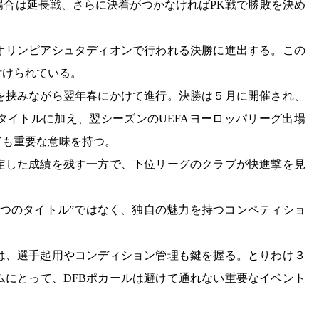
場合は延長戦、さらに決着がつかなければPK戦で勝敗を決め
オリンピアシュタディオンで行われる決勝に進出する。この
付けられている。
を挟みながら翌年春にかけて進行。決勝は５月に開催され、
タイトルに加え、翌シーズンのUEFAヨーロッパリーグ出場
ても重要な意味を持つ。
定した成績を残す一方で、下位リーグのクラブが快進撃を見
一つのタイトル”ではなく、独自の魅力を持つコンペティショ
は、選手起用やコンディション管理も鍵を握る。とりわけ３
ムにとって、DFBポカールは避けて通れない重要なイベント