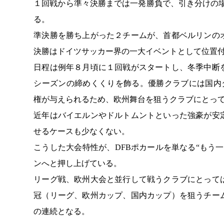
１回戦から準々決勝までは一発勝負で、引き分けの
る。
準決勝を勝ち上がった２チームが、首都ベルリンの
決勝はドイツサッカー界の一大イベントとして位置
日程は例年８月頃に１回戦がスタートし、冬季中断
シーズンの締めくくりを飾る。優勝クラブには国内
権が与えられるため、欧州舞台を狙うクラブにとっ
近年はバイエルンやドルトムントといった強豪が安
せるケースも少なくない。
こうした大会特性が、DFBポカールを単なる“もう
ンへと押し上げている。
リーグ戦、欧州大会と並行して戦うクラブにとって
冠（リーグ、欧州カップ、国内カップ）を狙うチー
の連続となる。