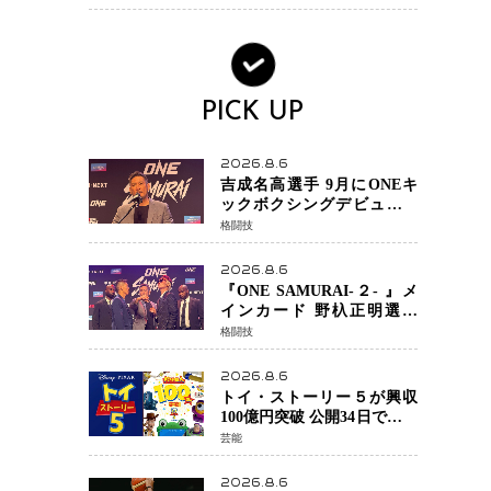
ック・ウィドウ役のシラ・
ハースとは！？
PICK UP
2026.8.6
吉成名高選手 9月にONEキ
ックボクシングデビュー決
定 チャトリCEOがサプライ
格闘技
ズ発表 2カ月連続参戦へ
2026.8.6
『ONE SAMURAI-２- 』メ
インカード 野杁正明選手
「彼を倒して勝つ」 リウ・
格闘技
メンヤンとの因縁に決着へ
再起を懸けたONEフェザー
2026.8.6
級トーナメント初戦
トイ・ストーリー５が興収
100億円突破 公開34日でピク
サー作品 史上最速 日本歴代
芸能
シリーズ最高更新も目前
2026.8.6