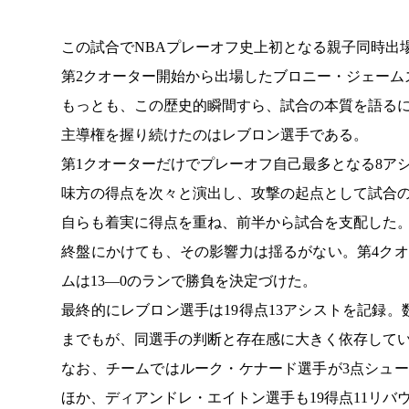
この試合でNBAプレーオフ史上初となる親子同時出
第2クオーター開始から出場したブロニー・ジェーム
もっとも、この歴史的瞬間すら、試合の本質を語る
主導権を握り続けたのはレブロン選手である。
第1クオーターだけでプレーオフ自己最多となる8ア
味方の得点を次々と演出し、攻撃の起点として試合
自らも着実に得点を重ね、前半から試合を支配した
終盤にかけても、その影響力は揺るがない。第4ク
ムは13―0のランで勝負を決定づけた。
最終的にレブロン選手は19得点13アシストを記録
までもが、同選手の判断と存在感に大きく依存して
なお、チームではルーク・ケナード選手が3点シュー
ほか、ディアンドレ・エイトン選手も19得点11リバ