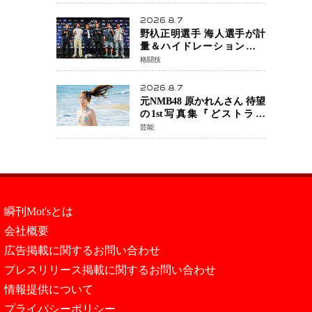
日公開 未来の自分との対話
を描く注目作
2026.8.7
野杁正明選手 海人選手が計
量＆ハイドレーションテス
トをクリア「ONE
格闘技
SAMURAI 2」決戦へ万全の
準備整う
2026.8.7
元NMB48 原かれんさん 待望
の1st写真集『どストライ
ク』発売決定 バリで魅せる
芸能
25歳の新境地
瞬刊Mot'sとは
会社概要
広告掲載に関するお問い合わせ
プレスリリース掲載に関するお問い合わせ
情報提供について
プライバシーポリシー