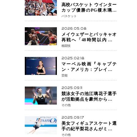
高校バスケット ウインター
カップ優勝のPG榎木璃旺
（えのき・りお）がプロの
バスケット
現場へ―。
2026.05.08
メイウェザーとパッキャオ
再戦へ「48時間以内に決
着」公式戦かエキシビショ
格闘技
ンか混迷続く
2025.02.18
マーベル映画『キャプテ
ン・アメリカ：ブレイブ・
ニュー・ワールド』 新ブラ
芸能
ック・ウィドウ役のシラ・
ハースとは！？
2025.09.11
競泳女子の池江璃花子選手
が活動拠点を豪州から日本
へ！ 豪州での挑戦を糧に、
その他
28年ロサンゼルス五輪へ再
始動
2025.09.17
美女フィギュアスケート選
手の紀平梨花さんがミラノ
五輪出場断念 中部選手権欠
その他