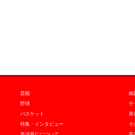
芸能
格
野球
サ
バスケット
美
特集・インタビュー
そ
高須基仁について
高