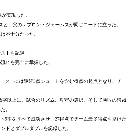
場が実現した。
ズと、父のレブロン・ジェームズが同じコートに立った。
には不十分だった。
シストを記録。
の流れを完全に掌握した。
。
オーターには連続3点シュートを含む得点の起点となり、チー
。数字以上に、試合のリズム、攻守の選択、そして勝敗の帰趨
いた。
ト5本をすべて成功させ、27得点でチーム最多得点を挙げた
ウンドとダブルダブルを記録した。