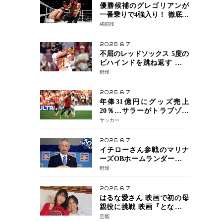
優勝候補のグレゴリアンが
一番乗りで4強入り！ 徹底し
たローキックでウスビャン
格闘技
を攻略、判定勝利
2026.8.7
不屈のレッドソックス 5度の
ビハインドを跳ね返す 延長
13回サヨナラ勝ち 吉田正尚
野球
選手も2安打1打点で貢献 4得
点以上は驚異の28連勝
2026.8.7
年俸31億円にグッズ売上
20％…サラーがトラブゾン
スポル加入 世界サッカーは
サッカー
「五大リーグ一強」から新
時代へ
2026.8.7
イチローさん参戦のマリナ
ーズOBホームランダービー
が無料生配信 北米ならで
野球
はの“魅せる興行”に世界が
注目
2026.8.7
はるな愛さん 映画で初の母
親役に挑戦 映画『となりの
とらんす少女ちゃん』11月7
芸能