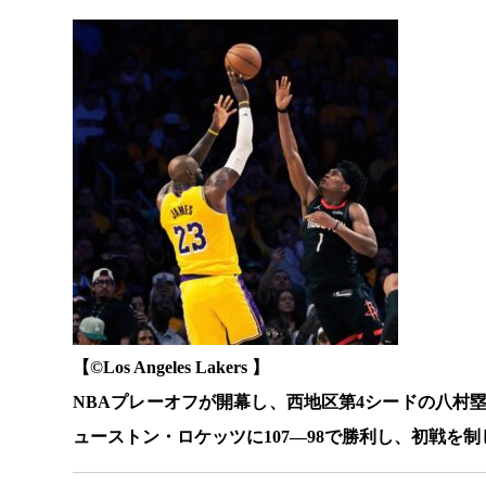
【©️Los Angeles Lakers 】
NBAプレーオフが開幕し、西地区第4シードの八村
ューストン・ロケッツに107―98で勝利し、初戦を制