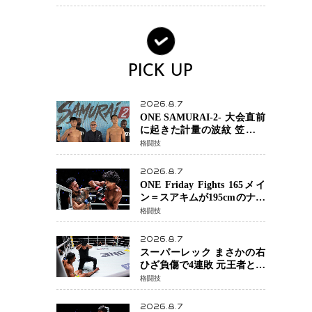
場を発表「安全最優先の判
断」
PICK UP
2026.8.7
ONE SAMURAI-2- 大会直前
に起きた計量の波紋 笠原弘
希ら注目ファイターは契約
格闘技
体重で決戦へ、山本歩夢と
平山諒選手戦は中止に
2026.8.7
ONE Friday Fights 165メイ
ン＝スアキムが195cmのナビ
ル・アナンからダウン奪
格闘技
取！猛反撃を耐え抜き判定
勝利、8連勝を達成
2026.8.7
スーパーレック まさかの右
ひざ負傷で4連敗 元王者とし
て異例の苦境…「アクシデ
格闘技
ント」でも消えない危険信
号
2026.8.7