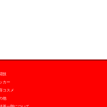
闘技
ッカー
容コスメ
の他
須基一朗について