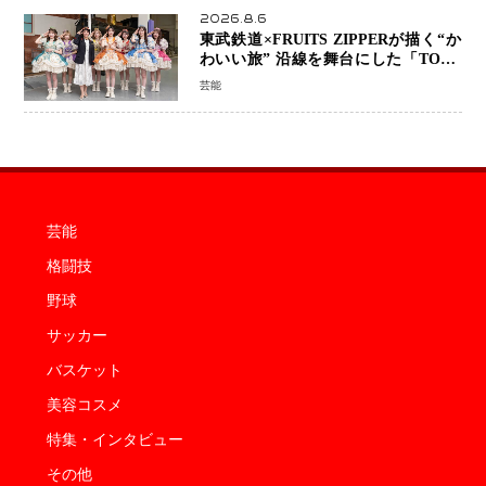
2026.8.6
東武鉄道×FRUITS ZIPPERが描く“か
わいい旅” 沿線を舞台にした「TOBU
KAWAII PROJECT」が開幕
芸能
芸能
格闘技
野球
サッカー
バスケット
美容コスメ
特集・インタビュー
その他