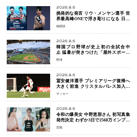
2026.8.6
挑発的な発言 リウ・メンヤン選手 世
界最高峰ONEで浮き彫りになる 日本
キックボクシングが直面する“技術
格闘技
戦”の現在地
2026.8.6
韓国プロ野球が史上初の全試合中
止 猛暑が突きつけた「屋外スポーツ
の限界」 日本発のドーム型施設時代
野球
へ
2026.8.6
冨安健洋選手 プレミアリーグ復帰へ
大きく前進 クリスタルパレス加入目
前 メディカルチェックも通過
サッカー
2026.8.6
令和の爆美女 中野恵那さん 初写真集
発売決定 わずか3日で2560万インプレ
ッションを記録した話題の美貌を凝縮
芸能