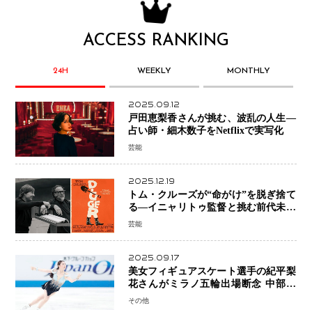
ACCESS RANKING
24H
WEEKLY
MONTHLY
2025.09.12
戸田恵梨香さんが挑む、波乱の人生―
占い師・細木数子をNetflixで実写化
芸能
2025.12.19
トム・クルーズが“命がけ”を脱ぎ捨て
る―イニャリトゥ監督と挑む前代未聞
の大惨事コメディ「DIGGER ディガ
芸能
ー」始動
2025.09.17
美女フィギュアスケート選手の紀平梨
花さんがミラノ五輪出場断念 中部選
手権欠場を発表「安全最優先の判断」
その他