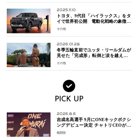
2025.11.10
トヨタ、9代目「ハイラックス」をタ
イで世界初公開 電動化戦略の象徴と
なるBEVモデルを初設定
その他
2026.01.28
冬季五輪直前でユッタ・リールダムが
見せた「完成形」転倒と涙を越えて─
ミラノで金を狙うオランダ女王の現在
その他
地
PICK UP
2026.8.6
吉成名高選手 9月にONEキックボクシ
ングデビュー決定 チャトリCEOがサ
プライズ発表 2カ月連続参戦へ
格闘技