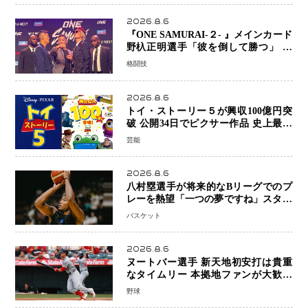
2026.8.6
『ONE SAMURAI-２- 』メインカード
野杁正明選手「彼を倒して勝つ」 リ
ウ・メンヤンとの因縁に決着へ 再起
格闘技
を懸けたONEフェザー級トーナメント
初戦
2026.8.6
トイ・ストーリー５が興収100億円突
破 公開34日でピクサー作品 史上最速
日本歴代シリーズ最高更新も目前
芸能
2026.8.6
八村塁選手が将来的なBリーグでのプ
レーを熱望「一つの夢ですね」スター
帰還がリーグ価値を押し上げる可能性
バスケット
2026.8.6
ヌートバー選手 新天地初安打は貴重
なタイムリー 本拠地ファンが大歓声
笑顔で歓喜
野球