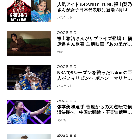
人気アイドルCANDY TUNE 福山梨乃
さんが女子日本代表戦に登場 8月14日
「三井不動産カップ」でスペシャルゲ
バスケット
スト 大のバスケ好きとして魅力を発
信
2026.8.9
福山雅治さんがサプライズ登場！ 福
原遥さん歓喜 主演映画『あの星が降
る丘で、君とまた出会いたい。』舞台
芸能
あいさつ
2026.8.9
NBAで9シーズンを戦った224cmの巨
人がフィリピンへ ボバン・マリヤノ
ビッチ ジョーンズカップで新たな挑
バスケット
戦
2026.8.9
張本美和選手 苦境からの大逆転で横
浜決勝へ 中国の難敵・王芸迪選手を
撃破「ここからまた行くぞ」兄・智和
その他
選手との兄妹Vにも期待
2026.8.9