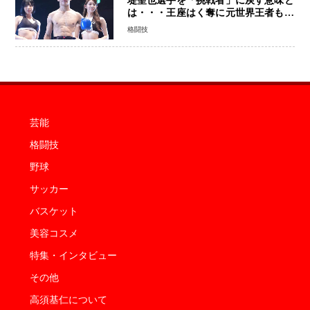
堤聖也選手を「挑戦者」に戻す意味と
は・・・王座はく奪に元世界王者も疑
問符 見たいのは井上拓真選手、那須
格闘技
川天心選手との交錯
芸能
格闘技
野球
サッカー
バスケット
美容コスメ
特集・インタビュー
その他
高須基仁について