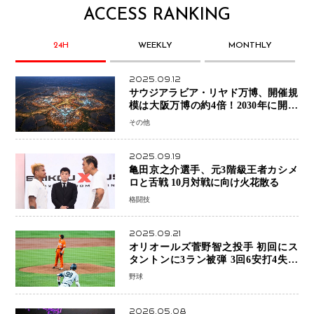
ACCESS RANKING
24H
WEEKLY
MONTHLY
2025.09.12
サウジアラビア・リヤド万博、開催規
模は大阪万博の約4倍！2030年に開幕
予定
その他
2025.09.19
亀田京之介選手、元3階級王者カシメ
ロと舌戦 10月対戦に向け火花散る
格闘技
2025.09.21
オリオールズ菅野智之投手 初回にス
タントンに3ラン被弾 3回6安打4失点
で降板
野球
2026.05.08