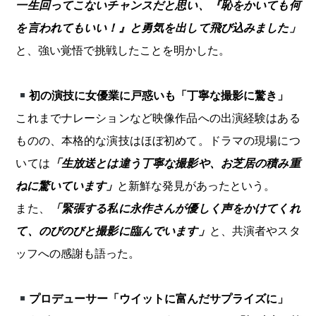
一生回ってこないチャンスだと思い、『恥をかいても何
を言われてもいい！』と勇気を出して飛び込みました」
と、強い覚悟で挑戦したことを明かした。
初の演技に女優業に戸惑いも「丁寧な撮影に驚き」
これまでナレーションなど映像作品への出演経験はある
ものの、本格的な演技はほぼ初めて。ドラマの現場につ
いては
「生放送とは違う丁寧な撮影や、お芝居の積み重
ねに驚いています」
と新鮮な発見があったという。
また、
「緊張する私に永作さんが優しく声をかけてくれ
て、のびのびと撮影に臨んでいます」
と、共演者やスタ
ッフへの感謝も語った。
プロデューサー「ウイットに富んだサプライズに」