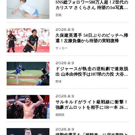
SNS総フォロワー580万人超！Z世代の
カリスマ さくらさん 待望の1st写真集
が11月5日発売決定 沖縄で“今しか残
芸能
せない姿”を撮影
2026.8.9
久保建英選手 54日ぶりのピッチへ帰
還！左膝負傷から待望の実戦復帰
サッカー
2026.8.9
ドジャースが執念の逆転劇で連敗脱
出 山本由伸投手は107球の力投 大谷翔
平選手が延長10回に勝利を呼び込む一
野球
打！
2026.8.9
サルキルドがライト級戦線に衝撃！
強豪ガムロットを相手に1R一本 26歳
の豪州の新星が「トップ戦線」へ名乗
格闘技
り
2026.8.9