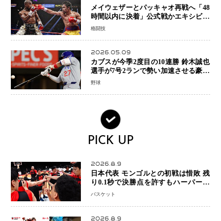
メイウェザーとパッキャオ再戦へ「48
時間以内に決着」公式戦かエキシビシ
ョンか混迷続く
格闘技
2026.05.09
カブスが今季2度目の10連勝 鈴木誠也
選手が7号2ランで勢い加速させる豪快
アーチ
野球
PICK UP
2026.8.9
日本代表 モンゴルとの初戦は惜敗 残
り0.1秒で決勝点を許すもハーパージ
ュニア15得点 カーク18得点と存在感
バスケット
2026.8.9