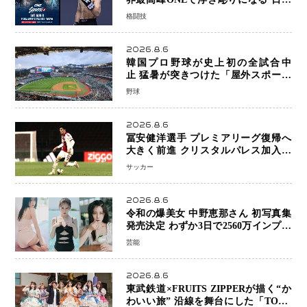
キックボクシングが直面する“技術
格闘技
戦”の現在地
2026.8.6
韓国プロ野球が史上初の全試合中
止 猛暑が突きつけた「屋外スポーツ
の限界」 日本発のドーム型施設時代
野球
へ
2026.8.6
冨安健洋選手 プレミアリーグ復帰へ
大きく前進 クリスタルパレス加入目
前 メディカルチェックも通過
サッカー
2026.8.6
令和の爆美女 中野恵那さん 初写真集
発売決定 わずか3日で2560万インプレ
ッションを記録した話題の美貌を凝縮
芸能
2026.8.6
東武鉄道×FRUITS ZIPPERが描く“か
わいい旅” 沿線を舞台にした「TOBU