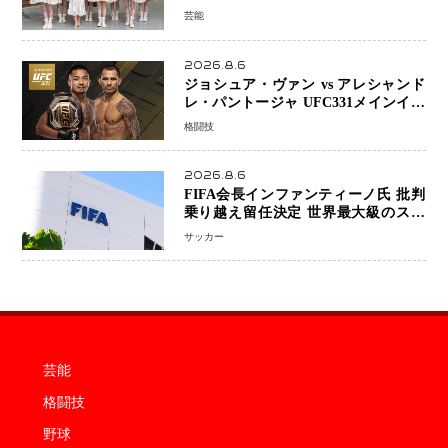
KAWAII PROJECT」が開幕
芸能
2026.8.6
ジョシュア・ヴァン vs アレシャンド
レ・パントージャ UFC331メインイベ
ントで再戦決定 「完全決着」に世界
格闘技
中のファンが熱狂 マネル・ケイプの
王座挑戦は再び遠のく
2026.8.6
FIFA会長インファンティーノ氏 批判
乗り越え留任決定 世界最大級のスポ
ーツ組織を支える「権威」は揺るがず
サッカー
・・・謝罪と改革姿勢
芸能
格闘技
野球