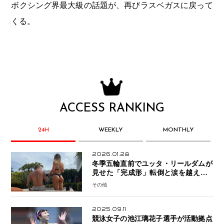
ボクシング界最大級の話題が、再びラスベガスに戻って
くる。
ACCESS RANKING
24H
WEEKLY
MONTHLY
2026.01.28
冬季五輪直前でユッタ・リールダムが
見せた「完成形」転倒と涙を越えて─
ミラノで金を狙うオランダ女王の現在
その他
地
2025.09.11
競泳女子の池江璃花子選手が活動拠点