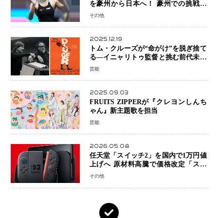
を豪州から日本へ！ 豪州での挑戦を
糧に、28年ロサンゼルス五輪へ再始動
その他
2025.12.19
トム・クルーズが“命がけ”を脱ぎ捨て
る―イニャリトゥ監督と挑む前代未聞
の大惨事コメディ「DIGGER ディガ
芸能
ー」始動
2025.09.03
FRUITS ZIPPERが『クレヨンしんち
ゃん』新主題歌を担当
芸能
2026.05.08
任天堂「スイッチ2」を国内で1万円値
上げへ 原材料高騰で価格改定「スイ
ッチオンライン」も引き上げ
その他