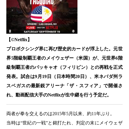
【©️Netflix】
プロボクシング界に再び歴史的カードが浮上した。元世
界5階級制覇王者のメイウェザー（米国）が、元世界6階
級制覇王者のパッキャオ（フィリピン）との再戦を正式
発表。試合は9月19日（日本時間20日）、米ネバダ州ラ
スベガスの最新鋭アリーナ「ザ・スフィア」で開催さ
れ、動画配信大手のNetflixが生中継を行う予定だ。
両者が拳を交えるのは2015年5月以来、約11年ぶり。
当時は“世紀の一戦”と銘打たれ、判定の末にメイウェザ