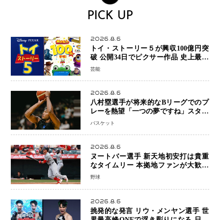
PICK UP
2026.8.6
トイ・ストーリー５が興収100億円突
破 公開34日でピクサー作品 史上最速
日本歴代シリーズ最高更新も目前
芸能
2026.8.6
八村塁選手が将来的なBリーグでのプ
レーを熱望「一つの夢ですね」スター
帰還がリーグ価値を押し上げる可能性
バスケット
2026.8.6
ヌートバー選手 新天地初安打は貴重
なタイムリー 本拠地ファンが大歓声
笑顔で歓喜
野球
2026.8.6
挑発的な発言 リウ・メンヤン選手 世
界最高峰ONEで浮き彫りになる 日本