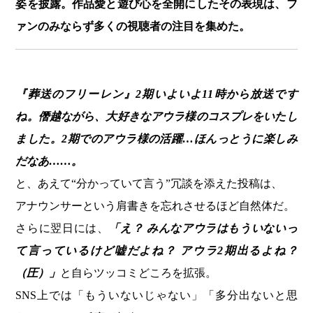
姿を披露。作品愛と遊び心を全開にしたその表現は、フ
ァンのみならず多くの視聴者の注目を集めた。
『葬送のフリーレン』2期いよいよ11時から放送です
ね。僭越ながら、大好きなアウラ様のコスプレをいたし
ました。2期でのアウラ様の活躍…ほんっとうに楽しみ
だなあ……。
と、あえて“分かっていて言う”冗談を添えた投稿は、
アナウンサーという肩書きを忘れさせるほど自然体だ。
さらに翌日には、
「え？ みんなアウラはもういないっ
て言っているけど嘘だよね？ アウラ2期出るよね？
（圧）」
と自らツッコミどころを拡張。
SNS上では「もういないじゃない」「多分出ないと思