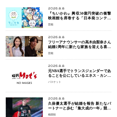
2026.8.8
『ちいかわ』興収50億円突破の衝撃
映画館を席巻する「日本発コンテン
ツ」の強さ スパイダーマン、モアナ
芸能
ら世界級作品と並ぶ存在感
2026.8.8
フリーアナウンサーの高木由梨奈さん
結婚2周年に新たな家族を迎える喜び
を報告 夫・岸田タツヤさんと連名
芸能
「夫婦ともに幸せに感じています」
2026.8.8
元NBA選手でトランスジェンダーであ
ることを公にしているエネス・カンタ
ーがWNBAドラフト参戦を表明「参加
バスケット
資格を満たしている」異例の挑戦、そ
の背景に女子スポーツを巡る議論
2026.8.8
久保優太選手が結婚を報告 新たなパ
ートナーと歩む「集大成の一年」競技
生活を支える存在に感謝
格闘技