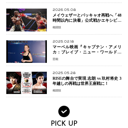
2026.05.08
メイウェザーとパッキャオ再戦へ「48
時間以内に決着」公式戦かエキシビシ
ョンか混迷続く
格闘技
2025.02.18
マーベル映画『キャプテン・アメリ
カ：ブレイブ・ニュー・ワールド』
新ブラック・ウィドウ役のシラ・ハー
芸能
スとは！？
2025.05.28
RISEの舞台で実現 志朗 vs 玖村将史 3
年越しの再戦は世界王座戦に！
格闘技
PICK UP