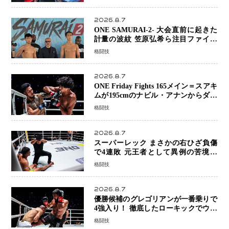
2026.8.7
ONE SAMURAI-2- 大会直前に起きた
計量の波紋 笠原弘希ら注目ファイタ
ーは契約体重で決戦へ、山本歩夢と平
格闘技
山諒選手戦は中止に
2026.8.7
ONE Friday Fights 165メイン＝スアキ
ムが195cmのナビル・アナンからダウ
ン奪取！猛反撃を耐え抜き判定勝利、
格闘技
8連勝を達成
2026.8.7
スーパーレック まさかの右ひざ負傷
で4連敗 元王者として異例の苦境…
「アクシデント」でも消えない危険信
格闘技
号
2026.8.7
優勝候補のグレゴリアンが一番乗りで
4強入り！ 徹底したローキックでウス
ビャンを攻略、判定勝利
格闘技