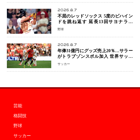
2026.8.7
不屈のレッドソックス 5度のビハイン
ドを跳ね返す 延長13回サヨナラ勝
ち 吉田正尚選手も2安打1打点で貢献 4
野球
得点以上は驚異の28連勝
2026.8.7
年俸31億円にグッズ売上20％…サラー
がトラブゾンスポル加入 世界サッカ
ーは「五大リーグ一強」から新時代へ
サッカー
芸能
格闘技
野球
サッカー