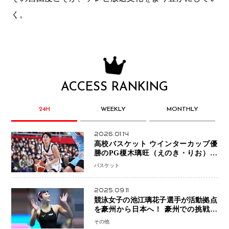
く。
ACCESS RANKING
24H
WEEKLY
MONTHLY
2026.01.14
高校バスケット ウインターカップ優
勝のPG榎木璃旺（えのき・りお）が
プロの現場へ―。
バスケット
2025.09.11
競泳女子の池江璃花子選手が活動拠点
を豪州から日本へ！ 豪州での挑戦を
糧に、28年ロサンゼルス五輪へ再始動
その他