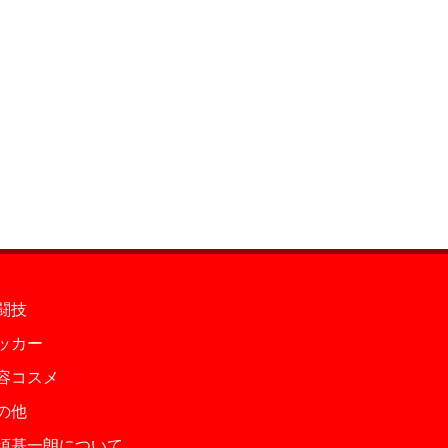
闘技
ッカー
容コスメ
の他
須基一朗について