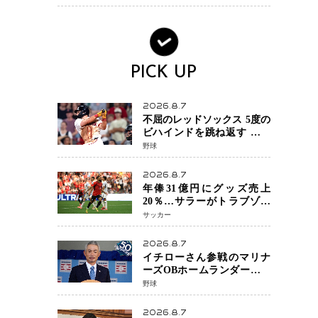
PICK UP
2026.8.7
不屈のレッドソックス 5度の
ビハインドを跳ね返す 延長
13回サヨナラ勝ち 吉田正尚
野球
選手も2安打1打点で貢献 4得
点以上は驚異の28連勝
2026.8.7
年俸31億円にグッズ売上
20％…サラーがトラブゾン
スポル加入 世界サッカーは
サッカー
「五大リーグ一強」から新
時代へ
2026.8.7
イチローさん参戦のマリナ
ーズOBホームランダービー
が無料生配信 北米ならで
野球
はの“魅せる興行”に世界が
注目
2026.8.7