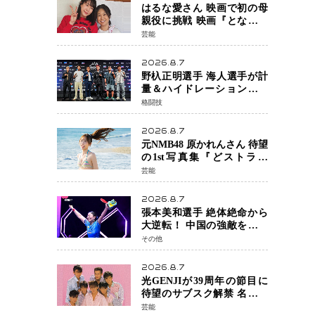
はるな愛さん 映画で初の母
親役に挑戦 映画『となりの
とらんす少女ちゃん』11月7
芸能
日公開 未来の自分との対話
を描く注目作
2026.8.7
野杁正明選手 海人選手が計
量＆ハイドレーションテス
トをクリア「ONE
格闘技
SAMURAI 2」決戦へ万全の
準備整う
2026.8.7
元NMB48 原かれんさん 待望
の1st写真集『どストライ
ク』発売決定 バリで魅せる
芸能
25歳の新境地
2026.8.7
張本美和選手 絶体絶命から
大逆転！ 中国の強敵を撃破
しWTT横浜でベスト8進出
その他
2026.8.7
光GENJIが39周年の節目に
待望のサブスク解禁 名曲の
数々がデジタル配信へ 40周
芸能