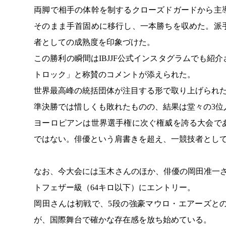
両脚で相手の体幹を制するクローズドガードから主
そのまま手首固めに移行し、一本勝ちを収めた。派
者としての成熟度を印象づけた。
この勝利の瞬間はIBJJF公式インスタグラムでも
トロック」と称賛のコメントが添えられた。
世界最高峰の統括団体が注目する形で取り上げられ
準決勝では惜しくも敗れたものの、結果は堂々の3位
ヨーロピアンは世界選手権に次ぐ権威を誇る大会で
ではない。俳優という肩書きを超え、一競技者とし
なお、今大会には玉木さんのほか、俳優の岡田准一さ
トフェザー級（64キロ以下）にエントリー。
岡田さんは初戦で、5段の強豪マウロ・エアーズと
が、国際舞台で確かな存在感を放ち始めている。