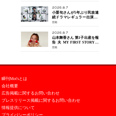
年へ向け1年間で全作品を順
次公開
2026.8.7
小栗旬さんが5年ぶり民放連
続ドラマレギュラー出演 横
浜流星さんと初共演
芸能
『LOST10』で異色バディ結
成
2026.8.7
山本舞香さん 第1子出産を報
告 夫 MY FIRST STORYの
Hiroさんとの新たな家族生
芸能
活「母子ともに健康」
瞬刊Mot'sとは
会社概要
広告掲載に関するお問い合わせ
プレスリリース掲載に関するお問い合わせ
情報提供について
プライバシーポリシー