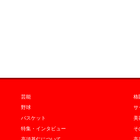
芸能
格
野球
サ
バスケット
美
特集・インタビュー
そ
高須基仁について
高