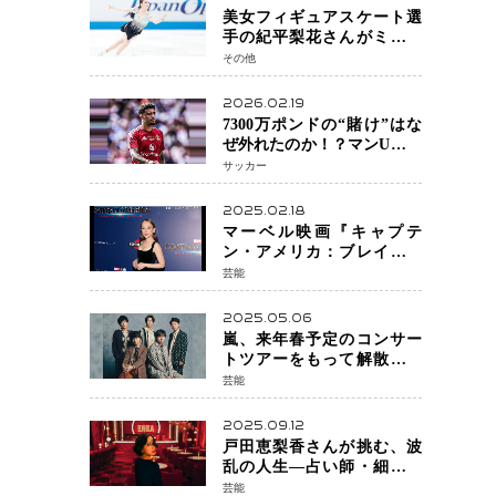
美女フィギュアスケート選
手の紀平梨花さんがミラノ
五輪出場断念 中部選手権欠
その他
場を発表「安全最優先の判
断」
2026.02.19
7300万ポンドの“賭け”はな
ぜ外れたのか！？マンU、サ
ンチョをフリー放出
サッカー
へ・・・補強戦略の転換点
に
2025.02.18
マーベル映画『キャプテ
ン・アメリカ：ブレイブ・
ニュー・ワールド』 新ブラ
芸能
ック・ウィドウ役のシラ・
ハースとは！？
2025.05.06
嵐、来年春予定のコンサー
トツアーをもって解散 フ
ァンクラブも2026年5月末で
芸能
活動終了
2025.09.12
戸田恵梨香さんが挑む、波
乱の人生―占い師・細木数
子をNetflixで実写化
芸能