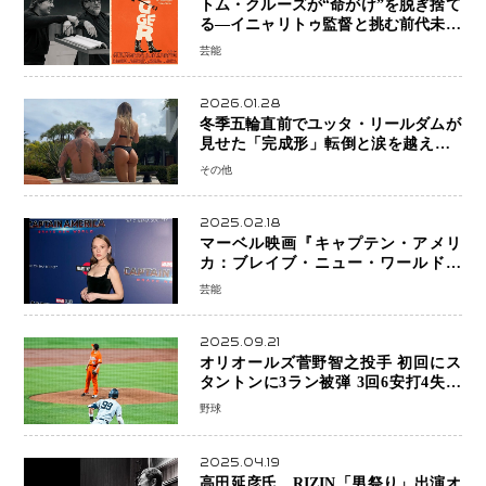
トム・クルーズが“命がけ”を脱ぎ捨て
る―イニャリトゥ監督と挑む前代未聞
の大惨事コメディ「DIGGER ディガ
芸能
ー」始動
2026.01.28
冬季五輪直前でユッタ・リールダムが
見せた「完成形」転倒と涙を越えて─
ミラノで金を狙うオランダ女王の現在
その他
地
2025.02.18
マーベル映画『キャプテン・アメリ
カ：ブレイブ・ニュー・ワールド』
新ブラック・ウィドウ役のシラ・ハー
芸能
スとは！？
2025.09.21
オリオールズ菅野智之投手 初回にス
タントンに3ラン被弾 3回6安打4失点
で降板
野球
2025.04.19
高田延彦氏、RIZIN「男祭り」出演オ