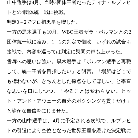
山中選手は4月、当時3団体王者だったティナ・ルプレヒ
トとの4団体統一戦に挑戦。
判定0－2でプロ初黒星を喫した。
一方の黒木選手も10月、WBO王者ザラ・ボルマンとの2
団体統一戦に臨み、1－2の判定で惜敗。いずれの試合も
接戦で、内容を巡っては判定に疑問の声も上がった。
雪辱への思いは強い。黒木選手は「ボルマン選手と再戦
して、統一王者を目指したい」と明言。「場所はどこで
も構わないが、きちんとした採点をしてほしい」と率直
な思いを口にしつつ、「やることは変わらない。ヒッ
ト・アンド・アウェーの自分のボクシングを貫くだけ」
と静かな自信をにじませた。
一方の山中選手は、4月に予定される次戦で、ルプレヒ
トの引退により空位となった世界王座を懸けた決定戦に