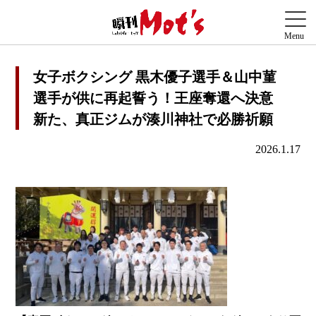
女子ボクシング 黒木優子選手＆山中菫
選手が供に再起誓う！王座奪還へ決意
新た、真正ジムが湊川神社で必勝祈願
2026.1.17