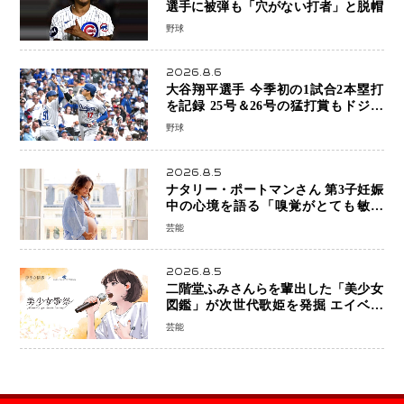
選手に被弾も「穴がない打者」と脱帽
野球
2026.8.6
大谷翔平選手 今季初の1試合2本塁打
を記録 25号＆26号の猛打賞もドジャ
ースは今季ワーストの6連敗
野球
2026.8.5
ナタリー・ポートマンさん 第3子妊娠
中の心境を語る「嗅覚がとても敏感
に」マタニティフォトも公開
芸能
2026.8.5
二階堂ふみさんらを輩出した「美少女
図鑑」が次世代歌姫を発掘 エイベッ
クスと「美少女歌祭2026」開催決定
芸能
福岡審査を初導入で全国規模へ