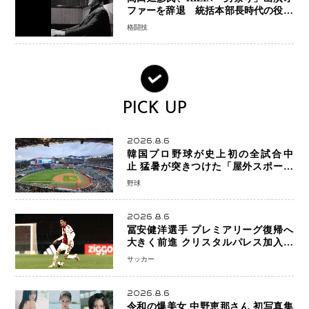
ファーを辞退 統括本部長時代の役目
「すでに終えています」と明言
格闘技
PICK UP
2026.8.6
韓国プロ野球が史上初の全試合中
止 猛暑が突きつけた「屋外スポーツ
の限界」 日本発のドーム型施設時代
野球
へ
2026.8.6
冨安健洋選手 プレミアリーグ復帰へ
大きく前進 クリスタルパレス加入目
前 メディカルチェックも通過
サッカー
2026.8.6
令和の爆美女 中野恵那さん 初写真集