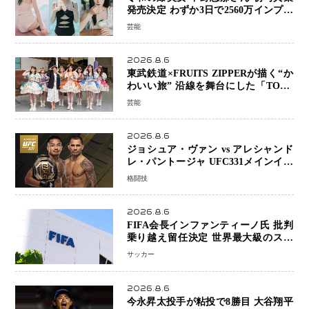
発売決定 わずか3日で2560万インプレ
ッションを記録した話題の美貌を凝縮
芸能
2026.8.6
東武鉄道×FRUITS ZIPPERが描く“か
わいい旅” 沿線を舞台にした「TOBU
KAWAII PROJECT」が開幕
芸能
2026.8.6
ジョシュア・ヴァン vs アレシャンド
レ・パントージャ UFC331メインイベ
ントで再戦決定 「完全決着」に世界
格闘技
中のファンが熱狂 マネル・ケイプの
王座挑戦は再び遠のく
2026.8.6
FIFA会長インファンティーノ氏 批判
乗り越え留任決定 世界最大級のスポ
ーツ組織を支える「権威」は揺るがず
サッカー
・・・謝罪と改革姿勢
2026.8.6
今永昇太投手が粘投で8勝目 大谷翔平