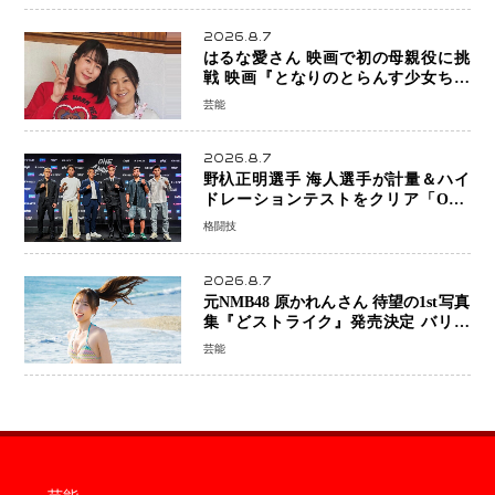
2026.8.7
はるな愛さん 映画で初の母親役に挑
戦 映画『となりのとらんす少女ちゃ
ん』11月7日公開 未来の自分との対話
芸能
を描く注目作
2026.8.7
野杁正明選手 海人選手が計量＆ハイ
ドレーションテストをクリア「ONE
SAMURAI 2」決戦へ万全の準備整う
格闘技
2026.8.7
元NMB48 原かれんさん 待望の1st写真
集『どストライク』発売決定 バリで
魅せる25歳の新境地
芸能