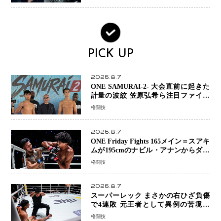
PICK UP
2026.8.7
ONE SAMURAI-2- 大会直前に起きた
計量の波紋 笠原弘希ら注目ファイタ
ーは契約体重で決戦へ、山本歩夢と平
格闘技
山諒選手戦は中止に
2026.8.7
ONE Friday Fights 165メイン＝スアキ
ムが195cmのナビル・アナンからダウ
ン奪取！猛反撃を耐え抜き判定勝利、
格闘技
8連勝を達成
2026.8.7
スーパーレック まさかの右ひざ負傷
で4連敗 元王者として異例の苦境…
「アクシデント」でも消えない危険信
格闘技