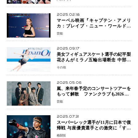
2025.02.18
マーベル映画『キャプテン・アメリ
カ：ブレイブ・ニュー・ワールド』
新ブラック・ウィドウ役のシラ・ハー
芸能
スとは！？
2025.09.17
美女フィギュアスケート選手の紀平梨
花さんがミラノ五輪出場断念 中部選
手権欠場を発表「安全最優先の判断」
その他
2025.05.06
嵐、来年春予定のコンサートツアーを
もって解散 ファンクラブも2026年5
月末で活動終了
芸能
2025.07.31
スーパーレック選手が11月に日本で復
帰戦 与座優貴選手との激突に「すべ
ての技術を見せたい」
格闘技