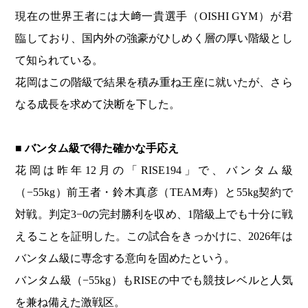
現在の世界王者には大﨑一貴選手（OISHI GYM）が君
臨しており、国内外の強豪がひしめく層の厚い階級とし
て知られている。
花岡はこの階級で結果を積み重ね王座に就いたが、さら
なる成長を求めて決断を下した。
■ バンタム級で得た確かな手応え
花岡は昨年12月の「RISE194」で、バンタム級
（−55kg）前王者・鈴木真彦（TEAM寿）と55kg契約で
対戦。判定3−0の完封勝利を収め、1階級上でも十分に戦
えることを証明した。この試合をきっかけに、2026年は
バンタム級に専念する意向を固めたという。
バンタム級（−55kg）もRISEの中でも競技レベルと人気
を兼ね備えた激戦区。