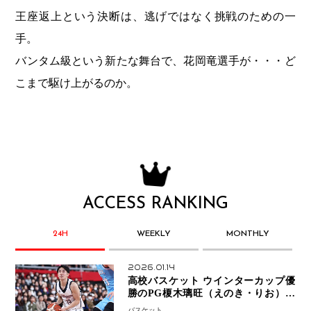
王座返上という決断は、逃げではなく挑戦のための一
手。
バンタム級という新たな舞台で、花岡竜選手が・・・ど
こまで駆け上がるのか。
ACCESS RANKING
24H
WEEKLY
MONTHLY
2026.01.14
高校バスケット ウインターカップ優
勝のPG榎木璃旺（えのき・りお）が
プロの現場へ―。
バスケット