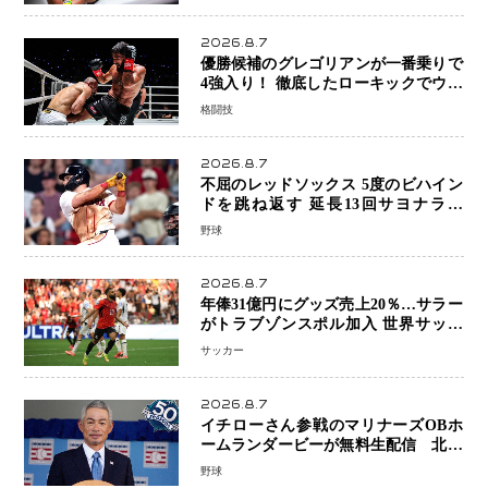
号
2026.8.7
優勝候補のグレゴリアンが一番乗りで
4強入り！ 徹底したローキックでウス
ビャンを攻略、判定勝利
格闘技
2026.8.7
不屈のレッドソックス 5度のビハイン
ドを跳ね返す 延長13回サヨナラ勝
ち 吉田正尚選手も2安打1打点で貢献 4
野球
得点以上は驚異の28連勝
2026.8.7
年俸31億円にグッズ売上20％…サラー
がトラブゾンスポル加入 世界サッカ
ーは「五大リーグ一強」から新時代へ
サッカー
2026.8.7
イチローさん参戦のマリナーズOBホ
ームランダービーが無料生配信 北米
ならではの“魅せる興行”に世界が注目
野球