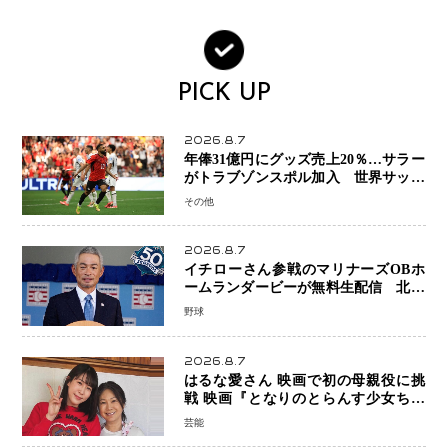
PICK UP
2026.8.7
年俸31億円にグッズ売上20％…サラー
がトラブゾンスポル加入 世界サッカ
ーは「五大リーグ一強」から新時代へ
その他
2026.8.7
イチローさん参戦のマリナーズOBホ
ームランダービーが無料生配信 北米
ならではの“魅せる興行”に世界が注目
野球
2026.8.7
はるな愛さん 映画で初の母親役に挑
戦 映画『となりのとらんす少女ちゃ
ん』11月7日公開 未来の自分との対話
芸能
を描く注目作