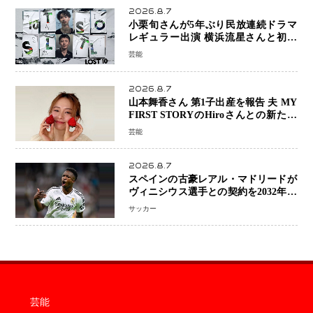
2026.8.7
小栗旬さんが5年ぶり民放連続ドラマ
レギュラー出演 横浜流星さんと初共
演『LOST10』で異色バディ結成
芸能
2026.8.7
山本舞香さん 第1子出産を報告 夫 MY
FIRST STORYのHiroさんとの新たな
家族生活「母子ともに健康」
芸能
2026.8.7
スペインの古豪レアル・マドリードが
ヴィニシウス選手との契約を2032年ま
で延長 長期交渉が決着 年俸は約43億
サッカー
円と現地報道
芸能