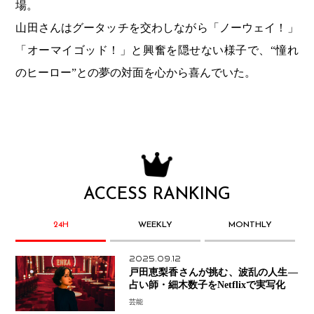
場。
山田さんはグータッチを交わしながら「ノーウェイ！」
「オーマイゴッド！」と興奮を隠せない様子で、“憧れ
のヒーロー”との夢の対面を心から喜んでいた。
ACCESS RANKING
24H
WEEKLY
MONTHLY
2025.09.12
戸田恵梨香さんが挑む、波乱の人生―
占い師・細木数子をNetflixで実写化
芸能