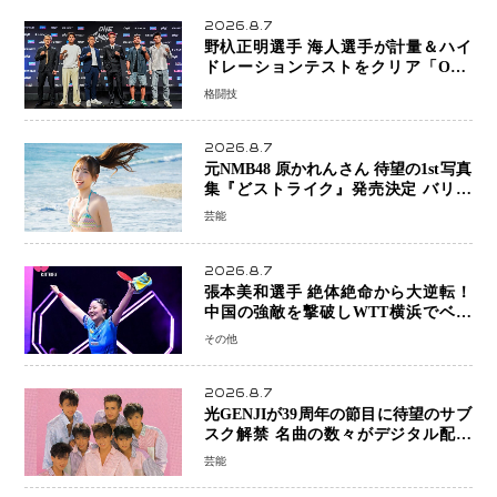
2026.8.7
野杁正明選手 海人選手が計量＆ハイ
ドレーションテストをクリア「ONE
SAMURAI 2」決戦へ万全の準備整う
格闘技
2026.8.7
元NMB48 原かれんさん 待望の1st写真
集『どストライク』発売決定 バリで
魅せる25歳の新境地
芸能
2026.8.7
張本美和選手 絶体絶命から大逆転！
中国の強敵を撃破しWTT横浜でベス
ト8進出
その他
2026.8.7
光GENJIが39周年の節目に待望のサブ
スク解禁 名曲の数々がデジタル配信
へ 40周年へ向け1年間で全作品を順次
芸能
公開