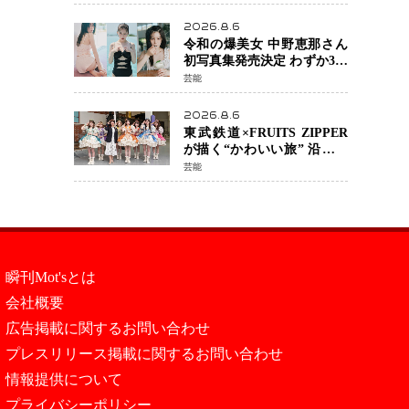
カルチェックも通過
2026.8.6
令和の爆美女 中野恵那さん
初写真集発売決定 わずか3日
で2560万インプレッション
芸能
を記録した話題の美貌を凝
縮
2026.8.6
東武鉄道×FRUITS ZIPPER
が描く“かわいい旅” 沿線を
舞台にした「TOBU KAWAII
芸能
PROJECT」が開幕
瞬刊Mot'sとは
会社概要
広告掲載に関するお問い合わせ
プレスリリース掲載に関するお問い合わせ
情報提供について
プライバシーポリシー