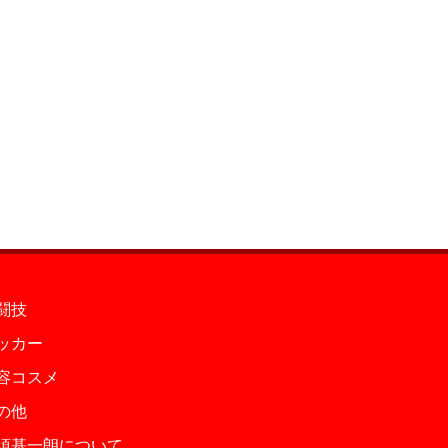
闘技
ッカー
容コスメ
の他
須基一朗について