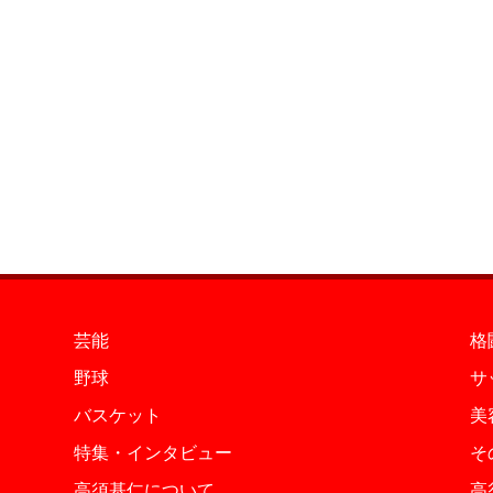
芸能
格
野球
サ
バスケット
美
特集・インタビュー
そ
高須基仁について
高