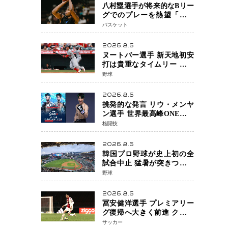
八村塁選手が将来的なBリー
グでのプレーを熱望「一つ
の夢ですね」スター帰還が
バスケット
リーグ価値を押し上げる可
能性
2026.8.6
ヌートバー選手 新天地初安
打は貴重なタイムリー 本拠
地ファンが大歓声 笑顔で歓
野球
喜
2026.8.6
挑発的な発言 リウ・メンヤ
ン選手 世界最高峰ONEで浮
き彫りになる 日本キックボ
格闘技
クシングが直面する“技術
戦”の現在地
2026.8.6
韓国プロ野球が史上初の全
試合中止 猛暑が突きつけた
「屋外スポーツの限界」 日
野球
本発のドーム型施設時代へ
2026.8.6
冨安健洋選手 プレミアリー
グ復帰へ大きく前進 クリス
タルパレス加入目前 メディ
サッカー