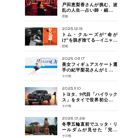
戸田恵梨香さんが挑む、波
乱の人生―占い師・細木数
子をNetflixで実写化
芸能
2025.12.19
トム・クルーズが“命が
け”を脱ぎ捨てる―イニャリ
トゥ監督と挑む前代未聞の
芸能
大惨事コメディ「DIGGER
ディガー」始動
2025.09.17
美女フィギュアスケート選
手の紀平梨花さんがミラノ
五輪出場断念 中部選手権欠
その他
場を発表「安全最優先の判
断」
2025.11.10
トヨタ、9代目「ハイラック
ス」をタイで世界初公開
電動化戦略の象徴となる
その他
BEVモデルを初設定
2026.01.28
冬季五輪直前でユッタ・リ
ールダムが見せた「完成
形」転倒と涙を越えて─ミラ
その他