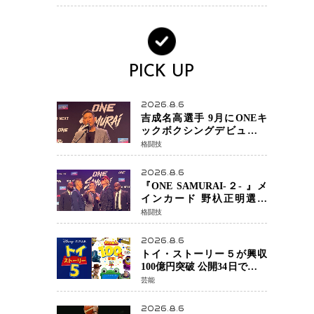
ノで金を狙うオランダ女王
の現在地
PICK UP
2026.8.6
吉成名高選手 9月にONEキ
ックボクシングデビュー決
定 チャトリCEOがサプライ
格闘技
ズ発表 2カ月連続参戦へ
2026.8.6
『ONE SAMURAI-２- 』メ
インカード 野杁正明選手
「彼を倒して勝つ」 リウ・
格闘技
メンヤンとの因縁に決着へ
再起を懸けたONEフェザー
2026.8.6
級トーナメント初戦
トイ・ストーリー５が興収
100億円突破 公開34日でピク
サー作品 史上最速 日本歴代
芸能
シリーズ最高更新も目前
2026.8.6