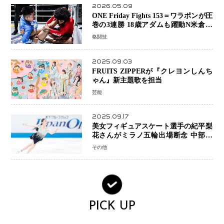
2026.05.09
ONE Friday Fights 153＝ワラポンが圧
巻の3連勝 18歳アダムも躍動N米倉大
貴選手は悲願のONE初勝利
格闘技
2025.09.03
FRUITS ZIPPERが『クレヨンしんち
ゃん』新主題歌を担当
芸能
2025.09.17
美女フィギュアスケート選手の紀平梨
花さんがミラノ五輪出場断念 中部選
手権欠場を発表「安全最優先の判断」
その他
PICK UP