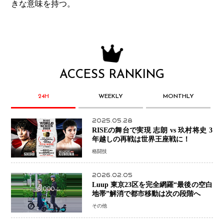
きな意味を持つ。
ACCESS RANKING
24H
WEEKLY
MONTHLY
2025.05.28
RISEの舞台で実現 志朗 vs 玖村将史 3
年越しの再戦は世界王座戦に！
格闘技
2026.02.05
Luup 東京23区を完全網羅“最後の空白
地帯”解消で都市移動は次の段階へ
その他