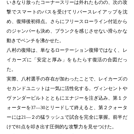
いきなり放ったコーナースリーは外れたものの、次の攻
撃でスマートのパスを受けてリバースレイアップを沈
め、復帰後初得点。さらにフリースローライン付近から
のジャンパーも決め、ブランクを感じさせない滑らかな
動きでベンチを沸かせた。
八村の復帰は、単なるローテーション復帰ではなく、レ
イカーズに「安定と厚み」をもたらす復活の合図だっ
た。
実際、八村選手の存在が加わったことで、レイカーズの
セカンドユニットは一気に活性化する。ヴィンセントや
ヴァンダービルトとともにエナジーを注ぎ込み、第１ク
ォーターを37―30とリードして終えると、第２クォータ
ーには21―２の猛ラッシュで試合を完全に掌握。前半だ
けで81点を叩き出す圧倒的な攻撃力を見せつけた。