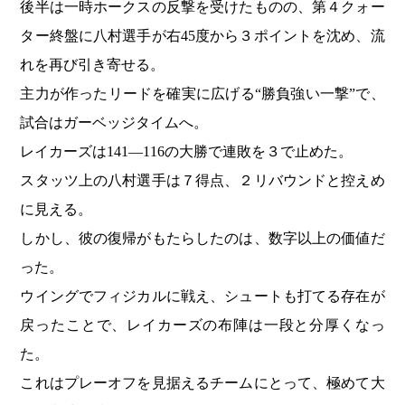
後半は一時ホークスの反撃を受けたものの、第４クォー
ター終盤に八村選手が右45度から３ポイントを沈め、流
れを再び引き寄せる。
主力が作ったリードを確実に広げる“勝負強い一撃”で、
試合はガーベッジタイムへ。
レイカーズは141―116の大勝で連敗を３で止めた。
スタッツ上の八村選手は７得点、２リバウンドと控えめ
に見える。
しかし、彼の復帰がもたらしたのは、数字以上の価値だ
った。
ウイングでフィジカルに戦え、シュートも打てる存在が
戻ったことで、レイカーズの布陣は一段と分厚くなっ
た。
これはプレーオフを見据えるチームにとって、極めて大