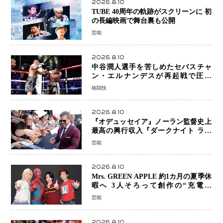
2026.8.10
TUBE 40周年の軌跡がスクリーンに 初
の長編映画で舞台裏も公開
芸能
2026.8.10
中谷潤人選手を苦しめたセバスチャ
ン・エルナンデスが再起戦で圧巻
KO 2回で相手を沈める…次戦は亀田
格闘技
京之介
2026.8.10
『オデュッセイア』ノーラン監督史上
最高の興行収入『ダークナイト ライ
ジング』超え、世界で11億ドル突破
芸能
2026.8.10
Mrs. GREEN APPLE 約1カ月の夏季休
暇へ 3人そろって創作の“充電期
間”「自分らしいインプットを」
芸能
2026.8.10