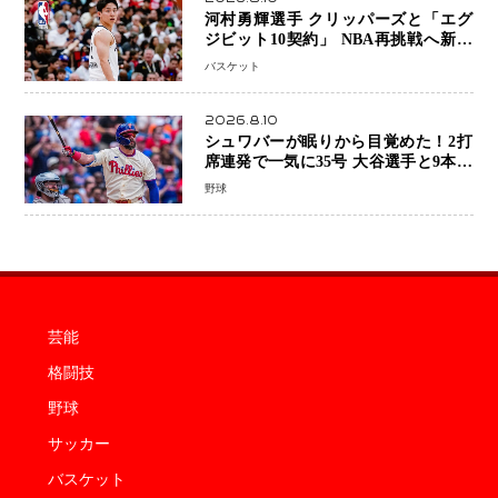
河村勇輝選手 クリッパーズと「エグ
ジビット10契約」 NBA再挑戦へ新た
な一歩、八村塁選手との共闘にも期待
バスケット
2026.8.10
シュワバーが眠りから目覚めた！2打
席連発で一気に35号 大谷選手と9本差
に 本塁打王争いで単独トップ浮上
野球
芸能
格闘技
野球
サッカー
バスケット