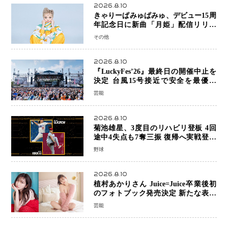
2026.8.10
きゃりーぱみゅぱみゅ、デビュー15周
年記念日に新曲「月姫」配信リリー
ス 自身初の主催フェス「PAMYU
その他
FES」も開催
2026.8.10
『LuckyFes’26』最終日の開催中止を
決定 台風15号接近で安全を最優先
「苦渋の判断」
芸能
2026.8.10
菊池雄星、3度目のリハビリ登板 4回
途中4失点も7奪三振 復帰へ実戦登板
を重ねる
野球
2026.8.10
植村あかりさん Juice=Juice卒業後初
のフォトブック発売決定 新たな表現
者としての“今”を凝縮
芸能