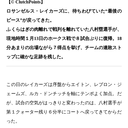
【© ClutchPoints】
ロサンゼルス・レイカーズに、待ちわびていた“最後の
ピース”が戻ってきた。
ふくらはぎの肉離れで戦列を離れていた八村塁選手が、
現地時間１月13日のホークス戦で８試合ぶりに復帰。18
分あまりの出場ながら７得点を挙げ、チームの連敗スト
ップに確かな足跡を残した。
この日のレイカーズは序盤からエイトン、レブロン・ジ
ェームズ、ルカ・ドンチッチを軸にテンポよく加点。だ
が、試合の空気がはっきりと変わったのは、八村選手が
第１クォーター残り６分半にコートへ戻ってきてからだ
った。