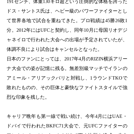
191センチ、体重130キロ超という圧倒的な体格を誇った
ドス・サントス氏は、ヘビー級のパワーファイターとし
て世界各地で試合を重ねてきた。プロ戦績は45勝26敗1
分。2012年にはUFCと契約し、同年10月に母国リオデジ
ャネイロで行われた大会への出場が予定されていたが、
体調不良により試合はキャンセルとなった。
日本のファンにとっては、2017年4月のRIZIN横浜アリー
ナ大会での姿が記憶に残る。無差別級マッチでイランの
アミール・アリアックバリと対戦し、1ラウンドTKOで
敗れたものの、その巨体と豪快なファイトスタイルで強
烈な印象を残した。
キャリア晩年も第一線で戦い続け、今年4月にはUAE・
ドバイで行われたBKFC71大会で、元UFCファイターの