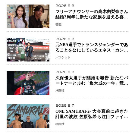
2026.8.8
フリーアナウンサーの高木由梨奈さん
結婚2周年に新たな家族を迎える喜び
を報告 夫・岸田タツヤさんと連名
芸能
「夫婦ともに幸せに感じています」
2026.8.8
元NBA選手でトランスジェンダーであ
ることを公にしているエネス・カンタ
ーがWNBAドラフト参戦を表明「参加
バスケット
資格を満たしている」異例の挑戦、そ
の背景に女子スポーツを巡る議論
2026.8.8
久保優太選手が結婚を報告 新たなパ
ートナーと歩む「集大成の一年」競技
生活を支える存在に感謝
格闘技
2026.8.7
ONE SAMURAI-2- 大会直前に起きた
計量の波紋 笠原弘希ら注目ファイタ
ーは契約体重で決戦へ、山本歩夢と平
格闘技
山諒選手戦は中止に