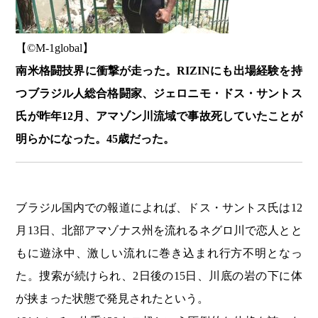
【©️M-1global】
南米格闘技界に衝撃が走った。RIZINにも出場経験を持
つブラジル人総合格闘家、ジェロニモ・ドス・サントス
氏が昨年12月、アマゾン川流域で事故死していたことが
明らかになった。45歳だった。
ブラジル国内での報道によれば、ドス・サントス氏は12
月13日、北部アマゾナス州を流れるネグロ川で恋人とと
もに遊泳中、激しい流れに巻き込まれ行方不明となっ
た。捜索が続けられ、2日後の15日、川底の岩の下に体
が挟まった状態で発見されたという。