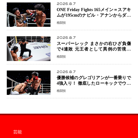
2026.8.7
ONE Friday Fights 165メイン＝スアキ
ムが195cmのナビル・アナンからダウ
ン奪取！猛反撃を耐え抜き判定勝利、
格闘技
8連勝を達成
2026.8.7
スーパーレック まさかの右ひざ負傷
で4連敗 元王者として異例の苦境…
「アクシデント」でも消えない危険信
格闘技
号
2026.8.7
優勝候補のグレゴリアンが一番乗りで
4強入り！ 徹底したローキックでウス
ビャンを攻略、判定勝利
格闘技
芸能