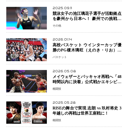
2025.09.11
競泳女子の池江璃花子選手が活動拠点
を豪州から日本へ！ 豪州での挑戦を
糧に、28年ロサンゼルス五輪へ再始動
その他
2026.01.14
高校バスケット ウインターカップ優
勝のPG榎木璃旺（えのき・りお）が
プロの現場へ―。
バスケット
2026.05.08
メイウェザーとパッキャオ再戦へ「48
時間以内に決着」公式戦かエキシビシ
ョンか混迷続く
格闘技
2025.05.28
RISEの舞台で実現 志朗 vs 玖村将史 3
年越しの再戦は世界王座戦に！
格闘技