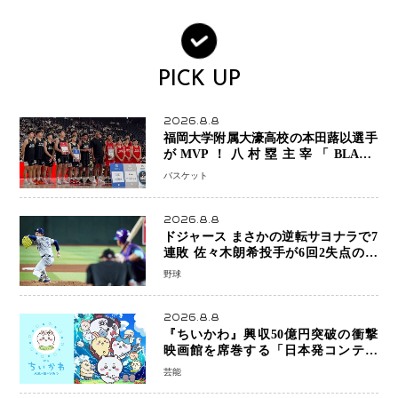
PICK UP
2026.8.8
福岡大学附属大濠高校の本田蕗以選手
がMVP！八村塁主宰「BLACK
SAMURAI SUMMIT 2026」で存在
バスケット
感 NBAへの夢へ大きな一歩「自信に
なった」
2026.8.8
ドジャース まさかの逆転サヨナラで7
連敗 佐々木朗希投手が6回2失点の力
投も勝利届かず、大谷翔平は好機で悔
野球
しい併殺打
2026.8.8
『ちいかわ』興収50億円突破の衝撃
映画館を席巻する「日本発コンテン
ツ」の強さ スパイダーマン、モアナ
芸能
ら世界級作品と並ぶ存在感