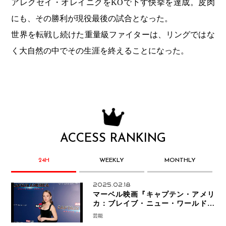
アレクセイ・オレイニクをKOで下す快挙を達成。皮肉
にも、その勝利が現役最後の試合となった。
世界を転戦し続けた重量級ファイターは、リングではな
く大自然の中でその生涯を終えることになった。
ACCESS RANKING
24H
WEEKLY
MONTHLY
2025.02.18
マーベル映画『キャプテン・アメリ
カ：ブレイブ・ニュー・ワールド』
新ブラック・ウィドウ役のシラ・ハー
芸能
スとは！？