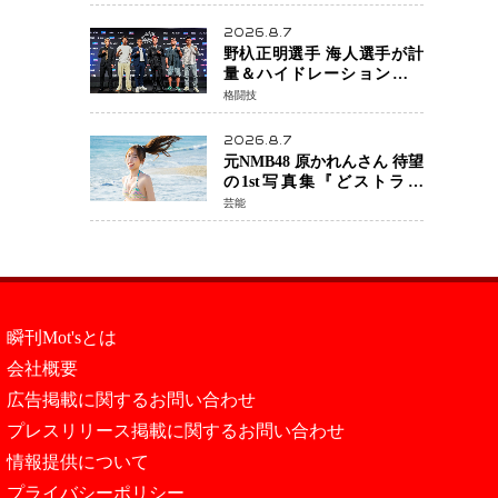
日公開 未来の自分との対話
を描く注目作
2026.8.7
野杁正明選手 海人選手が計
量＆ハイドレーションテス
トをクリア「ONE
格闘技
SAMURAI 2」決戦へ万全の
準備整う
2026.8.7
元NMB48 原かれんさん 待望
の1st写真集『どストライ
ク』発売決定 バリで魅せる
芸能
25歳の新境地
瞬刊Mot'sとは
会社概要
広告掲載に関するお問い合わせ
プレスリリース掲載に関するお問い合わせ
情報提供について
プライバシーポリシー