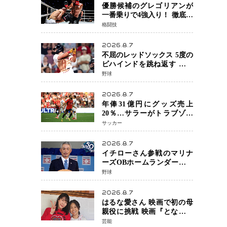
優勝候補のグレゴリアンが
一番乗りで4強入り！ 徹底し
たローキックでウスビャン
格闘技
を攻略、判定勝利
2026.8.7
不屈のレッドソックス 5度の
ビハインドを跳ね返す 延長
13回サヨナラ勝ち 吉田正尚
野球
選手も2安打1打点で貢献 4得
点以上は驚異の28連勝
2026.8.7
年俸31億円にグッズ売上
20％…サラーがトラブゾン
スポル加入 世界サッカーは
サッカー
「五大リーグ一強」から新
時代へ
2026.8.7
イチローさん参戦のマリナ
ーズOBホームランダービー
が無料生配信 北米ならで
野球
はの“魅せる興行”に世界が
注目
2026.8.7
はるな愛さん 映画で初の母
親役に挑戦 映画『となりの
とらんす少女ちゃん』11月7
芸能