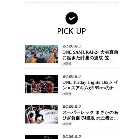
ンか混迷続く
PICK UP
2026.8.7
ONE SAMURAI-2- 大会直前
に起きた計量の波紋 笠原弘
希ら注目ファイターは契約
格闘技
体重で決戦へ、山本歩夢と
平山諒選手戦は中止に
2026.8.7
ONE Friday Fights 165メイ
ン＝スアキムが195cmのナビ
ル・アナンからダウン奪
格闘技
取！猛反撃を耐え抜き判定
勝利、8連勝を達成
2026.8.7
スーパーレック まさかの右
ひざ負傷で4連敗 元王者とし
て異例の苦境…「アクシデ
格闘技
ント」でも消えない危険信
号
2026.8.7