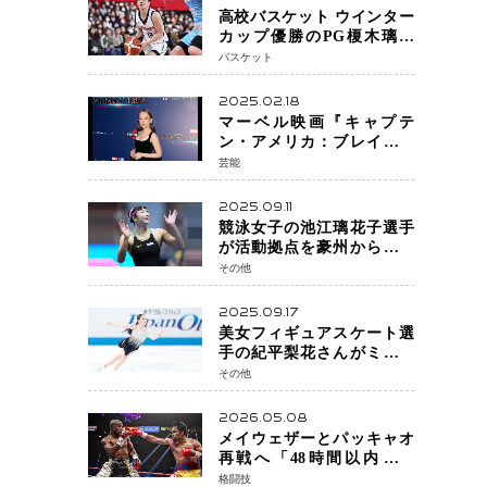
高校バスケット ウインター
カップ優勝のPG榎木璃旺
（えのき・りお）がプロの
バスケット
現場へ―。
2025.02.18
マーベル映画『キャプテ
ン・アメリカ：ブレイブ・
ニュー・ワールド』 新ブラ
芸能
ック・ウィドウ役のシラ・
ハースとは！？
2025.09.11
競泳女子の池江璃花子選手
が活動拠点を豪州から日本
へ！ 豪州での挑戦を糧に、
その他
28年ロサンゼルス五輪へ再
始動
2025.09.17
美女フィギュアスケート選
手の紀平梨花さんがミラノ
五輪出場断念 中部選手権欠
その他
場を発表「安全最優先の判
断」
2026.05.08
メイウェザーとパッキャオ
再戦へ「48時間以内に決
着」公式戦かエキシビショ
格闘技