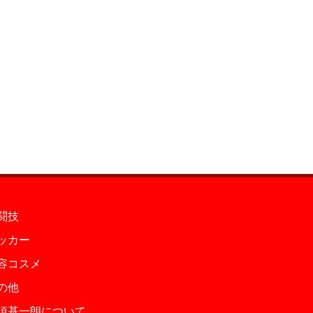
闘技
ッカー
容コスメ
の他
須基一朗について