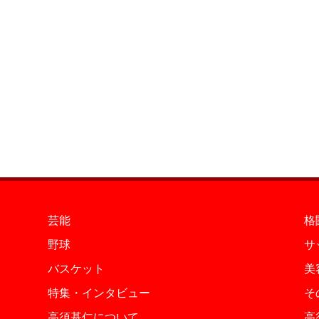
芸能
格
野球
サ
バスケット
美
特集・インタビュー
そ
高須基仁について
高