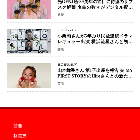
光GENJIが39周年の節目に待望のサブ
スク解禁 名曲の数々がデジタル配信
へ 40周年へ向け1年間で全作品を順次
芸能
公開
2026.8.7
小栗旬さんが5年ぶり民放連続ドラマ
レギュラー出演 横浜流星さんと初共
演『LOST10』で異色バディ結成
芸能
2026.8.7
山本舞香さん 第1子出産を報告 夫 MY
FIRST STORYのHiroさんとの新たな
家族生活「母子ともに健康」
芸能
芸能
格闘技