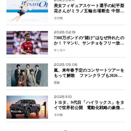
2025.09.17
美女フィギュアスケート選手の紀平梨
花さんがミラノ五輪出場断念 中部選
手権欠場を発表「安全最優先の判断」
その他
2026.02.19
7300万ポンドの“賭け”はなぜ外れたの
か！？マンU、サンチョをフリー放出
へ・・・補強戦略の転換点に
サッカー
2025.05.06
嵐、来年春予定のコンサートツアーを
もって解散 ファンクラブも2026年5
月末で活動終了
芸能
2025.11.10
トヨタ、9代目「ハイラックス」をタ
イで世界初公開 電動化戦略の象徴と
なるBEVモデルを初設定
その他