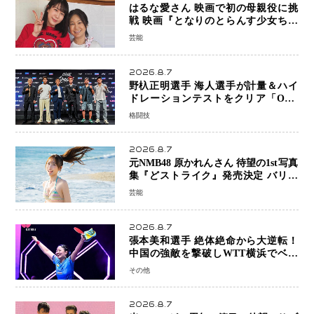
はるな愛さん 映画で初の母親役に挑
戦 映画『となりのとらんす少女ちゃ
ん』11月7日公開 未来の自分との対話
芸能
を描く注目作
2026.8.7
野杁正明選手 海人選手が計量＆ハイ
ドレーションテストをクリア「ONE
SAMURAI 2」決戦へ万全の準備整う
格闘技
2026.8.7
元NMB48 原かれんさん 待望の1st写真
集『どストライク』発売決定 バリで
魅せる25歳の新境地
芸能
2026.8.7
張本美和選手 絶体絶命から大逆転！
中国の強敵を撃破しWTT横浜でベス
ト8進出
その他
2026.8.7