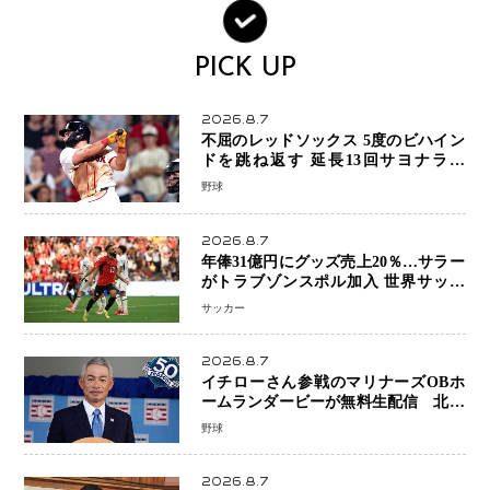
PICK UP
2026.8.7
不屈のレッドソックス 5度のビハイン
ドを跳ね返す 延長13回サヨナラ勝
ち 吉田正尚選手も2安打1打点で貢献 4
野球
得点以上は驚異の28連勝
2026.8.7
年俸31億円にグッズ売上20％…サラー
がトラブゾンスポル加入 世界サッカ
ーは「五大リーグ一強」から新時代へ
サッカー
2026.8.7
イチローさん参戦のマリナーズOBホ
ームランダービーが無料生配信 北米
ならではの“魅せる興行”に世界が注目
野球
2026.8.7