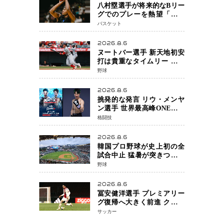
八村塁選手が将来的なBリー
グでのプレーを熱望「一つ
の夢ですね」スター帰還が
バスケット
リーグ価値を押し上げる可
能性
2026.8.6
ヌートバー選手 新天地初安
打は貴重なタイムリー 本拠
地ファンが大歓声 笑顔で歓
野球
喜
2026.8.6
挑発的な発言 リウ・メンヤ
ン選手 世界最高峰ONEで浮
き彫りになる 日本キックボ
格闘技
クシングが直面する“技術
戦”の現在地
2026.8.6
韓国プロ野球が史上初の全
試合中止 猛暑が突きつけた
「屋外スポーツの限界」 日
野球
本発のドーム型施設時代へ
2026.8.6
冨安健洋選手 プレミアリー
グ復帰へ大きく前進 クリス
タルパレス加入目前 メディ
サッカー