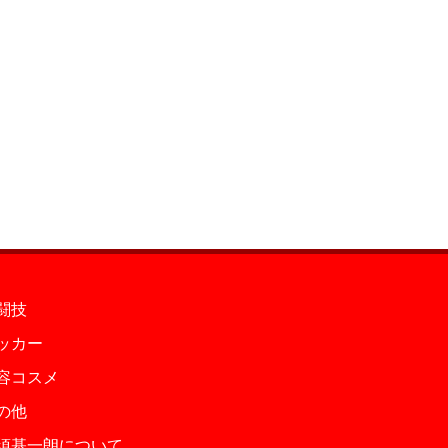
闘技
ッカー
容コスメ
の他
須基一朗について