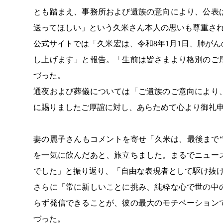
とも踏まえ、事務所および遺族の意向により、公表
送ってほしい」という久米さん本人の思いも尊重さ
公式サイトでは「久米宏は、令和8年1月1日、肺が
し上げます」と報告。「生前は皆さまより格別のご
づった。
通夜および葬儀については「ご遺族のご意向により
に賜りましたご厚誼に対し、あらためて心より御礼
妻の麗子さんもコメントを寄せ「久米は、最後まで
を一気に飲んだあと、旅立ちました。まるでニュー
でした」と振り返り、「自由な表現者として駆け抜
さらに「常に新しいことに挑み、純粋な心で世の中
らず発信できることが、彼の最大のモチベーション
づった。