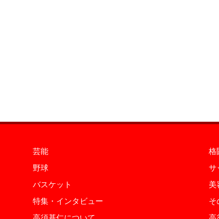
芸能
格
野球
サ
バスケット
美
特集・インタビュー
そ
高須基仁について
高