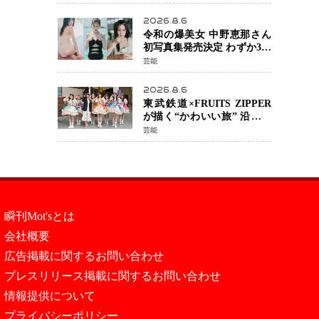
カルチェックも通過
2026.8.6
令和の爆美女 中野恵那さん
初写真集発売決定 わずか3日
で2560万インプレッション
芸能
を記録した話題の美貌を凝
縮
2026.8.6
東武鉄道×FRUITS ZIPPER
が描く“かわいい旅” 沿線を
舞台にした「TOBU KAWAII
芸能
PROJECT」が開幕
瞬刊Mot'sとは
会社概要
広告掲載に関するお問い合わせ
プレスリリース掲載に関するお問い合わせ
情報提供について
プライバシーポリシー