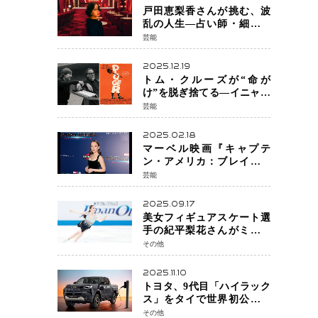
戸田恵梨香さんが挑む、波
乱の人生―占い師・細木数
子をNetflixで実写化
芸能
2025.12.19
トム・クルーズが“命が
け”を脱ぎ捨てる―イニャリ
トゥ監督と挑む前代未聞の
芸能
大惨事コメディ「DIGGER
ディガー」始動
2025.02.18
マーベル映画『キャプテ
ン・アメリカ：ブレイブ・
ニュー・ワールド』 新ブラ
芸能
ック・ウィドウ役のシラ・
ハースとは！？
2025.09.17
美女フィギュアスケート選
手の紀平梨花さんがミラノ
五輪出場断念 中部選手権欠
その他
場を発表「安全最優先の判
断」
2025.11.10
トヨタ、9代目「ハイラック
ス」をタイで世界初公開
電動化戦略の象徴となる
その他