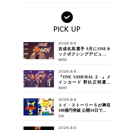
BEVモデルを初設定
PICK UP
2026.8.6
吉成名高選手 9月にONEキ
ックボクシングデビュー決
定 チャトリCEOがサプライ
格闘技
ズ発表 2カ月連続参戦へ
2026.8.6
『ONE SAMURAI-２- 』メ
インカード 野杁正明選手
「彼を倒して勝つ」 リウ・
格闘技
メンヤンとの因縁に決着へ
再起を懸けたONEフェザー
2026.8.6
級トーナメント初戦
トイ・ストーリー５が興収
100億円突破 公開34日でピク
サー作品 史上最速 日本歴代
芸能
シリーズ最高更新も目前
2026.8.6