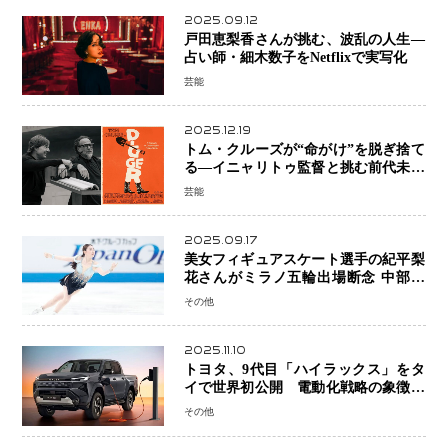
2025.09.12
戸田恵梨香さんが挑む、波乱の人生―
占い師・細木数子をNetflixで実写化
芸能
2025.12.19
トム・クルーズが“命がけ”を脱ぎ捨て
る―イニャリトゥ監督と挑む前代未聞
の大惨事コメディ「DIGGER ディガ
芸能
ー」始動
2025.09.17
美女フィギュアスケート選手の紀平梨
花さんがミラノ五輪出場断念 中部選
手権欠場を発表「安全最優先の判断」
その他
2025.11.10
トヨタ、9代目「ハイラックス」をタ
イで世界初公開 電動化戦略の象徴と
なるBEVモデルを初設定
その他