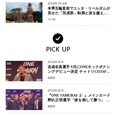
2026.01.28
冬季五輪直前でユッタ・リールダムが
見せた「完成形」転倒と涙を越えて─
ミラノで金を狙うオランダ女王の現在
その他
地
PICK UP
2026.8.6
吉成名高選手 9月にONEキックボクシ
ングデビュー決定 チャトリCEOがサ
プライズ発表 2カ月連続参戦へ
格闘技
2026.8.6
『ONE SAMURAI-２- 』メインカード
野杁正明選手「彼を倒して勝つ」 リ
ウ・メンヤンとの因縁に決着へ 再起
格闘技
を懸けたONEフェザー級トーナメント
初戦