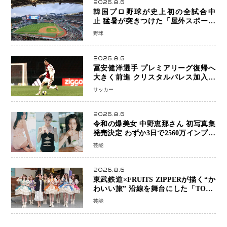
2026.8.6
韓国プロ野球が史上初の全試合中
止 猛暑が突きつけた「屋外スポーツ
の限界」 日本発のドーム型施設時代
野球
へ
2026.8.6
冨安健洋選手 プレミアリーグ復帰へ
大きく前進 クリスタルパレス加入目
前 メディカルチェックも通過
サッカー
2026.8.6
令和の爆美女 中野恵那さん 初写真集
発売決定 わずか3日で2560万インプレ
ッションを記録した話題の美貌を凝縮
芸能
2026.8.6
東武鉄道×FRUITS ZIPPERが描く“か
わいい旅” 沿線を舞台にした「TOBU
KAWAII PROJECT」が開幕
芸能