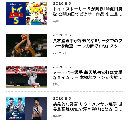
2026.8.6
トイ・ストーリー５が興収100億円突
破 公開34日でピクサー作品 史上最速
日本歴代シリーズ最高更新も目前
芸能
2026.8.6
八村塁選手が将来的なBリーグでのプ
レーを熱望「一つの夢ですね」スター
帰還がリーグ価値を押し上げる可能性
バスケット
2026.8.6
ヌートバー選手 新天地初安打は貴重
なタイムリー 本拠地ファンが大歓声
笑顔で歓喜
野球
2026.8.6
挑発的な発言 リウ・メンヤン選手 世
界最高峰ONEで浮き彫りになる 日本
キックボクシングが直面する“技術
格闘技
戦”の現在地