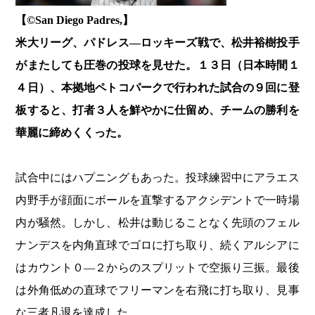
【©️San Diego Padres,】
米大リーグ、パドレス―ロッキーズ戦で、松井裕樹投手
がまたしても圧巻の投球を見せた。１３日（日本時間１
４日）、本拠地ペトコパークで行われた試合の９回に登
板すると、打者３人を鮮やかに仕留め、チームの勝利を
華麗に締めくくった。
試合中にはハプニングもあった。投球練習中にアラエス
内野手が顔面にボールを直撃するアクシデントで一時場
内が騒然。しかし、松井は動じることなく先頭のフェル
ナンデスを内角直球でゴロに打ち取り、続くアルシアに
はカウント０―２からのスプリットで空振り三振。最後
は外角低めの直球でフリーマンを右飛に打ち取り、見事
な三者凡退を達成した。