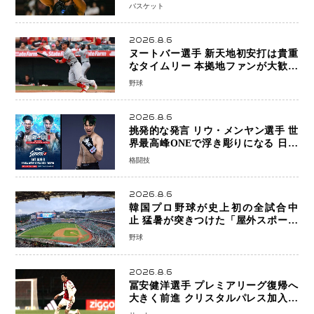
帰還がリーグ価値を押し上げる可能性
バスケット
2026.8.6
ヌートバー選手 新天地初安打は貴重
なタイムリー 本拠地ファンが大歓声
笑顔で歓喜
野球
2026.8.6
挑発的な発言 リウ・メンヤン選手 世
界最高峰ONEで浮き彫りになる 日本
キックボクシングが直面する“技術
格闘技
戦”の現在地
2026.8.6
韓国プロ野球が史上初の全試合中
止 猛暑が突きつけた「屋外スポーツ
の限界」 日本発のドーム型施設時代
野球
へ
2026.8.6
冨安健洋選手 プレミアリーグ復帰へ
大きく前進 クリスタルパレス加入目
前 メディカルチェックも通過