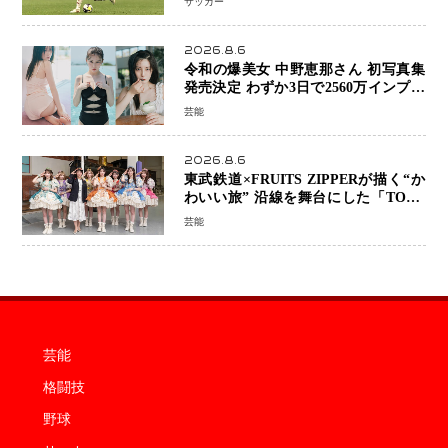
サッカー
2026.8.6
令和の爆美女 中野恵那さん 初写真集
発売決定 わずか3日で2560万インプレ
ッションを記録した話題の美貌を凝縮
芸能
2026.8.6
東武鉄道×FRUITS ZIPPERが描く“か
わいい旅” 沿線を舞台にした「TOBU
KAWAII PROJECT」が開幕
芸能
芸能
格闘技
野球