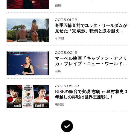
芸能
2026.01.28
冬季五輪直前でユッタ・リールダムが
見せた「完成形」転倒と涙を越えて─
ミラノで金を狙うオランダ女王の現在
その他
地
2025.02.18
マーベル映画『キャプテン・アメリ
カ：ブレイブ・ニュー・ワールド』
新ブラック・ウィドウ役のシラ・ハー
芸能
スとは！？
2025.05.28
RISEの舞台で実現 志朗 vs 玖村将史 3
年越しの再戦は世界王座戦に！
格闘技