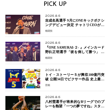
PICK UP
2026.8.6
吉成名高選手 9月にONEキックボクシ
ングデビュー決定 チャトリCEOがサ
プライズ発表 2カ月連続参戦へ
格闘技
2026.8.6
『ONE SAMURAI-２- 』メインカード
野杁正明選手「彼を倒して勝つ」 リ
ウ・メンヤンとの因縁に決着へ 再起
格闘技
を懸けたONEフェザー級トーナメント
初戦
2026.8.6
トイ・ストーリー５が興収100億円突
破 公開34日でピクサー作品 史上最速
日本歴代シリーズ最高更新も目前
芸能
2026.8.6
八村塁選手が将来的なBリーグでのプ
レーを熱望「一つの夢ですね」スター