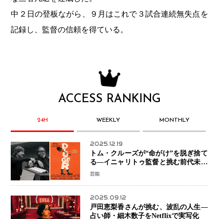
中２日の登板ながら、９月はこれで３試合連続無失点を
記録し、監督の信頼を得ている。
ACCESS RANKING
24H
WEEKLY
MONTHLY
2025.12.19
トム・クルーズが“命がけ”を脱ぎ捨て
る―イニャリトゥ監督と挑む前代未聞
の大惨事コメディ「DIGGER ディガ
芸能
ー」始動
2025.09.12
戸田恵梨香さんが挑む、波乱の人生―
占い師・細木数子をNetflixで実写化