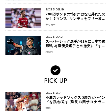
2026.02.19
7300万ポンドの“賭け”はなぜ外れたの
か！？マンU、サンチョをフリー放出
へ・・・補強戦略の転換点に
サッカー
2025.07.31
スーパーレック選手が11月に日本で復
帰戦 与座優貴選手との激突に「すべ
ての技術を見せたい」
格闘技
PICK UP
2026.8.7
不屈のレッドソックス 5度のビハイン
ドを跳ね返す 延長13回サヨナラ勝
ち 吉田正尚選手も2安打1打点で貢献 4
野球
得点以上は驚異の28連勝