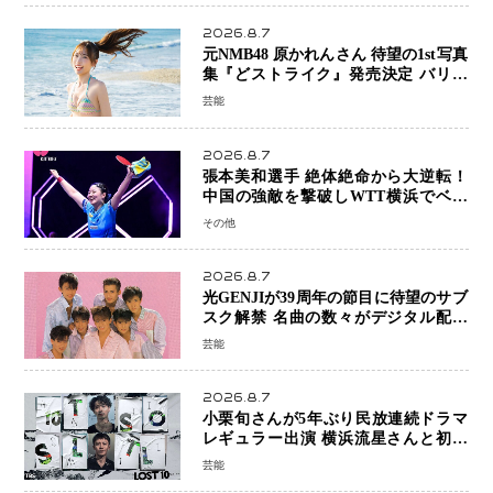
2026.8.7
元NMB48 原かれんさん 待望の1st写真
集『どストライク』発売決定 バリで
魅せる25歳の新境地
芸能
2026.8.7
張本美和選手 絶体絶命から大逆転！
中国の強敵を撃破しWTT横浜でベス
ト8進出
その他
2026.8.7
光GENJIが39周年の節目に待望のサブ
スク解禁 名曲の数々がデジタル配信
へ 40周年へ向け1年間で全作品を順次
芸能
公開
2026.8.7
小栗旬さんが5年ぶり民放連続ドラマ
レギュラー出演 横浜流星さんと初共
演『LOST10』で異色バディ結成
芸能