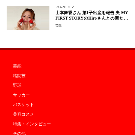
2026.8.7
山本舞香さん 第1子出産を報告 夫 MY
FIRST STORYのHiroさんとの新たな
家族生活「母子ともに健康」
芸能
芸能
格闘技
野球
サッカー
バスケット
美容コスメ
特集・インタビュー
その他