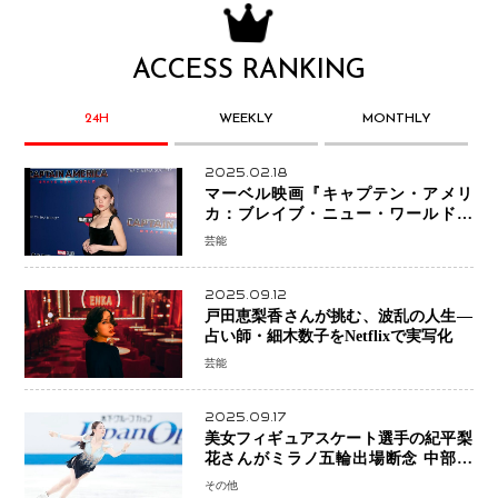
ACCESS RANKING
24H
WEEKLY
MONTHLY
2025.02.18
マーベル映画『キャプテン・アメリ
カ：ブレイブ・ニュー・ワールド』
新ブラック・ウィドウ役のシラ・ハー
芸能
スとは！？
2025.09.12
戸田恵梨香さんが挑む、波乱の人生―
占い師・細木数子をNetflixで実写化
芸能
2025.09.17
美女フィギュアスケート選手の紀平梨
花さんがミラノ五輪出場断念 中部選
手権欠場を発表「安全最優先の判断」
その他