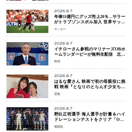
2026.8.7
年俸31億円にグッズ売上20％…サラー
がトラブゾンスポル加入 世界サッカ
ーは「五大リーグ一強」から新時代へ
サッカー
2026.8.7
イチローさん参戦のマリナーズOBホ
ームランダービーが無料生配信 北米
ならではの“魅せる興行”に世界が注目
野球
2026.8.7
はるな愛さん 映画で初の母親役に挑
戦 映画『となりのとらんす少女ちゃ
ん』11月7日公開 未来の自分との対話
芸能
を描く注目作
2026.8.7
野杁正明選手 海人選手が計量＆ハイ
ドレーションテストをクリア「ONE
SAMURAI 2」決戦へ万全の準備整う
格闘技