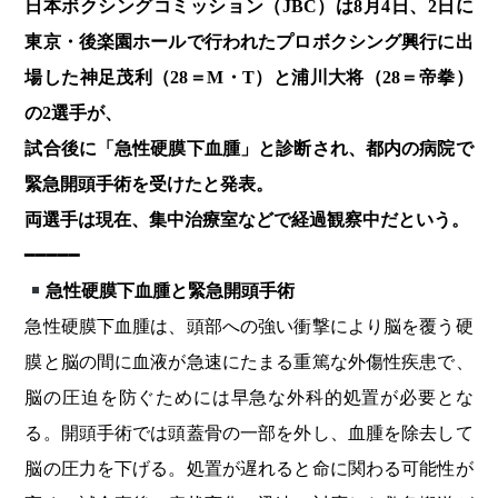
日本ボクシングコミッション（JBC）は8月4日、2日に
東京・後楽園ホールで行われたプロボクシング興行に出
場した神足茂利（28＝M・T）と浦川大将（28＝帝拳）
の2選手が、
試合後に「急性硬膜下血腫」と診断され、都内の病院で
緊急開頭手術を受けたと発表。
両選手は現在、集中治療室などで経過観察中だという。
━━━━━
急性硬膜下血腫と緊急開頭手術
急性硬膜下血腫は、頭部への強い衝撃により脳を覆う硬
膜と脳の間に血液が急速にたまる重篤な外傷性疾患で、
脳の圧迫を防ぐためには早急な外科的処置が必要とな
る。開頭手術では頭蓋骨の一部を外し、血腫を除去して
脳の圧力を下げる。処置が遅れると命に関わる可能性が