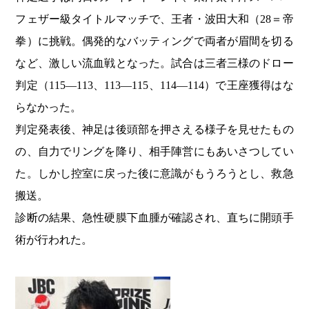
フェザー級タイトルマッチで、王者・波田大和（28＝帝
拳）に挑戦。偶発的なバッティングで両者が眉間を切る
など、激しい流血戦となった。試合は三者三様のドロー
判定（115―113、113―115、114―114）で王座獲得はな
らなかった。
判定発表後、神足は後頭部を押さえる様子を見せたもの
の、自力でリングを降り、相手陣営にもあいさつしてい
た。しかし控室に戻った後に意識がもうろうとし、救急
搬送。
診断の結果、急性硬膜下血腫が確認され、直ちに開頭手
術が行われた。