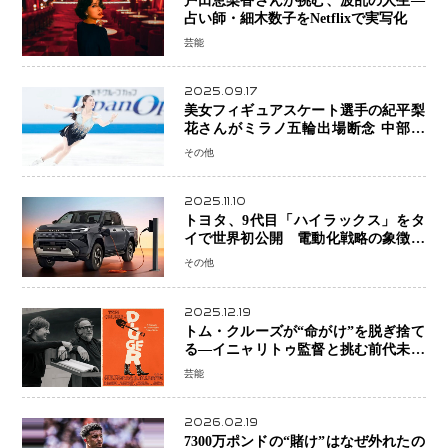
戸田恵梨香さんが挑む、波乱の人生―
占い師・細木数子をNetflixで実写化
芸能
2025.09.17
美女フィギュアスケート選手の紀平梨
花さんがミラノ五輪出場断念 中部選
手権欠場を発表「安全最優先の判断」
その他
2025.11.10
トヨタ、9代目「ハイラックス」をタ
イで世界初公開 電動化戦略の象徴と
なるBEVモデルを初設定
その他
2025.12.19
トム・クルーズが“命がけ”を脱ぎ捨て
る―イニャリトゥ監督と挑む前代未聞
の大惨事コメディ「DIGGER ディガ
芸能
ー」始動
2026.02.19
7300万ポンドの“賭け”はなぜ外れたの