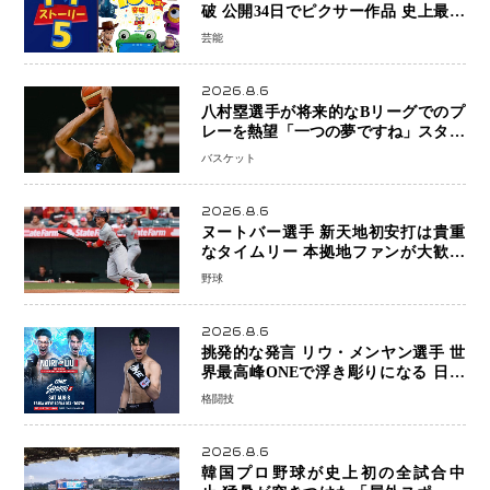
破 公開34日でピクサー作品 史上最速
日本歴代シリーズ最高更新も目前
芸能
2026.8.6
八村塁選手が将来的なBリーグでのプ
レーを熱望「一つの夢ですね」スター
帰還がリーグ価値を押し上げる可能性
バスケット
2026.8.6
ヌートバー選手 新天地初安打は貴重
なタイムリー 本拠地ファンが大歓声
笑顔で歓喜
野球
2026.8.6
挑発的な発言 リウ・メンヤン選手 世
界最高峰ONEで浮き彫りになる 日本
キックボクシングが直面する“技術
格闘技
戦”の現在地
2026.8.6
韓国プロ野球が史上初の全試合中