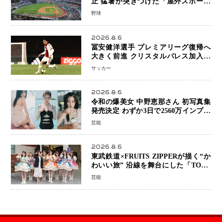
止 猛暑が突きつけた「屋外スポーツ
の限界」 日本発のドーム型施設時代
野球
へ
2026.8.6
冨安健洋選手 プレミアリーグ復帰へ
大きく前進 クリスタルパレス加入目
前 メディカルチェックも通過
サッカー
2026.8.6
令和の爆美女 中野恵那さん 初写真集
発売決定 わずか3日で2560万インプレ
ッションを記録した話題の美貌を凝縮
芸能
2026.8.6
東武鉄道×FRUITS ZIPPERが描く“か
わいい旅” 沿線を舞台にした「TOBU
KAWAII PROJECT」が開幕
芸能