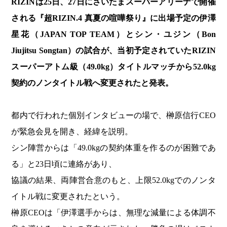
RIZINは25日、27日にさいたまスーパーアリーナで開催
される『超RIZIN.4 真夏の喧嘩祭り』に出場予定の伊澤
星花（JAPAN TOP TEAM）とシン・ユジン（Bon
Jiujitsu Songtan）の試合が、当初予定されていたRIZIN
スーパーアトム級（49.0kg）タイトルマッチから52.0kg
契約のノンタイトル戦へ変更されたと発表。
都内で行われた個別インタビューの場で、榊原信行CEO
が緊急会見を開き、経緯を説明。
シン陣営からは「49.0kgの契約体重を作るのが困難であ
る」と23日頃に連絡があり、
協議の結果、両陣営合意のもと、上限52.0kgでのノンタ
イトル戦に変更されたという。
榊原CEOは「伊澤選手からは、無理な減量による体調不