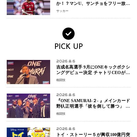
か！？マンU、サンチョをフリー放出
へ・・・補強戦略の転換点に
サッカー
PICK UP
2026.8.6
吉成名高選手 9月にONEキックボクシ
ングデビュー決定 チャトリCEOがサ
プライズ発表 2カ月連続参戦へ
格闘技
2026.8.6
『ONE SAMURAI-２- 』メインカード
野杁正明選手「彼を倒して勝つ」 リ
ウ・メンヤンとの因縁に決着へ 再起
格闘技
を懸けたONEフェザー級トーナメント
初戦
2026.8.6
トイ・ストーリー５が興収100億円突