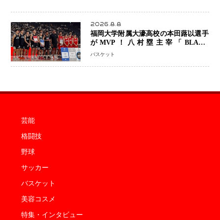
2026.8.8
福岡大学附属大濠高校の本田蕗以選手
がMVP！八村塁主宰「BLACK
SAMURAI SUMMIT 2026」で存在
バスケット
感 NBAへの夢へ大きな一歩「自信に
なった」
芸能
格闘技
野球
サッカー
バスケット
美容コスメ
特集・インタビュー