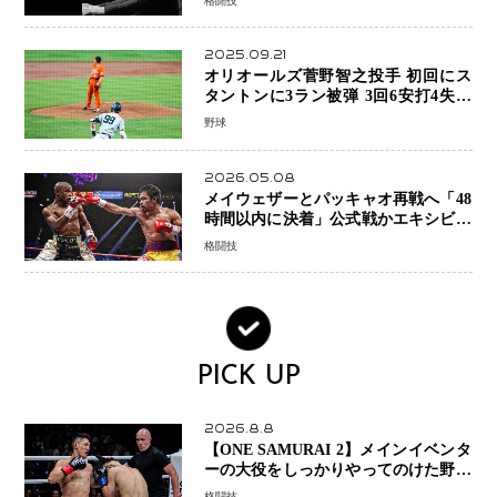
格闘技
2025.09.21
オリオールズ菅野智之投手 初回にス
タントンに3ラン被弾 3回6安打4失点
で降板
野球
2026.05.08
メイウェザーとパッキャオ再戦へ「48
時間以内に決着」公式戦かエキシビシ
ョンか混迷続く
格闘技
PICK UP
2026.8.8
【ONE SAMURAI 2】メインイベンタ
ーの大役をしっかりやってのけた野杁
正明が衝撃のリベンジ！ リウ・メン
格闘技