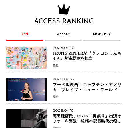
ACCESS RANKING
24H
WEEKLY
MONTHLY
2025.09.03
FRUITS ZIPPERが『クレヨンしんち
ゃん』新主題歌を担当
芸能
2025.02.18
マーベル映画『キャプテン・アメリ
カ：ブレイブ・ニュー・ワールド』
新ブラック・ウィドウ役のシラ・ハー
芸能
スとは！？
2025.04.19
高田延彦氏、RIZIN「男祭り」出演オ
ファーを辞退 統括本部長時代の役目
「すでに終えています」と明言