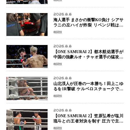
ヤンを1R・2分59秒KO、左カウンタ
ーで完全決着
2026.8.8
海人選手 まさかの衝撃KO負け シアサ
ラニの左ハイが炸裂 リベンジ戦は一
瞬で決着
格闘技
2026.8.8
【ONE SAMURAI 2】都木航佑選手が
中国の強豪ルオ・チャオ選手の猛攻を
受けながらも的確な攻撃で応戦 最後
格闘技
まで打ち合うも判定でチャオに軍配
2026.8.8
山北渓人が圧巻の一本勝ち！田上こゆ
るを1R撃破 ケルベロスチョークで存
在感を示す
格闘技
2026.8.8
【ONE SAMURAI 2】笠原弘希が塩川
琉斗との王者対決を制す 圧力で主導
権を握り判定勝利
格闘技