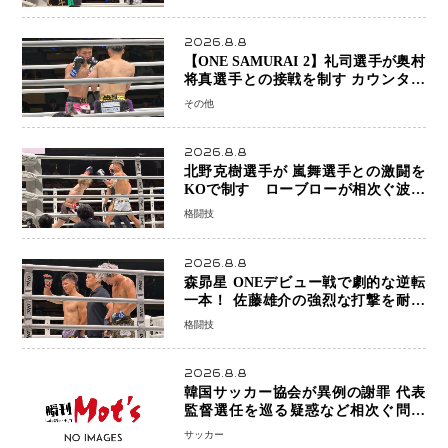
2026.8.8
【ONE SAMURAI 2】礼司選手が奥村
将真選手との接戦を制す カウンター
と正確な打撃で判定勝利
その他
2026.8.8
北野克樹選手が 嵐舞選手との激闘を
KOで制す ローブローが相次ぐ波乱
の展開…涙の勝利「生まれてくる娘の
格闘技
ために750万円を使いたい」
2026.8.8
森昴星 ONEデビュー戦で劇的な逆転
一本！ 佐藤雄介の強烈な打撃を耐え
抜き、リアネイキッドチョークで勝利
格闘技
2026.8.8
韓国サッカー協会が異例の謝罪 代表
監督選任を巡る疑惑など相次ぐ問題
「組織の刷新」誓う
サッカー