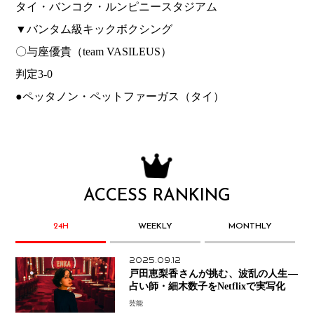
タイ・バンコク・ルンピニースタジアム
▼バンタム級キックボクシング
〇与座優貴（team VASILEUS）
判定3-0
●ペッタノン・ペットファーガス（タイ）
ACCESS RANKING
24H
WEEKLY
MONTHLY
2025.09.12
戸田恵梨香さんが挑む、波乱の人生―
占い師・細木数子をNetflixで実写化
芸能