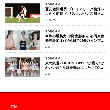
2026.8.6
冨安健洋選手 プレミアリーグ復帰へ
大きく前進 クリスタルパレス加入目
前 メディカルチェックも通過
サッカー
2026.8.6
令和の爆美女 中野恵那さん 初写真集
発売決定 わずか3日で2560万インプレ
ッションを記録した話題の美貌を凝縮
芸能
2026.8.6
東武鉄道×FRUITS ZIPPERが描く“か
わいい旅” 沿線を舞台にした「TOBU
KAWAII PROJECT」が開幕
芸能
芸能