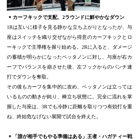
カーフキックで支配、2ラウンドに鮮やかなダウン
1Rは互いに様子を見る静かな立ち上がりとなったが、与
座はスイッチを織り交ぜながら得意のカーフキックとロ
ーキックで主導権を握り始める。2Rに入ると、ダメージ
の蓄積が明らかになったペッタノンに対し、与座が右カ
ーフでバランスを崩させた後、左フックからのパンチ連
打でダウンを奪取。
その後もカーフを集中的に攻め、ペッタノンは立っては
いるものの動きが鈍り、棒立ち状態に。完全に流れを掌
握した与座は、3Rでも冷静に距離を取りつつ有効打を重
ね、終始危なげない展開で試合を終えた。
「誰が相手でもやる準備はある」王者・ハガティー戦