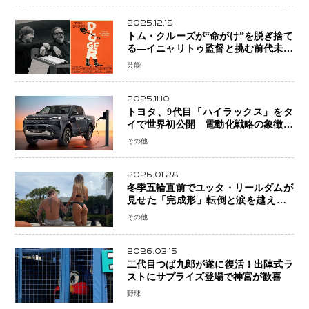
2025.12.19
トム・クルーズが“命がけ”を脱ぎ捨て
る―イニャリトゥ監督と挑む前代未聞
の大惨事コメディ「DIGGER ディガ
芸能
ー」始動
2025.11.10
トヨタ、9代目「ハイラックス」をタ
イで世界初公開 電動化戦略の象徴と
なるBEVモデルを初設定
その他
2026.01.28
冬季五輪直前でユッタ・リールダムが
見せた「完成形」転倒と涙を越えて─
ミラノで金を狙うオランダ女王の現在
その他
地
2026.03.15
二代目つば九郎が遂に復活！出陣式ラ
ストにサプライズ登場で神宮が歓喜
野球