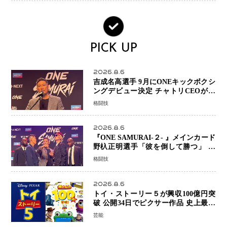
PICK UP
2026.8.6
吉成名高選手 9月にONEキックボクシ
ングデビュー決定 チャトリCEOがサ
プライズ発表 2カ月連続参戦へ
格闘技
2026.8.6
『ONE SAMURAI-２- 』メインカード
野杁正明選手「彼を倒して勝つ」 リ
ウ・メンヤンとの因縁に決着へ 再起
格闘技
を懸けたONEフェザー級トーナメント
初戦
2026.8.6
トイ・ストーリー５が興収100億円突
破 公開34日でピクサー作品 史上最速
日本歴代シリーズ最高更新も目前
芸能