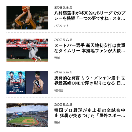
2026.8.6
八村塁選手が将来的なBリーグでのプ
レーを熱望「一つの夢ですね」スター
帰還がリーグ価値を押し上げる可能性
バスケット
2026.8.6
ヌートバー選手 新天地初安打は貴重
なタイムリー 本拠地ファンが大歓声
笑顔で歓喜
野球
2026.8.6
挑発的な発言 リウ・メンヤン選手 世
界最高峰ONEで浮き彫りになる 日本
キックボクシングが直面する“技術
格闘技
戦”の現在地
2026.8.6
韓国プロ野球が史上初の全試合中
止 猛暑が突きつけた「屋外スポーツ
の限界」 日本発のドーム型施設時代
野球
へ