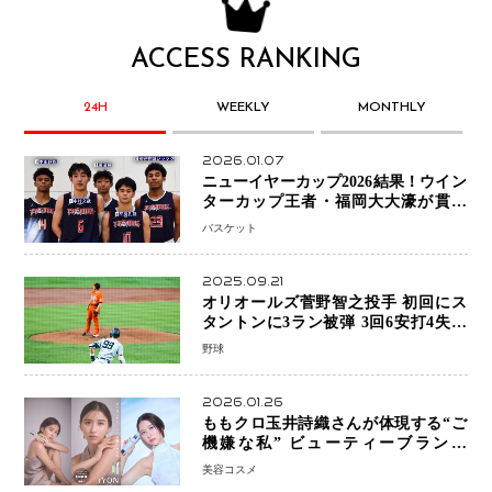
ACCESS RANKING
24H
WEEKLY
MONTHLY
2026.01.07
ニューイヤーカップ2026結果！ウイン
ターカップ王者・福岡大大濠が貫禄
V！ 東山は“背番号継承”で新たな物語
バスケット
を刻む
2025.09.21
オリオールズ菅野智之投手 初回にス
タントンに3ラン被弾 3回6安打4失点
で降板
野球
2026.01.26
ももクロ玉井詩織さんが体現する“ご
機嫌な私” ビューティーブランド
「iYON」が描く新しいスキンケア体
美容コスメ
験