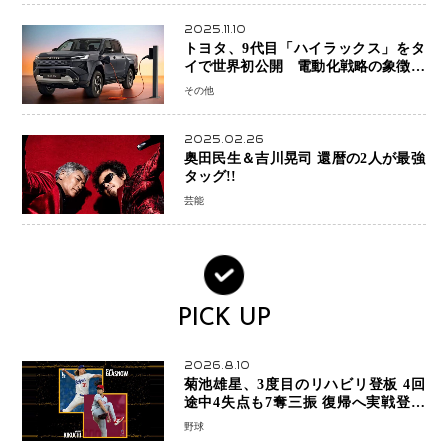
2025.11.10
トヨタ、9代目「ハイラックス」をタ
イで世界初公開 電動化戦略の象徴と
なるBEVモデルを初設定
その他
2025.02.26
奥田民生＆吉川晃司 還暦の2人が最強
タッグ!!
芸能
PICK UP
2026.8.10
菊池雄星、3度目のリハビリ登板 4回
途中4失点も7奪三振 復帰へ実戦登板
を重ねる
野球