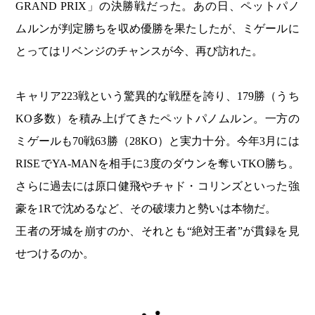
GRAND PRIX」の決勝戦だった。あの日、ペットパノ
ムルンが判定勝ちを収め優勝を果たしたが、ミゲールに
とってはリベンジのチャンスが今、再び訪れた。
キャリア223戦という驚異的な戦歴を誇り、179勝（うち
KO多数）を積み上げてきたペットパノムルン。一方の
ミゲールも70戦63勝（28KO）と実力十分。今年3月には
RISEでYA-MANを相手に3度のダウンを奪いTKO勝ち。
さらに過去には原口健飛やチャド・コリンズといった強
豪を1Rで沈めるなど、その破壊力と勢いは本物だ。
王者の牙城を崩すのか、それとも“絶対王者”が貫録を見
せつけるのか。