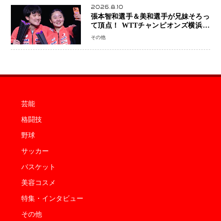
2026.8.10
張本智和選手＆美和選手が兄妹そろっ
て頂点！ WTTチャンピオンズ横浜で
史上初の快挙 2人で約1264万円の優
その他
勝賞金
芸能
格闘技
野球
サッカー
バスケット
美容コスメ
特集・インタビュー
その他