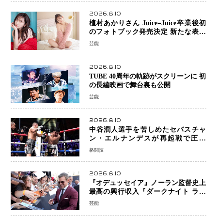
2026.8.10
植村あかりさん Juice=Juice卒業後初
のフォトブック発売決定 新たな表現
者としての“今”を凝縮
芸能
2026.8.10
TUBE 40周年の軌跡がスクリーンに 初
の長編映画で舞台裏も公開
芸能
2026.8.10
中谷潤人選手を苦しめたセバスチャ
ン・エルナンデスが再起戦で圧巻
KO 2回で相手を沈める…次戦は亀田
格闘技
京之介
2026.8.10
『オデュッセイア』ノーラン監督史上
最高の興行収入『ダークナイト ライ
ジング』超え、世界で11億ドル突破
芸能