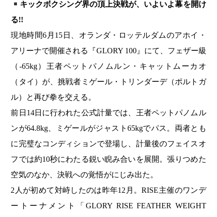
キックボクシング界の頂上決戦が、いよいよ幕を開け
る!!
現地時間6月15日、オランダ・ロッテルダムのアホイ・
アリーナで開催される『GLORY 100』にて、フェザー級
（-65kg）王者ペットパノムルン・キャットムーカオ
（タイ）が、挑戦者ミゲール・トリンダーデ（ポルトガ
ル）と再び拳を交える。
前日14日に行われた公式計量では、王者ペットパノムル
ンが64.8kg、ミゲールがジャスト65kgでパス。両者とも
に完璧なコンディションで登場し、計量後のフェイスオ
フでは約10秒にわたる鋭い睨み合いを展開。張りつめた
空気のなか、決戦への覚悟がにじみ出た。
2人が初めて対峙したのは昨年12月。RISE主催のワンデ
ートーナメント「GLORY RISE FEATHER WEIGHT