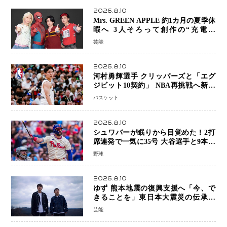
2026.8.10
Mrs. GREEN APPLE 約1カ月の夏季休
暇へ 3人そろって創作の“充電期
間”「自分らしいインプットを」
芸能
2026.8.10
河村勇輝選手 クリッパーズと「エグ
ジビット10契約」 NBA再挑戦へ新た
な一歩、八村塁選手との共闘にも期待
バスケット
2026.8.10
シュワバーが眠りから目覚めた！2打
席連発で一気に35号 大谷選手と9本差
に 本塁打王争いで単独トップ浮上
野球
2026.8.10
ゆず 熊本地震の復興支援へ「今、で
きることを」東日本大震災の伝承歌
「幾重」ライブ音源を配信、収益を全
芸能
額寄付