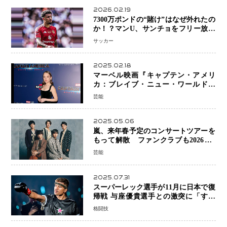
2026.02.19
7300万ポンドの“賭け”はなぜ外れたの
か！？マンU、サンチョをフリー放出
へ・・・補強戦略の転換点に
サッカー
2025.02.18
マーベル映画『キャプテン・アメリ
カ：ブレイブ・ニュー・ワールド』
新ブラック・ウィドウ役のシラ・ハー
芸能
スとは！？
2025.05.06
嵐、来年春予定のコンサートツアーを
もって解散 ファンクラブも2026年5
月末で活動終了
芸能
2025.07.31
スーパーレック選手が11月に日本で復
帰戦 与座優貴選手との激突に「すべ
ての技術を見せたい」
格闘技