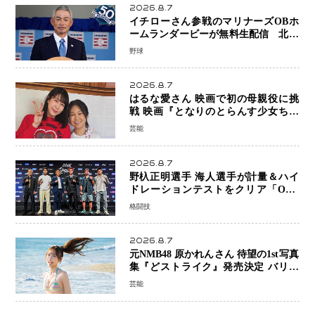
2026.8.7
イチローさん参戦のマリナーズOBホ
ームランダービーが無料生配信 北米
ならではの“魅せる興行”に世界が注目
野球
2026.8.7
はるな愛さん 映画で初の母親役に挑
戦 映画『となりのとらんす少女ちゃ
ん』11月7日公開 未来の自分との対話
芸能
を描く注目作
2026.8.7
野杁正明選手 海人選手が計量＆ハイ
ドレーションテストをクリア「ONE
SAMURAI 2」決戦へ万全の準備整う
格闘技
2026.8.7
元NMB48 原かれんさん 待望の1st写真
集『どストライク』発売決定 バリで
魅せる25歳の新境地
芸能