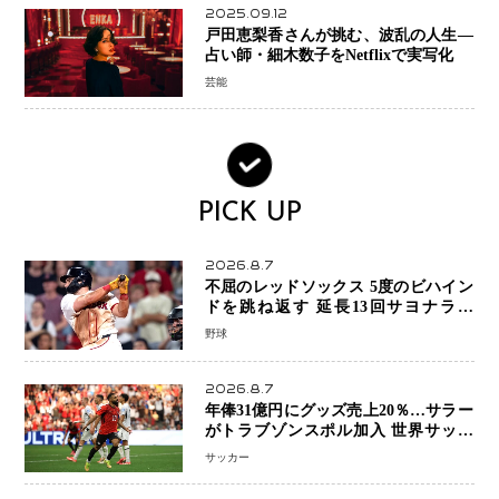
2025.09.12
戸田恵梨香さんが挑む、波乱の人生―
占い師・細木数子をNetflixで実写化
芸能
PICK UP
2026.8.7
不屈のレッドソックス 5度のビハイン
ドを跳ね返す 延長13回サヨナラ勝
ち 吉田正尚選手も2安打1打点で貢献 4
野球
得点以上は驚異の28連勝
2026.8.7
年俸31億円にグッズ売上20％…サラー
がトラブゾンスポル加入 世界サッカ
ーは「五大リーグ一強」から新時代へ
サッカー