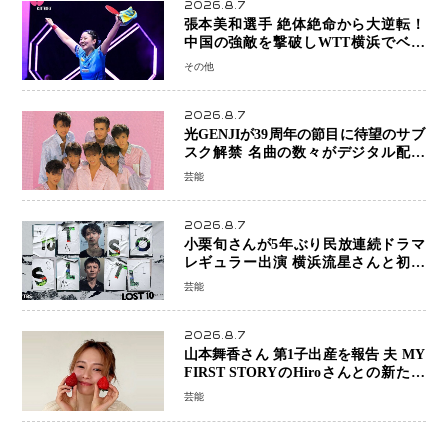
2026.8.7
張本美和選手 絶体絶命から大逆転！
中国の強敵を撃破しWTT横浜でベス
ト8進出
その他
2026.8.7
光GENJIが39周年の節目に待望のサブ
スク解禁 名曲の数々がデジタル配信
へ 40周年へ向け1年間で全作品を順次
芸能
公開
2026.8.7
小栗旬さんが5年ぶり民放連続ドラマ
レギュラー出演 横浜流星さんと初共
演『LOST10』で異色バディ結成
芸能
2026.8.7
山本舞香さん 第1子出産を報告 夫 MY
FIRST STORYのHiroさんとの新たな
家族生活「母子ともに健康」
芸能