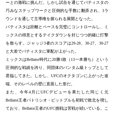
ーとの激戦に挑んだ。しかし試合を通じてバティスタの
巧みなステップワークと圧倒的な手数に翻弄され、3ラ
ウンドを通して主導権を握られる展開となった。
バティスタは距離とペースを完璧にコントロールし、ミ
ックスの得意とするテイクダウンを封じつつ的確に打撃
を散らす。ジャッジ3者のスコアは29-28、30-27、30-27
と大差でバティスタに軍配が上がった。
ミックスはBellator時代に20勝1敗（13一本勝ち）という
圧倒的な戦績を誇り、同団体のバンタム級トップとして
君臨してきた。しかし、UFCのオクタゴンに上がった途
端、そのレベルの壁に直面した形だ。
また、今年4月にUFCデビューを果たした同じく元
Bellator王者パトリシオ・ピットブルも初戦で敗北を喫し
ており、Bellator王者のUFC挑戦は苦戦が続いている。こ