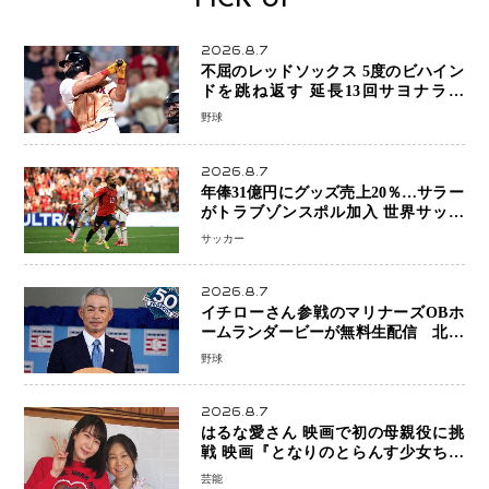
PICK UP
2026.8.7
不屈のレッドソックス 5度のビハイン
ドを跳ね返す 延長13回サヨナラ勝
ち 吉田正尚選手も2安打1打点で貢献 4
野球
得点以上は驚異の28連勝
2026.8.7
年俸31億円にグッズ売上20％…サラー
がトラブゾンスポル加入 世界サッカ
ーは「五大リーグ一強」から新時代へ
サッカー
2026.8.7
イチローさん参戦のマリナーズOBホ
ームランダービーが無料生配信 北米
ならではの“魅せる興行”に世界が注目
野球
2026.8.7
はるな愛さん 映画で初の母親役に挑
戦 映画『となりのとらんす少女ちゃ
ん』11月7日公開 未来の自分との対話
芸能