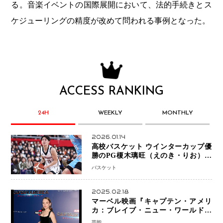
る。音楽イベントの国際展開において、法的手続きとス
ケジューリングの精度が改めて問われる事例となった。
ACCESS RANKING
24H
WEEKLY
MONTHLY
2026.01.14
高校バスケット ウインターカップ優
勝のPG榎木璃旺（えのき・りお）が
プロの現場へ―。
バスケット
2025.02.18
マーベル映画『キャプテン・アメリ
カ：ブレイブ・ニュー・ワールド』
新ブラック・ウィドウ役のシラ・ハー
芸能