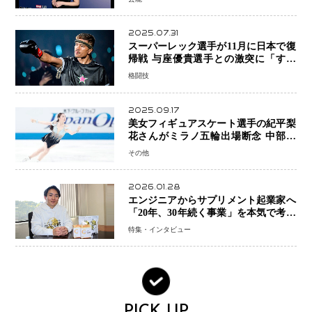
スとは！？
2025.07.31
スーパーレック選手が11月に日本で復
帰戦 与座優貴選手との激突に「すべ
ての技術を見せたい」
格闘技
2025.09.17
美女フィギュアスケート選手の紀平梨
花さんがミラノ五輪出場断念 中部選
手権欠場を発表「安全最優先の判断」
その他
2026.01.28
エンジニアからサプリメント起業家へ
「20年、30年続く事業」を本気で考え
た竹田嶺さんの決断
特集・インタビュー