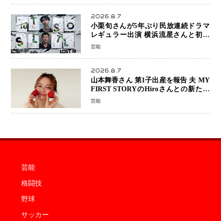
2026.8.7
小栗旬さんが5年ぶり民放連続ドラマ
レギュラー出演 横浜流星さんと初共
演『LOST10』で異色バディ結成
芸能
2026.8.7
山本舞香さん 第1子出産を報告 夫 MY
FIRST STORYのHiroさんとの新たな
家族生活「母子ともに健康」
芸能
芸能
格闘技
野球
サッカー