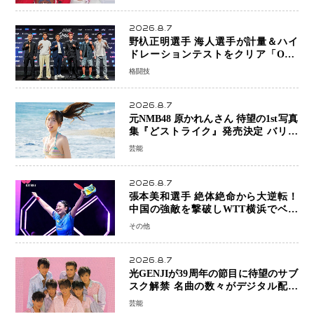
を描く注目作
2026.8.7
野杁正明選手 海人選手が計量＆ハイ
ドレーションテストをクリア「ONE
SAMURAI 2」決戦へ万全の準備整う
格闘技
2026.8.7
元NMB48 原かれんさん 待望の1st写真
集『どストライク』発売決定 バリで
魅せる25歳の新境地
芸能
2026.8.7
張本美和選手 絶体絶命から大逆転！
中国の強敵を撃破しWTT横浜でベス
ト8進出
その他
2026.8.7
光GENJIが39周年の節目に待望のサブ
スク解禁 名曲の数々がデジタル配信
へ 40周年へ向け1年間で全作品を順次
芸能
公開