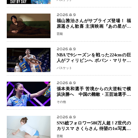
スト 大のバスケ好きとして魅力を発
信
2026.8.9
福山雅治さんがサプライズ登場！ 福
原遥さん歓喜 主演映画『あの星が降
る丘で、君とまた出会いたい。』舞台
芸能
あいさつ
2026.8.9
NBAで9シーズンを戦った224cmの巨
人がフィリピンへ ボバン・マリヤノ
ビッチ ジョーンズカップで新たな挑
バスケット
戦
2026.8.9
張本美和選手 苦境からの大逆転で横
浜決勝へ 中国の難敵・王芸迪選手を
撃破「ここからまた行くぞ」兄・智和
その他
選手との兄妹Vにも期待
2026.8.9
SNS総フォロワー580万人超！Z世代の
カリスマ さくらさん 待望の1st写真集
が11月5日発売決定 沖縄で“今しか残
芸能