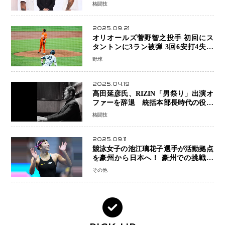
格闘技
2025.09.21
オリオールズ菅野智之投手 初回にス
タントンに3ラン被弾 3回6安打4失点
で降板
野球
2025.04.19
高田延彦氏、RIZIN「男祭り」出演オ
ファーを辞退 統括本部長時代の役目
「すでに終えています」と明言
格闘技
2025.09.11
競泳女子の池江璃花子選手が活動拠点
を豪州から日本へ！ 豪州での挑戦を
糧に、28年ロサンゼルス五輪へ再始動
その他