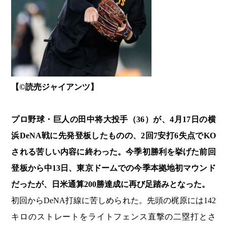
【©︎読売ジャイアンツ】
プロ野球・巨人の田中将大投手（36）が、4月17日の横
浜DeNA戦に先発登板したものの、2回7安打6失点でKO
される苦しい内容に終わった。今季初勝利を挙げた前回
登板から中13日、東京ドームでの今季本拠地初マウンド
だったが、日米通算200勝達成に再び足踏みとなった。
初回からDeNA打線に苦しめられた。先頭の梶原には142
キロのストレートをライトフェンス直撃の二塁打とさ