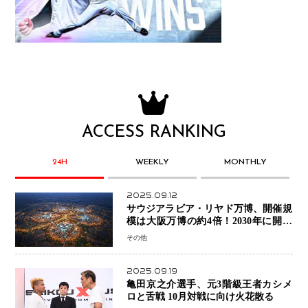
ACCESS RANKING
24H
WEEKLY
MONTHLY
2025.09.12
サウジアラビア・リヤド万博、開催規
模は大阪万博の約4倍！2030年に開幕
予定
その他
2025.09.19
亀田京之介選手、元3階級王者カシメ
ロと舌戦 10月対戦に向け火花散る