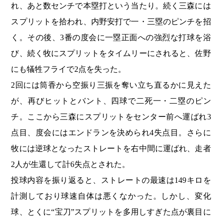
れ、あと数センチで本塁打という当たり。続く三森には
スプリットを拾われ、内野安打で一・三塁のピンチを招
く。その後、3番の度会に一塁正面への強烈な打球を浴
び、続く牧にスプリットをタイムリーにされると、佐野
にも犠牲フライで2点を失った。
2回には筒香から空振り三振を奪い立ち直るかに見えた
が、再びヒットとバント、四球で二死一・二塁のピン
チ。ここから三森にスプリットをセンター前へ運ばれ3
点目、度会にはエンドランを決められ4失点目。さらに
牧には逆球となったストレートを右中間に運ばれ、走者
2人が生還して計6失点とされた。
投球内容を振り返ると、ストレートの最速は149キロを
計測しており球速自体は悪くなかった。しかし、変化
球、とくに“宝刀”スプリットを多用しすぎた点が裏目に