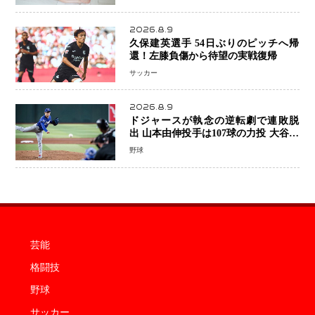
せない姿”を撮影
2026.8.9
久保建英選手 54日ぶりのピッチへ帰
還！左膝負傷から待望の実戦復帰
サッカー
2026.8.9
ドジャースが執念の逆転劇で連敗脱
出 山本由伸投手は107球の力投 大谷翔
平選手が延長10回に勝利を呼び込む一
野球
打！
芸能
格闘技
野球
サッカー