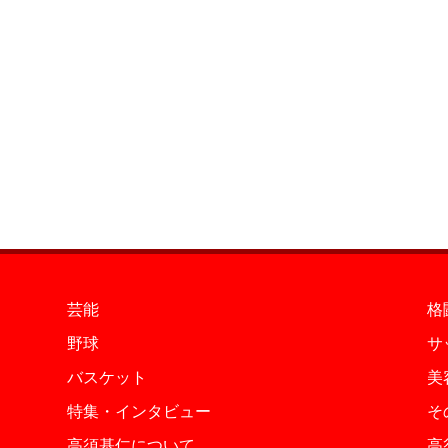
芸能
格
野球
サ
バスケット
美
特集・インタビュー
そ
高須基仁について
高