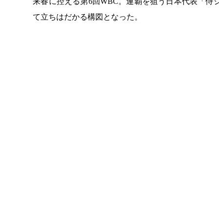
来春に控える第6回WBC。連覇を狙う日本代表「侍
て立ちはだかる構図となった。