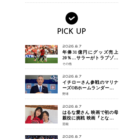
へ・・・補強戦略の転換点
に
PICK UP
2026.8.7
年俸31億円にグッズ売上
20％…サラーがトラブゾン
スポル加入 世界サッカー
その他
は「五大リーグ一強」から
新時代へ
2026.8.7
イチローさん参戦のマリナ
ーズOBホームランダービー
が無料生配信 北米ならで
野球
はの“魅せる興行”に世界が
注目
2026.8.7
はるな愛さん 映画で初の母
親役に挑戦 映画『となりの
とらんす少女ちゃん』11月7
芸能
日公開 未来の自分との対話
を描く注目作
2026.8.7