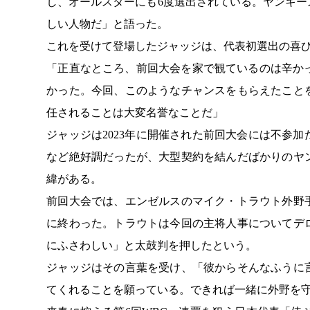
し、オールスターにも6度選出されている。ヤンキ
しい人物だ」と語った。
これを受けて登場したジャッジは、代表初選出の喜
「正直なところ、前回大会を家で観ているのは辛か
かった。今回、このようなチャンスをもらえたこと
任されることは大変名誉なことだ」
ジャッジは2023年に開催された前回大会には不参
など絶好調だったが、大型契約を結んだばかりのヤ
緯がある。
前回大会では、エンゼルスのマイク・トラウト外野
に終わった。トラウトは今回の主将人事についてデ
にふさわしい」と太鼓判を押したという。
ジャッジはその言葉を受け、「彼からそんなふうに
てくれることを願っている。できれば一緒に外野を