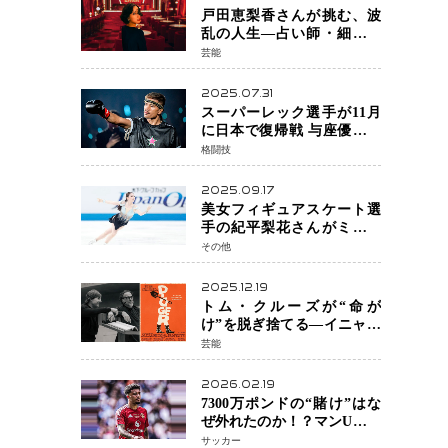
戸田恵梨香さんが挑む、波
乱の人生―占い師・細木数
子をNetflixで実写化
芸能
2025.07.31
スーパーレック選手が11月
に日本で復帰戦 与座優貴選
手との激突に「すべての技
格闘技
術を見せたい」
2025.09.17
美女フィギュアスケート選
手の紀平梨花さんがミラノ
五輪出場断念 中部選手権欠
その他
場を発表「安全最優先の判
断」
2025.12.19
トム・クルーズが“命が
け”を脱ぎ捨てる―イニャリ
トゥ監督と挑む前代未聞の
芸能
大惨事コメディ「DIGGER
ディガー」始動
2026.02.19
7300万ポンドの“賭け”はな
ぜ外れたのか！？マンU、サ
ンチョをフリー放出
サッカー