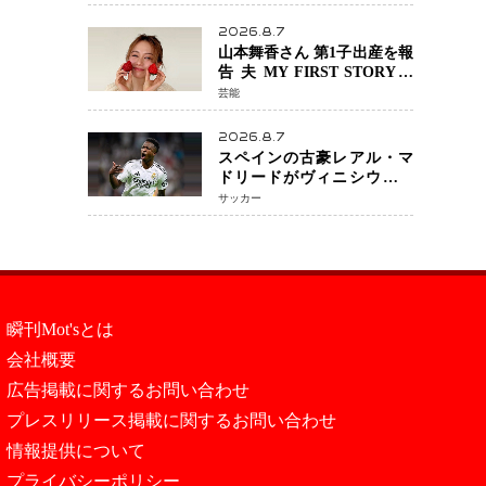
『LOST10』で異色バディ結
成
2026.8.7
山本舞香さん 第1子出産を報
告 夫 MY FIRST STORYの
Hiroさんとの新たな家族生
芸能
活「母子ともに健康」
2026.8.7
スペインの古豪レアル・マ
ドリードがヴィニシウス選
手との契約を2032年まで延
サッカー
長 長期交渉が決着 年俸は約
43億円と現地報道
瞬刊Mot'sとは
会社概要
広告掲載に関するお問い合わせ
プレスリリース掲載に関するお問い合わせ
情報提供について
プライバシーポリシー