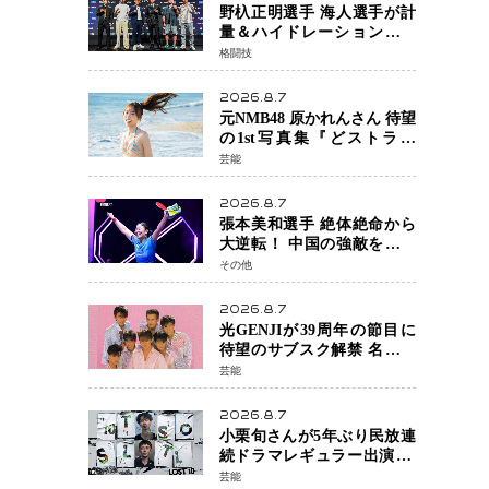
野杁正明選手 海人選手が計
量＆ハイドレーションテス
トをクリア「ONE
格闘技
SAMURAI 2」決戦へ万全の
準備整う
2026.8.7
元NMB48 原かれんさん 待望
の1st写真集『どストライ
ク』発売決定 バリで魅せる
芸能
25歳の新境地
2026.8.7
張本美和選手 絶体絶命から
大逆転！ 中国の強敵を撃破
しWTT横浜でベスト8進出
その他
2026.8.7
光GENJIが39周年の節目に
待望のサブスク解禁 名曲の
数々がデジタル配信へ 40周
芸能
年へ向け1年間で全作品を順
次公開
2026.8.7
小栗旬さんが5年ぶり民放連
続ドラマレギュラー出演 横
浜流星さんと初共演
芸能