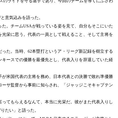
ースのライトを守る選手であり、今回のチームを導くにふさわ
びと意気込みを語った。
った。チームUSAが戦っている姿を見て、自分もそこにいた
を光栄に思う。代表の一員として戦えること、そして主将を
加だった。当時、62本塁打というア・リーグ新記録を樹立する
ンキースでの優勝を最優先とし、代表入りを辞退していた経
手が米国代表の主将を務め、日本代表との決勝で敗れ準優勝
ローサ監督から事前に知らされ、「ジャッジこそキャプテン
言ってもらえるなんて、本当に光栄だ。彼がまた代表入りし
守りたい」と語った。