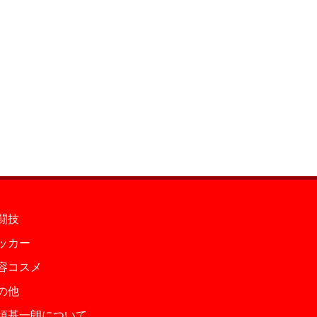
闘技
ッカー
容コスメ
の他
須基一朗について