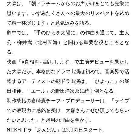
大森は、「朝ドラチームからのお声がけをとても光栄に
思います。いずみたくさんへの最大のリスペクトを込め
て精一杯演じます」と意気込みを語る。
劇中では、「手のひらを太陽に」の作曲を通じて、主人
公・柳井嵩（北村匠海）と関わる重要な役どころとな
る。
映画「#真相をお話しします」で主演デビューを果たし
た大森だが、本格的なドラマ出演は初めて。音楽界で活
躍するアーティストの朝ドラ出演は、「ひよっこ」の峯
田和伸、「エール」の野田洋次郎に続く例となる。
制作統括の倉崎憲チーフ・プロデューサーは、「ライブ
での表現力に感銘を受け、大森さんにぜひ演じてもらい
たいと思った」と起用の理由を明かす。
NHK朝ドラ「あんぱん」は3月31日スタート。