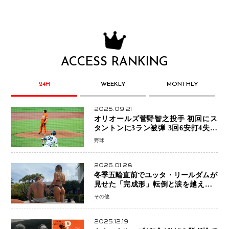
ACCESS RANKING
24H
WEEKLY
MONTHLY
2025.09.21
オリオールズ菅野智之投手 初回にス
タントンに3ラン被弾 3回6安打4失点
で降板
野球
2026.01.28
冬季五輪直前でユッタ・リールダムが
見せた「完成形」転倒と涙を越えて─
ミラノで金を狙うオランダ女王の現在
その他
地
2025.12.19