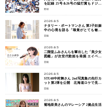
を記録 25号＆26号の猛打賞もドジャ
ースは今季ワーストの6連敗
野球
2026.8.5
ナタリー・ポートマンさん 第3子妊娠
中の心境を語る「嗅覚がとても敏感
に」マタニティフォトも公開
芸能
2026.8.5
二階堂ふみさんらを輩出した「美少女
図鑑」が次世代歌姫を発掘 エイベッ
クスと「美少女歌祭2026」開催決定
芸能
福岡審査を初導入で全国規模へ
2026.8.5
STU48中村舞さん 2nd写真集の先行カ
ット第2弾を公開 北海道ロケで見せ
た“大人の魅力”と新たな挑戦
芸能
2026.8.5
菊地亜美さんのマレーシア 2拠点生活