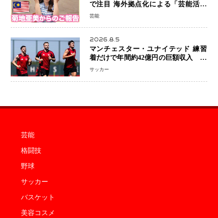
で注目 海外拠点化による「芸能活動
と税務」の関係とは
芸能
2026.8.5
マンチェスター・ユナイテッド 練習
着だけで年間約42億円の巨額収入 世
界最高額級スポンサー契約が示すサッ
サッカー
カーの圧倒的な価値
芸能
格闘技
野球
サッカー
バスケット
美容コスメ