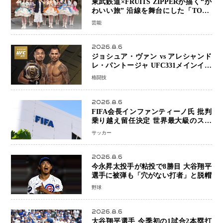
東武鉄道×FRUITS ZIPPERが描く“か
わいい旅” 沿線を舞台にした「TOBU
KAWAII PROJECT」が開幕
芸能
2026.8.6
ジョシュア・ヴァン vs アレシャンド
レ・パントージャ UFC331メインイベ
ントで再戦決定 「完全決着」に世界
格闘技
中のファンが熱狂 マネル・ケイプの
王座挑戦は再び遠のく
2026.8.6
FIFA会長インファンティーノ氏 批判
乗り越え留任決定 世界最大級のスポ
ーツ組織を支える「権威」は揺るがず
サッカー
・・・謝罪と改革姿勢
2026.8.6
今永昇太投手が粘投で8勝目 大谷翔平
選手に被弾も「穴がない打者」と脱帽
野球
2026.8.6
大谷翔平選手 今季初の1試合2本塁打