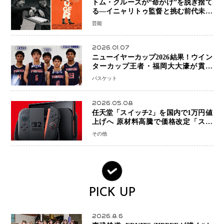
トム・クルーズが“命がけ”を脱ぎ捨て
る―イニャリトゥ監督と挑む前代未聞
の大惨事コメディ「DIGGER ディガ
芸能
ー」始動
2026.01.07
ニューイヤーカップ2026結果！ウイン
ターカップ王者・福岡大大濠が貫禄
V！ 東山は“背番号継承”で新たな物語
バスケット
を刻む
2026.05.08
任天堂「スイッチ2」を国内で1万円値
上げへ 原材料高騰で価格改定「スイ
ッチオンライン」も引き上げ
その他
PICK UP
2026.8.6