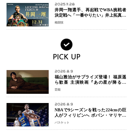
2025.11.28
井岡一翔選手、再起戦でWBA挑戦者
決定戦へ「一番やりたい」井上拓真選
手との戦いも視野に
格闘技
PICK UP
2026.8.9
福山雅治がサプライズ登場！ 福原遥
ら歓喜 主演映画『あの星が降る丘
で、君とまた出会いたい。』舞台あい
芸能
さつで大歓声
2026.8.9
NBAで9シーズンを戦った224cmの巨
人がフィリピンへ ボバン・マリヤノ
ビッチ ジョーンズカップで新たな挑
バスケット
戦