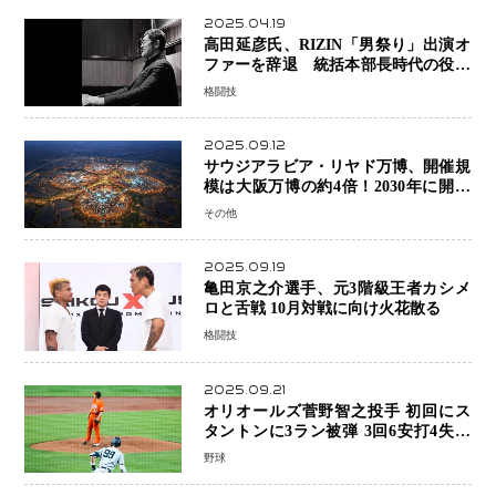
2025.04.19
高田延彦氏、RIZIN「男祭り」出演オ
ファーを辞退 統括本部長時代の役目
「すでに終えています」と明言
格闘技
2025.09.12
サウジアラビア・リヤド万博、開催規
模は大阪万博の約4倍！2030年に開幕
予定
その他
2025.09.19
亀田京之介選手、元3階級王者カシメ
ロと舌戦 10月対戦に向け火花散る
格闘技
2025.09.21
オリオールズ菅野智之投手 初回にス
タントンに3ラン被弾 3回6安打4失点
で降板
野球