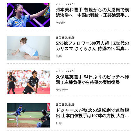
2026.8.9
張本美和選手 苦境からの大逆転で横
浜決勝へ 中国の難敵・王芸迪選手を
撃破「ここからまた行くぞ」兄・智和
その他
選手との兄妹Vにも期待
2026.8.9
SNS総フォロワー580万人超！Z世代の
カリスマ さくらさん 待望の1st写真集
が11月5日発売決定 沖縄で“今しか残
芸能
せない姿”を撮影
2026.8.9
久保建英選手 54日ぶりのピッチへ帰
還！左膝負傷から待望の実戦復帰
サッカー
2026.8.9
ドジャースが執念の逆転劇で連敗脱
出 山本由伸投手は107球の力投 大谷翔
平選手が延長10回に勝利を呼び込む一
野球
打！