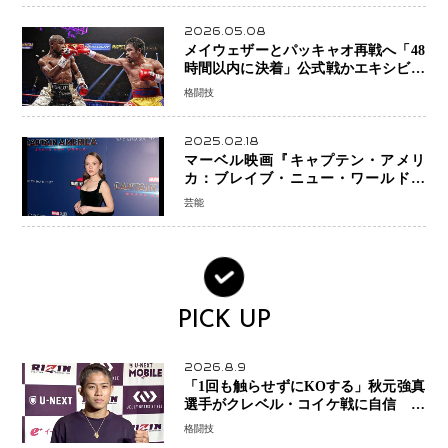
2026.05.08
メイウェザーとパッキャオ再戦へ「48
時間以内に決着」公式戦かエキシビシ
ョンか混迷続く
格闘技
2025.02.18
マーベル映画『キャプテン・アメリ
カ：ブレイブ・ニュー・ワールド』
新ブラック・ウィドウ役のシラ・ハー
芸能
スとは！？
PICK UP
2026.8.9
「1回も触らせずにKOする」秋元強真
選手がクレベル・コイケ戦に自信 青
木真也と2カ月の寝技対策「引き込ま
格闘技
れても大丈夫」