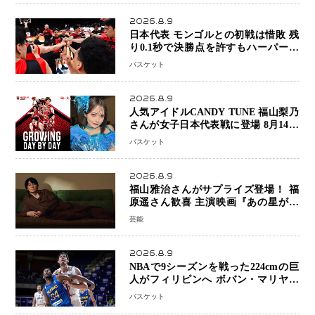
2026.8.9
日本代表 モンゴルとの初戦は惜敗 残
り0.1秒で決勝点を許すもハーパージ
ュニア15得点 カーク18得点と存在感
バスケット
2026.8.9
人気アイドルCANDY TUNE 福山梨乃
さんが女子日本代表戦に登場 8月14日
「三井不動産カップ」でスペシャルゲ
バスケット
スト 大のバスケ好きとして魅力を発
信
2026.8.9
福山雅治さんがサプライズ登場！ 福
原遥さん歓喜 主演映画『あの星が降
る丘で、君とまた出会いたい。』舞台
芸能
あいさつ
2026.8.9
NBAで9シーズンを戦った224cmの巨
人がフィリピンへ ボバン・マリヤノ
ビッチ ジョーンズカップで新たな挑
バスケット
戦