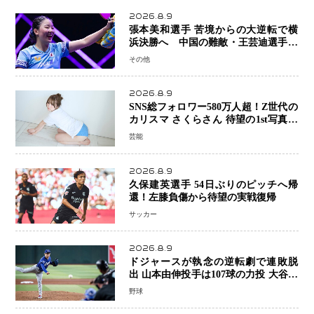
2026.8.9
張本美和選手 苦境からの大逆転で横
浜決勝へ 中国の難敵・王芸迪選手を
撃破「ここからまた行くぞ」兄・智和
その他
選手との兄妹Vにも期待
2026.8.9
SNS総フォロワー580万人超！Z世代の
カリスマ さくらさん 待望の1st写真集
が11月5日発売決定 沖縄で“今しか残
芸能
せない姿”を撮影
2026.8.9
久保建英選手 54日ぶりのピッチへ帰
還！左膝負傷から待望の実戦復帰
サッカー
2026.8.9
ドジャースが執念の逆転劇で連敗脱
出 山本由伸投手は107球の力投 大谷翔
平選手が延長10回に勝利を呼び込む一
野球
打！