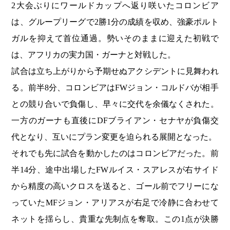
2大会ぶりにワールドカップへ返り咲いたコロンビア
は、グループリーグで2勝1分の成績を収め、強豪ポルト
ガルを抑えて首位通過。勢いそのままに迎えた初戦で
は、アフリカの実力国・ガーナと対戦した。
試合は立ち上がりから予期せぬアクシデントに見舞われ
る。前半8分、コロンビアはFWジョン・コルドバが相手
との競り合いで負傷し、早々に交代を余儀なくされた。
一方のガーナも直後にDFブライアン・セナヤが負傷交
代となり、互いにプラン変更を迫られる展開となった。
それでも先に試合を動かしたのはコロンビアだった。前
半14分、途中出場したFWルイス・スアレスが右サイド
から精度の高いクロスを送ると、ゴール前でフリーにな
っていたMFジョン・アリアスが右足で冷静に合わせて
ネットを揺らし、貴重な先制点を奪取。この1点が決勝