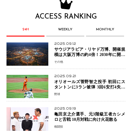
ACCESS RANKING
24H
WEEKLY
MONTHLY
2025.09.12
サウジアラビア・リヤド万博、開催規
模は大阪万博の約4倍！2030年に開幕
予定
その他
2025.09.21
オリオールズ菅野智之投手 初回にス
タントンに3ラン被弾 3回6安打4失点
で降板
野球
2025.09.19
亀田京之介選手、元3階級王者カシメ
ロと舌戦 10月対戦に向け火花散る
格闘技