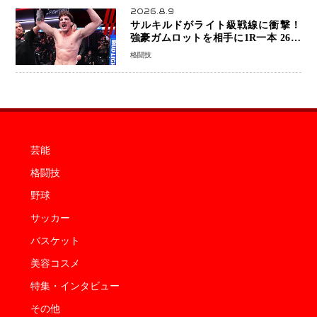
2026.8.9
サルキルドがライト級戦線に衝撃！
強豪ガムロットを相手に1R一本 26歳
の豪州の新星が「トップ戦線」へ名乗
格闘技
り
芸能
格闘技
野球
サッカー
バスケット
美容コスメ
特集・インタビュー
その他