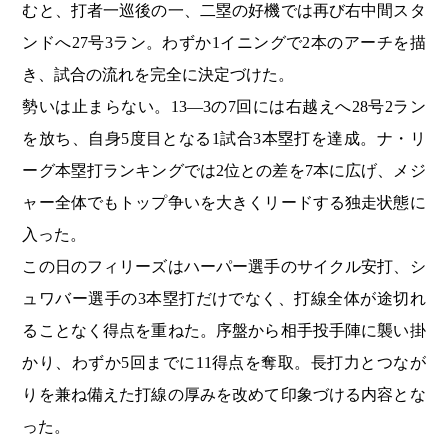
むと、打者一巡後の一、二塁の好機では再び右中間スタ
ンドへ27号3ラン。わずか1イニングで2本のアーチを描
き、試合の流れを完全に決定づけた。
勢いは止まらない。13―3の7回には右越えへ28号2ラン
を放ち、自身5度目となる1試合3本塁打を達成。ナ・リ
ーグ本塁打ランキングでは2位との差を7本に広げ、メジ
ャー全体でもトップ争いを大きくリードする独走状態に
入った。
この日のフィリーズはハーパー選手のサイクル安打、シ
ュワバー選手の3本塁打だけでなく、打線全体が途切れ
ることなく得点を重ねた。序盤から相手投手陣に襲い掛
かり、わずか5回までに11得点を奪取。長打力とつなが
りを兼ね備えた打線の厚みを改めて印象づける内容とな
った。