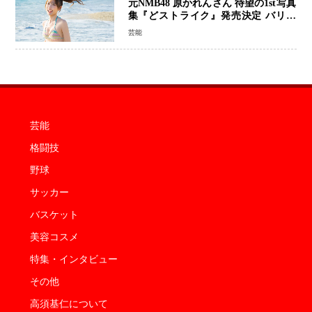
元NMB48 原かれんさん 待望の1st写真
集『どストライク』発売決定 バリで
魅せる25歳の新境地
芸能
芸能
格闘技
野球
サッカー
バスケット
美容コスメ
特集・インタビュー
その他
高須基仁について