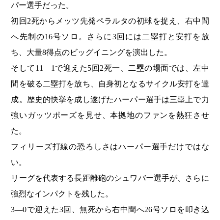
パー選手だった。
初回2死からメッツ先発ペラルタの初球を捉え、右中間
へ先制の16号ソロ。さらに3回には二塁打と安打を放
ち、大量8得点のビッグイニングを演出した。
そして11―1で迎えた5回2死一、二塁の場面では、左中
間を破る二塁打を放ち、自身初となるサイクル安打を達
成。歴史的快挙を成し遂げたハーパー選手は三塁上で力
強いガッツポーズを見せ、本拠地のファンを熱狂させ
た。
フィリーズ打線の恐ろしさはハーパー選手だけではな
い。
リーグを代表する長距離砲のシュワバー選手が、さらに
強烈なインパクトを残した。
3―0で迎えた3回、無死から右中間へ26号ソロを叩き込