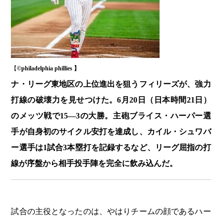
【
©️philadelphia phillies 】
ナ・リーグ東地区の上位進出を狙うフィリーズが、強力
打線の破壊力を見せつけた。6月20日（日本時間21日）
のメッツ戦で15―3の大勝。主砲ブライス・ハーパー選
手が自身初のサイクル安打を達成し、カイル・シュワバ
ー選手は1試合3本塁打を記録するなど、リーグ屈指の打
線が序盤から相手投手陣を完全に飲み込んだ。
試合の主役となったのは、やはりチームの顔であるハー