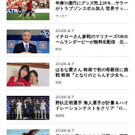
年俸31億円にグッズ売上20％…サラー
がトラブゾンスポル加入 世界サッカ
ーは「五大リーグ一強」から新時代へ
サッカー
2026.8.7
イチローさん参戦のマリナーズOBホ
ームランダービーが無料生配信 北米
ならではの“魅せる興行”に世界が注目
野球
2026.8.7
はるな愛さん 映画で初の母親役に挑
戦 映画『となりのとらんす少女ちゃ
ん』11月7日公開 未来の自分との対話
芸能
を描く注目作
2026.8.7
野杁正明選手 海人選手が計量＆ハイ
ドレーションテストをクリア「ONE
SAMURAI 2」決戦へ万全の準備整う
格闘技
2026.8.7