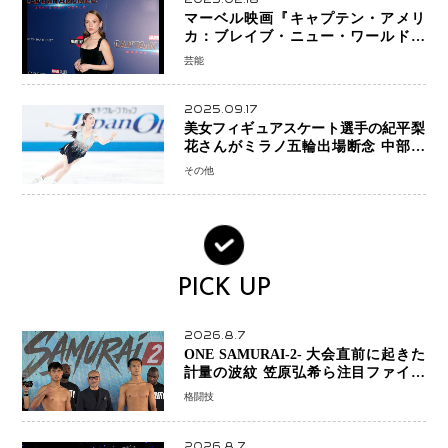
マーベル映画『キャプテン・アメリ
カ：ブレイブ・ニュー・ワールド』
新ブラック・ウィドウ役のシラ・ハー
芸能
スとは！？
2025.09.17
美女フィギュアスケート選手の紀平梨
花さんがミラノ五輪出場断念 中部選
手権欠場を発表「安全最優先の判断」
その他
PICK UP
2026.8.7
ONE SAMURAI-2- 大会直前に起きた
計量の波紋 笠原弘希ら注目ファイタ
ーは契約体重で決戦へ、山本歩夢と平
格闘技
山諒選手戦は中止に
2026.8.7