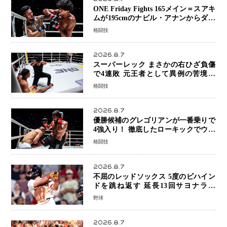
ONE Friday Fights 165メイン＝スアキ
ムが195cmのナビル・アナンからダウ
ン奪取！猛反撃を耐え抜き判定勝利、
格闘技
8連勝を達成
2026.8.7
スーパーレック まさかの右ひざ負傷
で4連敗 元王者として異例の苦境…
「アクシデント」でも消えない危険信
格闘技
号
2026.8.7
優勝候補のグレゴリアンが一番乗りで
4強入り！ 徹底したローキックでウス
ビャンを攻略、判定勝利
格闘技
2026.8.7
不屈のレッドソックス 5度のビハイン
ドを跳ね返す 延長13回サヨナラ勝
ち 吉田正尚選手も2安打1打点で貢献 4
野球
得点以上は驚異の28連勝
2026.8.7