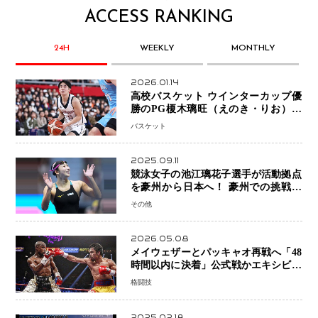
ACCESS RANKING
24H
WEEKLY
MONTHLY
2026.01.14
高校バスケット ウインターカップ優
勝のPG榎木璃旺（えのき・りお）が
プロの現場へ―。
バスケット
2025.09.11
競泳女子の池江璃花子選手が活動拠点
を豪州から日本へ！ 豪州での挑戦を
糧に、28年ロサンゼルス五輪へ再始動
その他
2026.05.08
メイウェザーとパッキャオ再戦へ「48
時間以内に決着」公式戦かエキシビシ
ョンか混迷続く
格闘技
2025.02.18