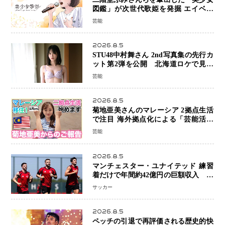
図鑑」が次世代歌姫を発掘 エイベッ
クスと「美少女歌祭2026」開催決定
芸能
福岡審査を初導入で全国規模へ
2026.8.5
STU48中村舞さん 2nd写真集の先行カ
ット第2弾を公開 北海道ロケで見せ
た“大人の魅力”と新たな挑戦
芸能
2026.8.5
菊地亜美さんのマレーシア 2拠点生活
で注目 海外拠点化による「芸能活動
と税務」の関係とは
芸能
2026.8.5
マンチェスター・ユナイテッド 練習
着だけで年間約42億円の巨額収入 世
界最高額級スポンサー契約が示すサッ
サッカー
カーの圧倒的な価値
2026.8.5
ペッチの引退で再評価される歴史的快