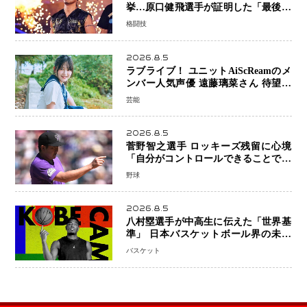
挙…原口健飛選手が証明した「最後に
勝ち切る力」
格闘技
2026.8.5
ラブライブ！ ユニットAiScReamのメ
ンバー人気声優 遠藤璃菜さん 待望の
1st写真集が10月6日発売決定！ 沖縄ロ
芸能
ケで魅せる等身大の姿から大人びた表
情まで収録
2026.8.5
菅野智之選手 ロッキーズ残留に心境
「自分がコントロールできることでは
ない」 トレード報道にも冷静な姿勢
野球
2026.8.5
八村塁選手が中高生に伝えた「世界基
準」 日本バスケットボール界の未来
を変える“練習の質”という哲学
バスケット