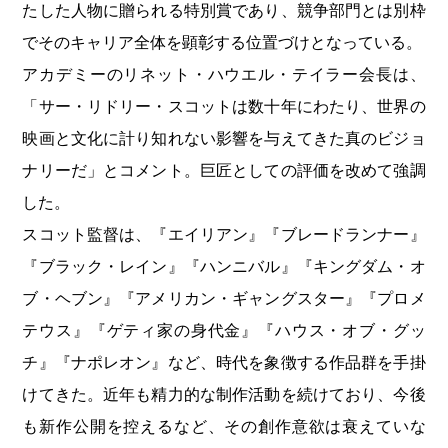
たした人物に贈られる特別賞であり、競争部門とは別枠
でそのキャリア全体を顕彰する位置づけとなっている。
アカデミーのリネット・ハウエル・テイラー会長は、
「サー・リドリー・スコットは数十年にわたり、世界の
映画と文化に計り知れない影響を与えてきた真のビジョ
ナリーだ」とコメント。巨匠としての評価を改めて強調
した。
スコット監督は、『エイリアン』『ブレードランナー』
『ブラック・レイン』『ハンニバル』『キングダム・オ
ブ・ヘブン』『アメリカン・ギャングスター』『プロメ
テウス』『ゲティ家の身代金』『ハウス・オブ・グッ
チ』『ナポレオン』など、時代を象徴する作品群を手掛
けてきた。近年も精力的な制作活動を続けており、今後
も新作公開を控えるなど、その創作意欲は衰えていな