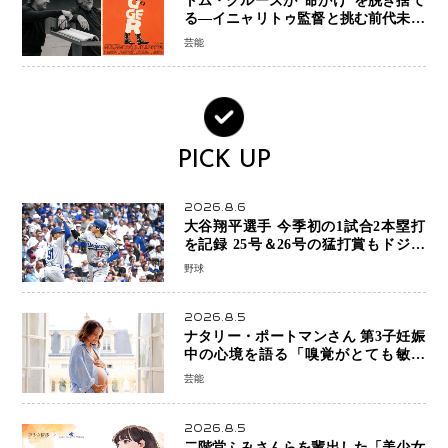
トム・クルーズが“命がけ”を脱ぎ捨て
る―イニャリトゥ監督と挑む前代未聞
の大惨事コメディ「DIGGER ディガ
芸能
ー」始動
PICK UP
2026.8.6
大谷翔平選手 今季初の1試合2本塁打
を記録 25号＆26号の猛打賞もドジャ
ースは今季ワーストの6連敗
野球
2026.8.5
ナタリー・ポートマンさん 第3子妊娠
中の心境を語る「嗅覚がとても敏感
に」マタニティフォトも公開
芸能
2026.8.5
二階堂ふみさんらを輩出した「美少女