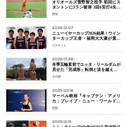
オリオールズ菅野智之投手 初回にス
タントンに3ラン被弾 3回6安打4失点
で降板
野球
2026.01.07
ニューイヤーカップ2026結果！ウイン
ターカップ王者・福岡大大濠が貫禄
V！ 東山は“背番号継承”で新たな物語
バスケット
を刻む
2026.01.28
冬季五輪直前でユッタ・リールダムが
見せた「完成形」転倒と涙を越えて─
ミラノで金を狙うオランダ女王の現在
その他
地
2025.02.18
マーベル映画『キャプテン・アメリ
カ：ブレイブ・ニュー・ワールド』
新ブラック・ウィドウ役のシラ・ハー
芸能
スとは！？
2025.12.19