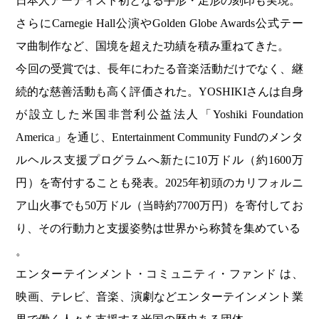
日本人アーティスト初となる手形・足形の刻印も実現。
さらにCarnegie Hall公演やGolden Globe Awards公式テー
マ曲制作など、国境を超えた功績を積み重ねてきた。
今回の受賞では、長年にわたる音楽活動だけでなく、継
続的な慈善活動も高く評価された。YOSHIKIさんは自身
が設立した米国非営利公益法人「Yoshiki Foundation
America」を通じ、Entertainment Community Fundのメンタ
ルヘルス支援プログラムへ新たに10万ドル（約1600万
円）を寄付することも発表。2025年初頭のカリフォルニ
ア山火事でも50万ドル（当時約7700万円）を寄付してお
り、その行動力と支援姿勢は世界から称賛を集めている
。
エンターテインメント・コミュニティ・ファンド は、
映画、テレビ、音楽、演劇などエンターテインメント業