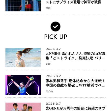
ストにサプライズ登場で神宮が歓喜
野球
PICK UP
2026.8.7
元NMB48 原かれんさん 待望の1st写真
集『どストライク』発売決定 バリで
魅せる25歳の新境地
芸能
2026.8.7
張本美和選手 絶体絶命から大逆転！
中国の強敵を撃破しWTT横浜でベス
ト8進出
その他
2026.8.7
光GENJIが39周年の節目に待望のサブ