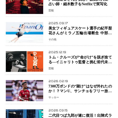
占い師・細木数子をNetflixで実写化
芸能
2025.09.17
美女フィギュアスケート選手の紀平梨
花さんがミラノ五輪出場断念 中部選
手権欠場を発表「安全最優先の判断」
その他
2025.12.19
トム・クルーズが“命がけ”を脱ぎ捨て
る―イニャリトゥ監督と挑む前代未聞
の大惨事コメディ「DIGGER ディガ
芸能
ー」始動
2026.02.19
7300万ポンドの“賭け”はなぜ外れたの
か！？マンU、サンチョをフリー放出
へ・・・補強戦略の転換点に
サッカー
2026.03.15
二代目つば九郎が遂に復活！出陣式ラ