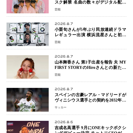
スク解禁 名曲の数々がデジタル配信
へ 40周年へ向け1年間で全作品を順次
芸能
公開
2026.8.7
小栗旬さんが5年ぶり民放連続ドラマ
レギュラー出演 横浜流星さんと初共
演『LOST10』で異色バディ結成
芸能
2026.8.7
山本舞香さん 第1子出産を報告 夫 MY
FIRST STORYのHiroさんとの新たな
家族生活「母子ともに健康」
芸能
2026.8.7
スペインの古豪レアル・マドリードが
ヴィニシウス選手との契約を2032年ま
で延長 長期交渉が決着 年俸は約43億
サッカー
円と現地報道
2026.8.6
吉成名高選手 9月にONEキックボクシ