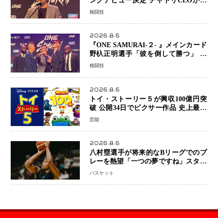
ングデビュー決定 チャトリCEOがサ
プライズ発表 2カ月連続参戦へ
格闘技
2026.8.6
『ONE SAMURAI-２- 』メインカード
野杁正明選手「彼を倒して勝つ」 リ
ウ・メンヤンとの因縁に決着へ 再起
格闘技
を懸けたONEフェザー級トーナメント
初戦
2026.8.6
トイ・ストーリー５が興収100億円突
破 公開34日でピクサー作品 史上最速
日本歴代シリーズ最高更新も目前
芸能
2026.8.6
八村塁選手が将来的なBリーグでのプ
レーを熱望「一つの夢ですね」スター
帰還がリーグ価値を押し上げる可能性
バスケット