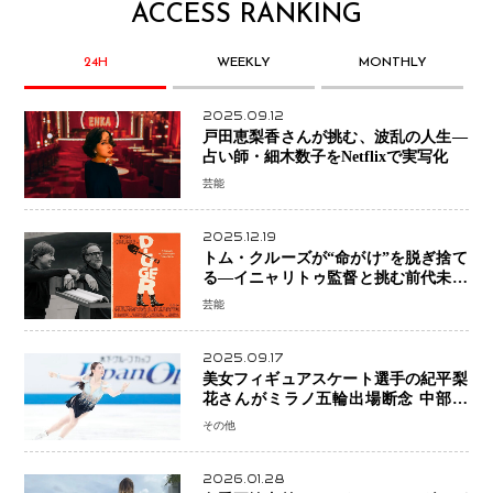
ACCESS RANKING
24H
WEEKLY
MONTHLY
2025.09.12
戸田恵梨香さんが挑む、波乱の人生―
占い師・細木数子をNetflixで実写化
芸能
2025.12.19
トム・クルーズが“命がけ”を脱ぎ捨て
る―イニャリトゥ監督と挑む前代未聞
の大惨事コメディ「DIGGER ディガ
芸能
ー」始動
2025.09.17
美女フィギュアスケート選手の紀平梨
花さんがミラノ五輪出場断念 中部選
手権欠場を発表「安全最優先の判断」
その他
2026.01.28