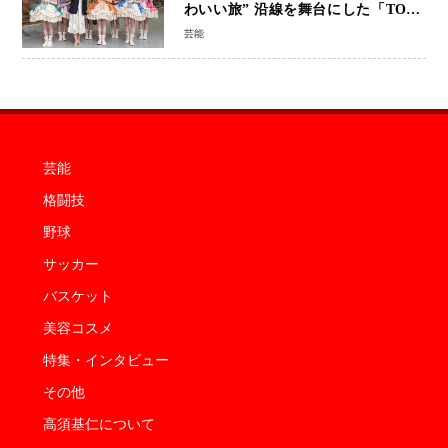
わいい旅” 沿線を舞台にした「TOBU
KAWAII PROJECT」が開幕
芸能
芸能
格闘技
野球
サッカー
バスケット
美容コスメ
特集・インタビュー
その他
高須基仁について