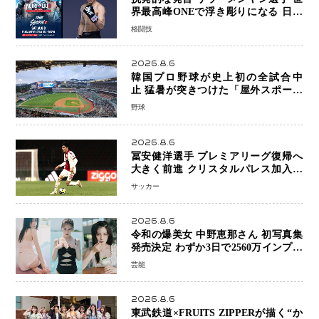
界最高峰ONEで浮き彫りになる 日本
キックボクシングが直面する“技術
格闘技
戦”の現在地
2026.8.6
韓国プロ野球が史上初の全試合中
止 猛暑が突きつけた「屋外スポーツ
の限界」 日本発のドーム型施設時代
野球
へ
2026.8.6
冨安健洋選手 プレミアリーグ復帰へ
大きく前進 クリスタルパレス加入目
前 メディカルチェックも通過
サッカー
2026.8.6
令和の爆美女 中野恵那さん 初写真集
発売決定 わずか3日で2560万インプレ
ッションを記録した話題の美貌を凝縮
芸能
2026.8.6
東武鉄道×FRUITS ZIPPERが描く“か