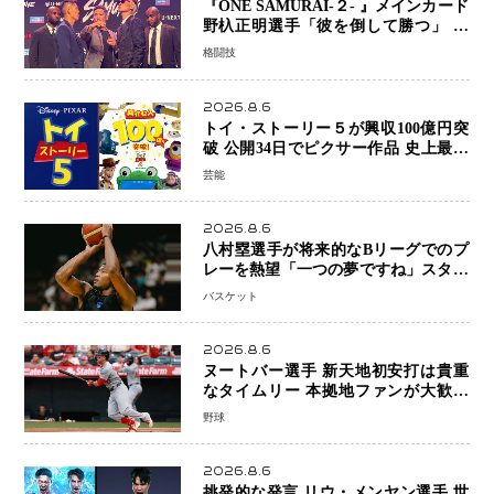
『ONE SAMURAI-２- 』メインカード
野杁正明選手「彼を倒して勝つ」 リ
ウ・メンヤンとの因縁に決着へ 再起
格闘技
を懸けたONEフェザー級トーナメント
初戦
2026.8.6
トイ・ストーリー５が興収100億円突
破 公開34日でピクサー作品 史上最速
日本歴代シリーズ最高更新も目前
芸能
2026.8.6
八村塁選手が将来的なBリーグでのプ
レーを熱望「一つの夢ですね」スター
帰還がリーグ価値を押し上げる可能性
バスケット
2026.8.6
ヌートバー選手 新天地初安打は貴重
なタイムリー 本拠地ファンが大歓声
笑顔で歓喜
野球
2026.8.6
挑発的な発言 リウ・メンヤン選手 世