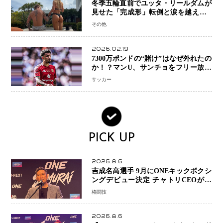
冬季五輪直前でユッタ・リールダムが
見せた「完成形」転倒と涙を越えて─
ミラノで金を狙うオランダ女王の現在
その他
地
2026.02.19
7300万ポンドの“賭け”はなぜ外れたの
か！？マンU、サンチョをフリー放出
へ・・・補強戦略の転換点に
サッカー
PICK UP
2026.8.6
吉成名高選手 9月にONEキックボクシ
ングデビュー決定 チャトリCEOがサ
プライズ発表 2カ月連続参戦へ
格闘技
2026.8.6