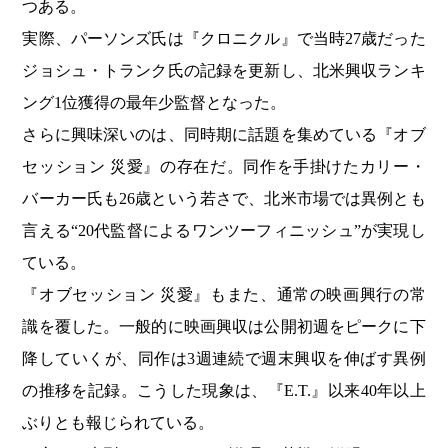
つある。
実際、パーソンズ氏は『クロニクル』で当時27歳だった
ジョシュ・トランク氏の記録を更新し、北米興収ランキ
ング1位獲得の最年少監督となった。
さらに興味深いのは、同時期に話題を集めている『オブ
セッション 災愛』の存在だ。同作を手掛けたカリー・
バーカー氏も26歳という若さで、北米市場では異例とも
言える“20代監督によるワンツーフィニッシュ”が実現し
ている。
『オブセッション 災愛』もまた、通常の映画興行の常
識を覆した。一般的に映画興収は公開初週をピークに下
降していくが、同作は3週連続で週末興収を伸ばす異例
の推移を記録。こうした現象は、『E.T.』以来40年以上
ぶりとも報じられている。