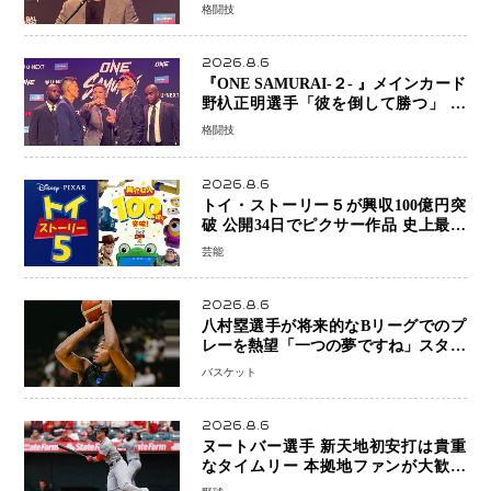
プライズ発表 2カ月連続参戦へ
格闘技
2026.8.6
『ONE SAMURAI-２- 』メインカード
野杁正明選手「彼を倒して勝つ」 リ
ウ・メンヤンとの因縁に決着へ 再起
格闘技
を懸けたONEフェザー級トーナメント
初戦
2026.8.6
トイ・ストーリー５が興収100億円突
破 公開34日でピクサー作品 史上最速
日本歴代シリーズ最高更新も目前
芸能
2026.8.6
八村塁選手が将来的なBリーグでのプ
レーを熱望「一つの夢ですね」スター
帰還がリーグ価値を押し上げる可能性
バスケット
2026.8.6
ヌートバー選手 新天地初安打は貴重
なタイムリー 本拠地ファンが大歓声
笑顔で歓喜