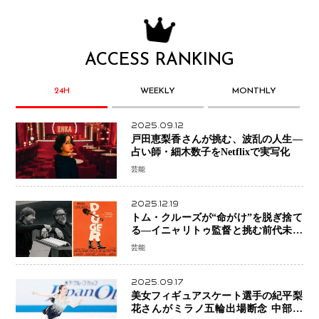
ACCESS RANKING
24H
WEEKLY
MONTHLY
2025.09.12
戸田恵梨香さんが挑む、波乱の人生―
占い師・細木数子をNetflixで実写化
芸能
2025.12.19
トム・クルーズが“命がけ”を脱ぎ捨て
る―イニャリトゥ監督と挑む前代未聞
の大惨事コメディ「DIGGER ディガ
芸能
ー」始動
2025.09.17
美女フィギュアスケート選手の紀平梨
花さんがミラノ五輪出場断念 中部選