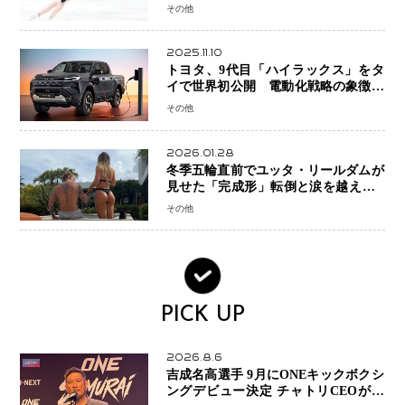
手権欠場を発表「安全最優先の判断」
その他
2025.11.10
トヨタ、9代目「ハイラックス」をタ
イで世界初公開 電動化戦略の象徴と
なるBEVモデルを初設定
その他
2026.01.28
冬季五輪直前でユッタ・リールダムが
見せた「完成形」転倒と涙を越えて─
ミラノで金を狙うオランダ女王の現在
その他
地
PICK UP
2026.8.6
吉成名高選手 9月にONEキックボクシ
ングデビュー決定 チャトリCEOがサ