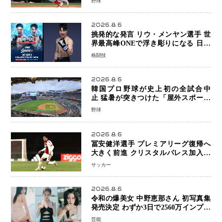
野球
2026.8.6
挑発的な発言 リウ・メンヤン選手 世
界最高峰ONEで浮き彫りになる 日本
キックボクシングが直面する“技術
格闘技
戦”の現在地
2026.8.6
韓国プロ野球が史上初の全試合中
止 猛暑が突きつけた「屋外スポーツ
の限界」 日本発のドーム型施設時代
野球
へ
2026.8.6
冨安健洋選手 プレミアリーグ復帰へ
大きく前進 クリスタルパレス加入目
前 メディカルチェックも通過
サッカー
2026.8.6
令和の爆美女 中野恵那さん 初写真集
発売決定 わずか3日で2560万インプレ
ッションを記録した話題の美貌を凝縮
芸能