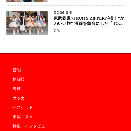
2026.8.6
東武鉄道×FRUITS ZIPPERが描く“か
わいい旅” 沿線を舞台にした「TOBU
KAWAII PROJECT」が開幕
芸能
芸能
格闘技
野球
サッカー
バスケット
美容コスメ
特集・インタビュー