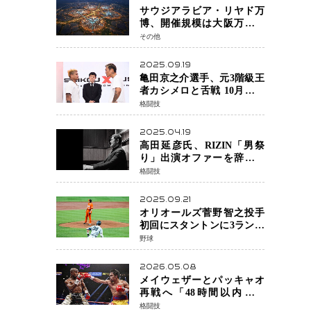
サウジアラビア・リヤド万
博、開催規模は大阪万博の
約4倍！2030年に開幕予定
その他
2025.09.19
亀田京之介選手、元3階級王
者カシメロと舌戦 10月対戦
に向け火花散る
格闘技
2025.04.19
高田延彦氏、RIZIN「男祭
り」出演オファーを辞退
統括本部長時代の役目「す
格闘技
でに終えています」と明言
2025.09.21
オリオールズ菅野智之投手
初回にスタントンに3ラン被
弾 3回6安打4失点で降板
野球
2026.05.08
メイウェザーとパッキャオ
再戦へ「48時間以内に決
着」公式戦かエキシビショ
格闘技