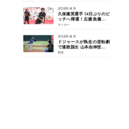
月5日発売決定 沖縄で“今し
か残せない姿”を撮影
2026.8.9
久保建英選手 54日ぶりのピ
ッチへ帰還！左膝負傷から
待望の実戦復帰
サッカー
2026.8.9
ドジャースが執念の逆転劇
で連敗脱出 山本由伸投手は
107球の力投 大谷翔平選手が
野球
延長10回に勝利を呼び込む
一打！