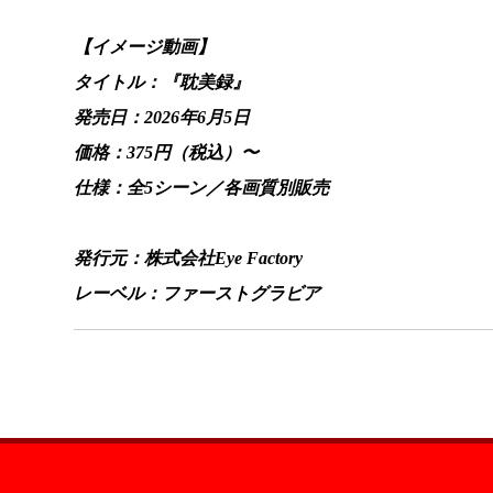
【イメージ動画】
タイトル：『耽美録』
発売日：2026年6月5日
価格：375円（税込）〜
仕様：全5シーン／各画質別販売
発行元：株式会社Eye Factory
レーベル：ファーストグラビア