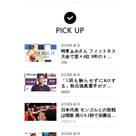
ンか混迷続く
PICK UP
2026.8.9
時東ぁみさん フィットネス
大会で堂々4位 8年のトレー
ニングが生んだ健康美「4位
芸能
になってホッとしていま
す」
2026.8.9
「1回も触らせずにKOす
る」秋元強真選手がクレベ
ル・コイケ戦に自信 青木
格闘技
真也と2カ月の寝技対策「引
き込まれても大丈夫」
2026.8.9
日本代表 モンゴルとの初戦
は惜敗 残り0.1秒で決勝点を
許すもハーパージュニア15
バスケット
得点 カーク18得点と存在感
2026.8.9