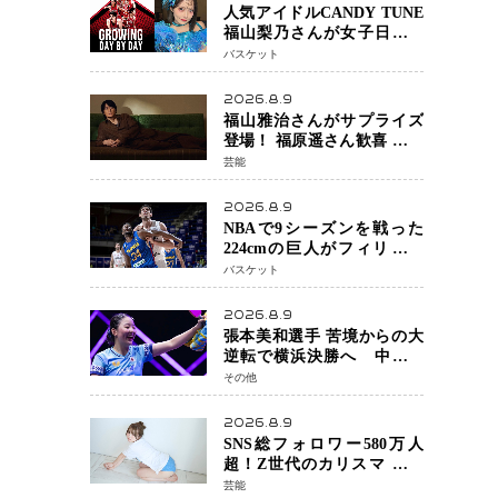
人気アイドルCANDY TUNE
福山梨乃さんが女子日本代
表戦に登場 8月14日「三井不
バスケット
動産カップ」でスペシャル
ゲスト 大のバスケ好きと
2026.8.9
して魅力を発信
福山雅治さんがサプライズ
登場！ 福原遥さん歓喜 主演
映画『あの星が降る丘で、
芸能
君とまた出会いたい。』舞
台あいさつ
2026.8.9
NBAで9シーズンを戦った
224cmの巨人がフィリピン
へ ボバン・マリヤノビッチ
バスケット
ジョーンズカップで新たな
挑戦
2026.8.9
張本美和選手 苦境からの大
逆転で横浜決勝へ 中国の
難敵・王芸迪選手を撃破
その他
「ここからまた行くぞ」
兄・智和選手との兄妹Vにも
2026.8.9
期待
SNS総フォロワー580万人
超！Z世代のカリスマ さく
らさん 待望の1st写真集が11
芸能