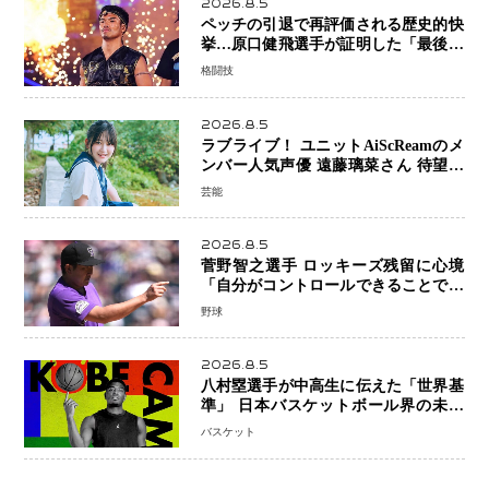
2026.8.5
ペッチの引退で再評価される歴史的快
挙…原口健飛選手が証明した「最後に
勝ち切る力」
格闘技
2026.8.5
ラブライブ！ ユニットAiScReamのメ
ンバー人気声優 遠藤璃菜さん 待望の
1st写真集が10月6日発売決定！ 沖縄ロ
芸能
ケで魅せる等身大の姿から大人びた表
情まで収録
2026.8.5
菅野智之選手 ロッキーズ残留に心境
「自分がコントロールできることでは
ない」 トレード報道にも冷静な姿勢
野球
2026.8.5
八村塁選手が中高生に伝えた「世界基
準」 日本バスケットボール界の未来
を変える“練習の質”という哲学
バスケット