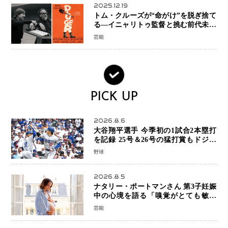
2025.12.19
トム・クルーズが“命がけ”を脱ぎ捨て
る―イニャリトゥ監督と挑む前代未聞
の大惨事コメディ「DIGGER ディガ
芸能
ー」始動
PICK UP
2026.8.6
大谷翔平選手 今季初の1試合2本塁打
を記録 25号＆26号の猛打賞もドジャ
ースは今季ワーストの6連敗
野球
2026.8.5
ナタリー・ポートマンさん 第3子妊娠
中の心境を語る「嗅覚がとても敏感
に」マタニティフォトも公開
芸能