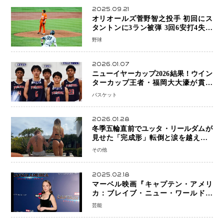
2025.09.21
オリオールズ菅野智之投手 初回にス
タントンに3ラン被弾 3回6安打4失点
で降板
野球
2026.01.07
ニューイヤーカップ2026結果！ウイン
ターカップ王者・福岡大大濠が貫禄
V！ 東山は“背番号継承”で新たな物語
バスケット
を刻む
2026.01.28
冬季五輪直前でユッタ・リールダムが
見せた「完成形」転倒と涙を越えて─
ミラノで金を狙うオランダ女王の現在
その他
地
2025.02.18
マーベル映画『キャプテン・アメリ
カ：ブレイブ・ニュー・ワールド』
新ブラック・ウィドウ役のシラ・ハー
芸能
スとは！？