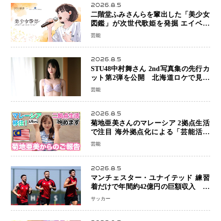
2026.8.5
二階堂ふみさんらを輩出した「美少女
図鑑」が次世代歌姫を発掘 エイベッ
クスと「美少女歌祭2026」開催決定
芸能
福岡審査を初導入で全国規模へ
2026.8.5
STU48中村舞さん 2nd写真集の先行カ
ット第2弾を公開 北海道ロケで見せ
た“大人の魅力”と新たな挑戦
芸能
2026.8.5
菊地亜美さんのマレーシア 2拠点生活
で注目 海外拠点化による「芸能活動
と税務」の関係とは
芸能
2026.8.5
マンチェスター・ユナイテッド 練習
着だけで年間約42億円の巨額収入 世
界最高額級スポンサー契約が示すサッ
サッカー
カーの圧倒的な価値