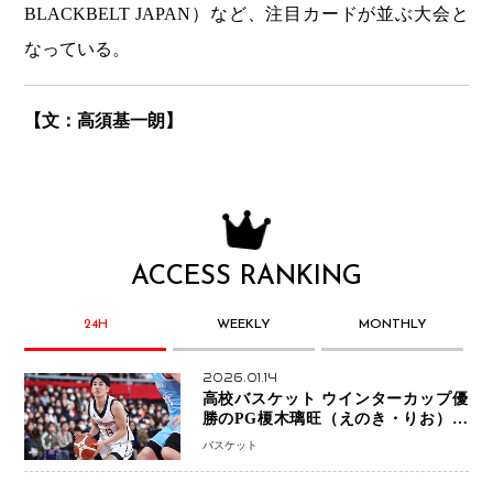
BLACKBELT JAPAN）など、注目カードが並ぶ大会と
なっている。
【文：高須基一朗】
ACCESS RANKING
24H
WEEKLY
MONTHLY
2026.01.14
高校バスケット ウインターカップ優
勝のPG榎木璃旺（えのき・りお）が
プロの現場へ―。
バスケット