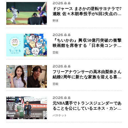
2026.8.8
ドジャース まさかの逆転サヨナラで7
連敗 佐々木朗希投手が6回2失点の力
投も勝利届かず、大谷翔平は好機で悔
野球
しい併殺打
2026.8.8
『ちいかわ』興収50億円突破の衝撃
映画館を席巻する「日本発コンテン
ツ」の強さ スパイダーマン、モアナ
芸能
ら世界級作品と並ぶ存在感
2026.8.8
フリーアナウンサーの高木由梨奈さん
結婚2周年に新たな家族を迎える喜び
を報告 夫・岸田タツヤさんと連名
芸能
「夫婦ともに幸せに感じています」
2026.8.8
元NBA選手でトランスジェンダーであ
ることを公にしているエネス・カンタ
ーがWNBAドラフト参戦を表明「参加
バスケット
資格を満たしている」異例の挑戦、そ
の背景に女子スポーツを巡る議論