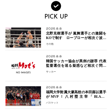
PICK UP
2026.8.8
北野克樹選手が 嵐舞選手との激闘を
KOで制す ローブローが相次ぐ波乱
の展開…涙の勝利「生まれてくる娘の
その他
ために750万円を使いたい」
2026.8.8
韓国サッカー協会が異例の謝罪 代表
監督選任を巡る疑惑など相次ぐ問題
「組織の刷新」誓う
サッカー
2026.8.8
福岡大学附属大濠高校の本田蕗以選手
がMVP！八村塁主宰「BLACK
SAMURAI SUMMIT 2026」で存在
バスケット
感 NBAへの夢へ大きな一歩「自信に
なった」