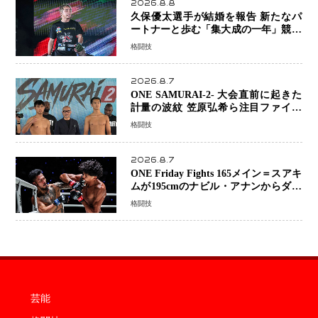
2026.8.8
久保優太選手が結婚を報告 新たなパ
ートナーと歩む「集大成の一年」競技
生活を支える存在に感謝
格闘技
2026.8.7
ONE SAMURAI-2- 大会直前に起きた
計量の波紋 笠原弘希ら注目ファイタ
ーは契約体重で決戦へ、山本歩夢と平
格闘技
山諒選手戦は中止に
2026.8.7
ONE Friday Fights 165メイン＝スアキ
ムが195cmのナビル・アナンからダウ
ン奪取！猛反撃を耐え抜き判定勝利、
格闘技
8連勝を達成
芸能