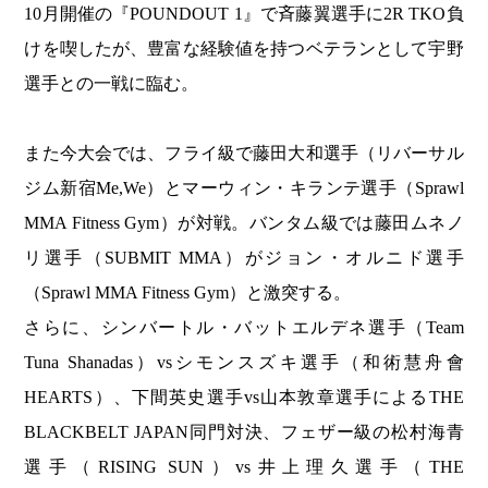
10月開催の『POUNDOUT 1』で斉藤翼選手に2R TKO負
けを喫したが、豊富な経験値を持つベテランとして宇野
選手との一戦に臨む。
また今大会では、フライ級で藤田大和選手（リバーサル
ジム新宿Me,We）とマーウィン・キランテ選手（Sprawl
MMA Fitness Gym）が対戦。バンタム級では藤田ムネノ
リ選手（SUBMIT MMA）がジョン・オルニド選手
（Sprawl MMA Fitness Gym）と激突する。
さらに、シンバートル・バットエルデネ選手（Team
Tuna Shanadas）vsシモンスズキ選手（和術慧舟會
HEARTS）、下間英史選手vs山本敦章選手によるTHE
BLACKBELT JAPAN同門対決、フェザー級の松村海青
選手（RISING SUN）vs井上理久選手（THE