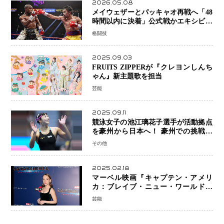
2026.05.08
メイウェザーとパッキャオ再戦へ「48
時間以内に決着」公式戦かエキシビシ
ョンか混迷続く
格闘技
2025.09.03
FRUITS ZIPPERが『クレヨンしんち
ゃん』新主題歌を担当
芸能
2025.09.11
競泳女子の池江璃花子選手が活動拠点
を豪州から日本へ！ 豪州での挑戦を
糧に、28年ロサンゼルス五輪へ再始動
その他
2025.02.18
マーベル映画『キャプテン・アメリ
カ：ブレイブ・ニュー・ワールド』
新ブラック・ウィドウ役のシラ・ハー
芸能
スとは！？