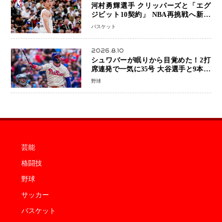
河村勇輝選手 クリッパーズと「エグ
ジビット10契約」 NBA再挑戦へ新た
な一歩、八村塁選手との共闘にも期待
バスケット
2026.8.10
シュワバーが眠りから目覚めた！2打
席連発で一気に35号 大谷選手と9本差
に 本塁打王争いで単独トップ浮上
野球
芸能
格闘技
野球
サッカー
バスケット