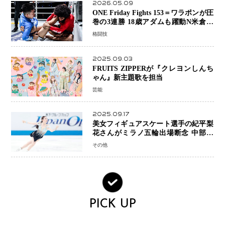
2026.05.09
ONE Friday Fights 153＝ワラポンが圧
巻の3連勝 18歳アダムも躍動N米倉大
貴選手は悲願のONE初勝利
格闘技
2025.09.03
FRUITS ZIPPERが『クレヨンしんち
ゃん』新主題歌を担当
芸能
2025.09.17
美女フィギュアスケート選手の紀平梨
花さんがミラノ五輪出場断念 中部選
手権欠場を発表「安全最優先の判断」
その他
PICK UP