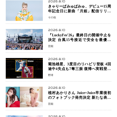
2026.8.10
きゃりーぱみゅぱみゅ、デビュー15周
年記念日に新曲「月姫」配信リリー
ス 自身初の主催フェス「PAMYU
その他
FES」も開催
2026.8.10
『LuckyFes’26』最終日の開催中止を
決定 台風15号接近で安全を最優先
「苦渋の判断」
芸能
2026.8.10
菊池雄星、3度目のリハビリ登板 4回
途中4失点も7奪三振 復帰へ実戦登板
を重ねる
野球
2026.8.10
植村あかりさん Juice=Juice卒業後初
のフォトブック発売決定 新たな表現
者としての“今”を凝縮
芸能
2026.8.10