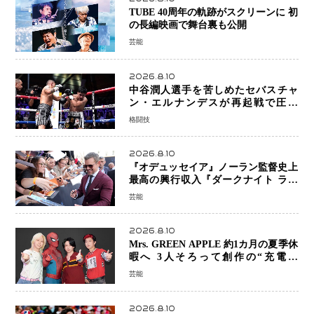
TUBE 40周年の軌跡がスクリーンに 初
の長編映画で舞台裏も公開
芸能
2026.8.10
中谷潤人選手を苦しめたセバスチャ
ン・エルナンデスが再起戦で圧巻
KO 2回で相手を沈める…次戦は亀田
格闘技
京之介
2026.8.10
『オデュッセイア』ノーラン監督史上
最高の興行収入『ダークナイト ライ
ジング』超え、世界で11億ドル突破
芸能
2026.8.10
Mrs. GREEN APPLE 約1カ月の夏季休
暇へ 3人そろって創作の“充電期
間”「自分らしいインプットを」
芸能
2026.8.10