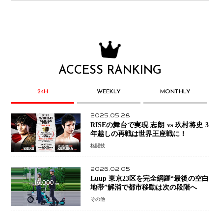
ACCESS RANKING
24H
WEEKLY
MONTHLY
2025.05.28
RISEの舞台で実現 志朗 vs 玖村将史 3
年越しの再戦は世界王座戦に！
格闘技
2026.02.05
Luup 東京23区を完全網羅“最後の空白
地帯”解消で都市移動は次の段階へ
その他