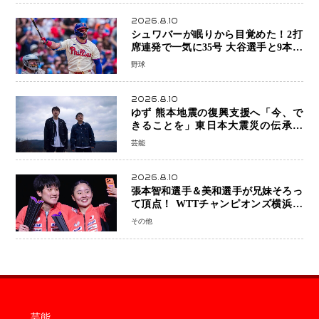
2026.8.10
シュワバーが眠りから目覚めた！2打
席連発で一気に35号 大谷選手と9本差
に 本塁打王争いで単独トップ浮上
野球
2026.8.10
ゆず 熊本地震の復興支援へ「今、で
きることを」東日本大震災の伝承歌
「幾重」ライブ音源を配信、収益を全
芸能
額寄付
2026.8.10
張本智和選手＆美和選手が兄妹そろっ
て頂点！ WTTチャンピオンズ横浜で
史上初の快挙 2人で約1264万円の優
その他
勝賞金
芸能