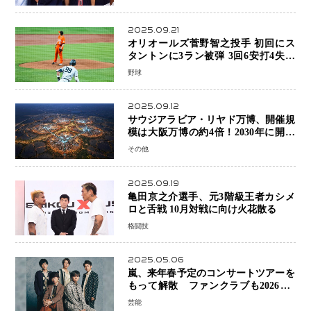
を刻む
2025.09.21
オリオールズ菅野智之投手 初回にス
タントンに3ラン被弾 3回6安打4失点
で降板
野球
2025.09.12
サウジアラビア・リヤド万博、開催規
模は大阪万博の約4倍！2030年に開幕
予定
その他
2025.09.19
亀田京之介選手、元3階級王者カシメ
ロと舌戦 10月対戦に向け火花散る
格闘技
2025.05.06
嵐、来年春予定のコンサートツアーを
もって解散 ファンクラブも2026年5
月末で活動終了
芸能