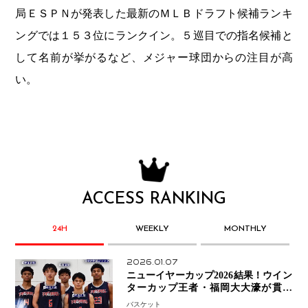
局ＥＳＰＮが発表した最新のＭＬＢドラフト候補ランキ
ングでは１５３位にランクイン。５巡目での指名候補と
して名前が挙がるなど、メジャー球団からの注目が高
い。
ACCESS RANKING
24H
WEEKLY
MONTHLY
2026.01.07
ニューイヤーカップ2026結果！ウイン
ターカップ王者・福岡大大濠が貫禄
V！ 東山は“背番号継承”で新たな物語
バスケット