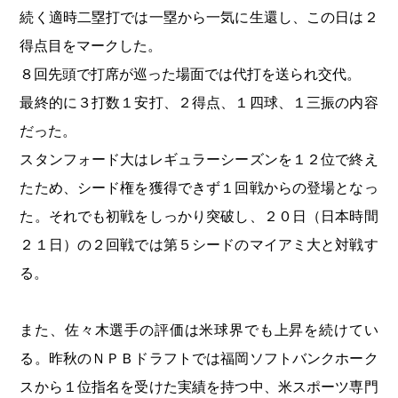
続く適時二塁打では一塁から一気に生還し、この日は２
得点目をマークした。
８回先頭で打席が巡った場面では代打を送られ交代。
最終的に３打数１安打、２得点、１四球、１三振の内容
だった。
スタンフォード大はレギュラーシーズンを１２位で終え
たため、シード権を獲得できず１回戦からの登場となっ
た。それでも初戦をしっかり突破し、２０日（日本時間
２１日）の２回戦では第５シードのマイアミ大と対戦す
る。
また、佐々木選手の評価は米球界でも上昇を続けてい
る。昨秋のＮＰＢドラフトでは福岡ソフトバンクホーク
スから１位指名を受けた実績を持つ中、米スポーツ専門