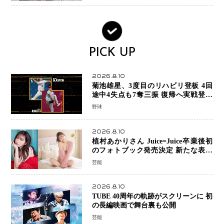
PICK UP
2026.8.10
菊池雄星、3度目のリハビリ登板 4回
途中4失点も7奪三振 復帰へ実戦登板
を重ねる
野球
2026.8.10
植村あかりさん Juice=Juice卒業後初
のフォトブック発売決定 新たな表現
者としての“今”を凝縮
芸能
2026.8.10
TUBE 40周年の軌跡がスクリーンに 初
の長編映画で舞台裏も公開
芸能