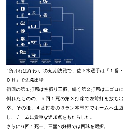
“負ければ終わり”の短期決戦で、佐々木選手は「１番・
ＤＨ」で先発出場。
初回の第１打席は空振り三振、続く第２打席は二ゴロに
倒れたものの、５回１死の第３打席で左前打を放ち出
塁。その後、４番打者の３ラン本塁打でホームへ生還
し、チームに貴重な追加点をもたらした。
さらに６回１死一、三塁の好機では四球を選択。