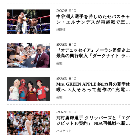
2026.8.10
中谷潤人選手を苦しめたセバスチャ
ン・エルナンデスが再起戦で圧巻
KO 2回で相手を沈める…次戦は亀田
格闘技
京之介
2026.8.10
『オデュッセイア』ノーラン監督史上
最高の興行収入『ダークナイト ライ
ジング』超え、世界で11億ドル突破
芸能
2026.8.10
Mrs. GREEN APPLE 約1カ月の夏季休
暇へ 3人そろって創作の“充電期
間”「自分らしいインプットを」
芸能
2026.8.10
河村勇輝選手 クリッパーズと「エグ
ジビット10契約」 NBA再挑戦へ新た
な一歩、八村塁選手との共闘にも期待
バスケット