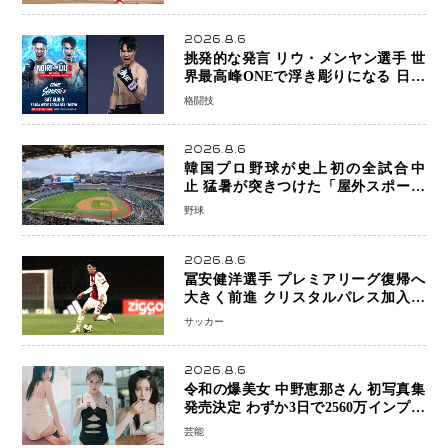
2026.8.6
挑発的な発言 リウ・メンヤン選手 世
界最高峰ONEで浮き彫りになる 日本
キックボクシングが直面する“技術
格闘技
戦”の現在地
2026.8.6
韓国プロ野球が史上初の全試合中
止 猛暑が突きつけた「屋外スポーツ
の限界」 日本発のドーム型施設時代
野球
へ
2026.8.6
冨安健洋選手 プレミアリーグ復帰へ
大きく前進 クリスタルパレス加入目
前 メディカルチェックも通過
サッカー
2026.8.6
令和の爆美女 中野恵那さん 初写真集
発売決定 わずか3日で2560万インプレ
ッションを記録した話題の美貌を凝縮
芸能