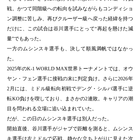
戦。かつて同階級への転向を試みながらもコンディショ
ン調整に苦しみ、再びクルーザー級へ戻った経緯を持つ
だけに、この試合は谷川選手にとって“再起を懸けた減
量”でもあった。
一方のムシンスキ選手も、決して順風満帆ではなかっ
た。
2025年のK-1 WORLD MAX世界トーナメントでは、オウ
ヤン・フェン選手に接戦の末に判定負け。さらに2026年
2月には、ミドル級転向初戦でデング・シルバ選手に逆
転KO負けを喫しており、まさかの2連敗。キャリアの潮
目を問われる立場に追い込まれていた。
だが、この日のムシンスキ選手は別人だった。
開始直後、谷川選手がジャブで距離を測ると、ムシンス
キ選手は左ミドルで応戦。静かな立ち上がりに見えた次