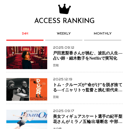
ACCESS RANKING
24H
WEEKLY
MONTHLY
2025.09.12
戸田恵梨香さんが挑む、波乱の人生―
占い師・細木数子をNetflixで実写化
芸能
2025.12.19
トム・クルーズが“命がけ”を脱ぎ捨て
る―イニャリトゥ監督と挑む前代未聞
の大惨事コメディ「DIGGER ディガ
芸能
ー」始動
2025.09.17
美女フィギュアスケート選手の紀平梨
花さんがミラノ五輪出場断念 中部選
手権欠場を発表「安全最優先の判断」
その他