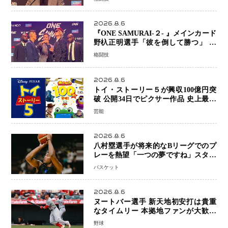
2026.8.6
『ONE SAMURAI-２- 』メインカード
野杁正明選手「彼を倒して勝つ」 リ
ウ・メンヤンとの因縁に決着へ 再起
格闘技
を懸けたONEフェザー級トーナメント
初戦
2026.8.6
トイ・ストーリー５が興収100億円突
破 公開34日でピクサー作品 史上最速
日本歴代シリーズ最高更新も目前
芸能
2026.8.6
八村塁選手が将来的なBリーグでのプ
レーを熱望「一つの夢ですね」スター
帰還がリーグ価値を押し上げる可能性
バスケット
2026.8.6
ヌートバー選手 新天地初安打は貴重
なタイムリー 本拠地ファンが大歓声
笑顔で歓喜
野球