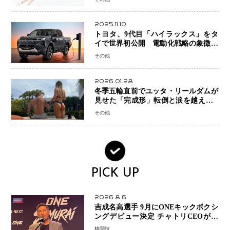
2025.11.10
トヨタ、9代目「ハイラックス」をタ
イで世界初公開 電動化戦略の象徴と
なるBEVモデルを初設定
その他
2026.01.28
冬季五輪直前でユッタ・リールダムが
見せた「完成形」転倒と涙を越えて─
ミラノで金を狙うオランダ女王の現在
その他
地
PICK UP
2026.8.6
吉成名高選手 9月にONEキックボクシ
ングデビュー決定 チャトリCEOがサ
プライズ発表 2カ月連続参戦へ
格闘技