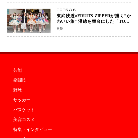
2026.8.6
東武鉄道×FRUITS ZIPPERが描く“か
わいい旅” 沿線を舞台にした「TOBU
KAWAII PROJECT」が開幕
芸能
芸能
格闘技
野球
サッカー
バスケット
美容コスメ
特集・インタビュー