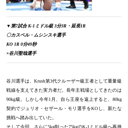
▼第7試合 K-1ミドル級 3分3R・延長1R
〇カスペル・ムシンスキ選手
KO 1R 0分49秒
×谷川聖哉選手
谷川選手は、Krush第3代クルーザー級王者として重量級
戦線を支えてきた実力者だ。長年主戦場としてきたのは
90kg級。しかし今年1月、自ら王座を返上すると、80kg
契約でジュリオ・セザール・モリ選手をKOし、新たな
挑戦へ踏み出していた。
そして今回、さらに5kg削った75kgのK-1ミドル級へ再挑