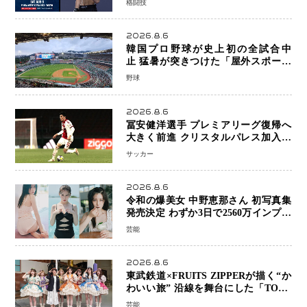
格闘技
戦”の現在地
2026.8.6
韓国プロ野球が史上初の全試合中
止 猛暑が突きつけた「屋外スポーツ
の限界」 日本発のドーム型施設時代
野球
へ
2026.8.6
冨安健洋選手 プレミアリーグ復帰へ
大きく前進 クリスタルパレス加入目
前 メディカルチェックも通過
サッカー
2026.8.6
令和の爆美女 中野恵那さん 初写真集
発売決定 わずか3日で2560万インプレ
ッションを記録した話題の美貌を凝縮
芸能
2026.8.6
東武鉄道×FRUITS ZIPPERが描く“か
わいい旅” 沿線を舞台にした「TOBU
KAWAII PROJECT」が開幕
芸能