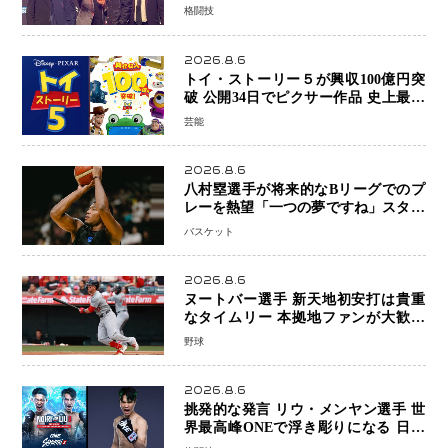
ウ・メンヤンとの因縁に決着へ 再起
格闘技
を懸けたONEフェザー級トーナメント
初戦
2026.8.6
トイ・ストーリー５が興収100億円突
破 公開34日でピクサー作品 史上最速
日本歴代シリーズ最高更新も目前
芸能
2026.8.6
八村塁選手が将来的なBリーグでのプ
レーを熱望「一つの夢ですね」スター
帰還がリーグ価値を押し上げる可能性
バスケット
2026.8.6
ヌートバー選手 新天地初安打は貴重
なタイムリー 本拠地ファンが大歓声
笑顔で歓喜
野球
2026.8.6
挑発的な発言 リウ・メンヤン選手 世
界最高峰ONEで浮き彫りになる 日本
キックボクシングが直面する“技術