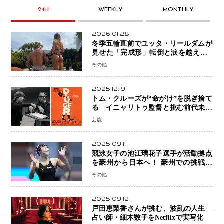
24H
WEEKLY
MONTHLY
2026.01.28
冬季五輪直前でユッタ・リールダムが
見せた「完成形」転倒と涙を越えて─
ミラノで金を狙うオランダ女王の現在
その他
地
2025.12.19
トム・クルーズが“命がけ”を脱ぎ捨て
る―イニャリトゥ監督と挑む前代未聞
の大惨事コメディ「DIGGER ディガ
芸能
ー」始動
2025.09.11
競泳女子の池江璃花子選手が活動拠点
を豪州から日本へ！ 豪州での挑戦を
糧に、28年ロサンゼルス五輪へ再始動
その他
2025.09.12
戸田恵梨香さんが挑む、波乱の人生―
占い師・細木数子をNetflixで実写化