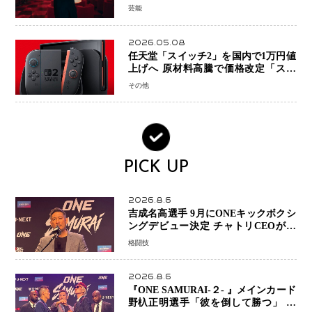
芸能
2026.05.08
任天堂「スイッチ2」を国内で1万円値
上げへ 原材料高騰で価格改定「スイ
ッチオンライン」も引き上げ
その他
PICK UP
2026.8.6
吉成名高選手 9月にONEキックボクシ
ングデビュー決定 チャトリCEOがサ
プライズ発表 2カ月連続参戦へ
格闘技
2026.8.6
『ONE SAMURAI-２- 』メインカード
野杁正明選手「彼を倒して勝つ」 リ