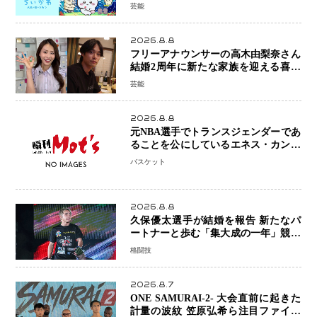
ツ」の強さ スパイダーマン、モアナ
芸能
ら世界級作品と並ぶ存在感
2026.8.8
フリーアナウンサーの高木由梨奈さん
結婚2周年に新たな家族を迎える喜び
を報告 夫・岸田タツヤさんと連名
芸能
「夫婦ともに幸せに感じています」
2026.8.8
元NBA選手でトランスジェンダーであ
ることを公にしているエネス・カンタ
ーがWNBAドラフト参戦を表明「参加
バスケット
資格を満たしている」異例の挑戦、そ
の背景に女子スポーツを巡る議論
2026.8.8
久保優太選手が結婚を報告 新たなパ
ートナーと歩む「集大成の一年」競技
生活を支える存在に感謝
格闘技
2026.8.7
ONE SAMURAI-2- 大会直前に起きた
計量の波紋 笠原弘希ら注目ファイタ