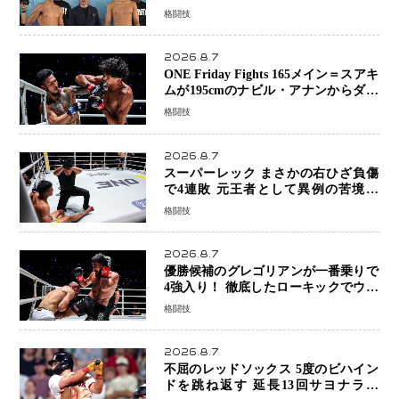
ーは契約体重で決戦へ、山本歩夢と平
格闘技
山諒選手戦は中止に
2026.8.7
ONE Friday Fights 165メイン＝スアキ
ムが195cmのナビル・アナンからダウ
ン奪取！猛反撃を耐え抜き判定勝利、
格闘技
8連勝を達成
2026.8.7
スーパーレック まさかの右ひざ負傷
で4連敗 元王者として異例の苦境…
「アクシデント」でも消えない危険信
格闘技
号
2026.8.7
優勝候補のグレゴリアンが一番乗りで
4強入り！ 徹底したローキックでウス
ビャンを攻略、判定勝利
格闘技
2026.8.7
不屈のレッドソックス 5度のビハイン
ドを跳ね返す 延長13回サヨナラ勝