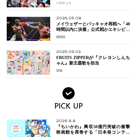
プロの現場へ―。
バスケット
2026.05.08
メイウェザーとパッキャオ再戦へ「48
時間以内に決着」公式戦かエキシビシ
ョンか混迷続く
格闘技
2025.09.03
FRUITS ZIPPERが『クレヨンしんち
ゃん』新主題歌を担当
芸能
PICK UP
2026.8.8
『ちいかわ』興収50億円突破の衝撃
映画館を席巻する「日本発コンテン