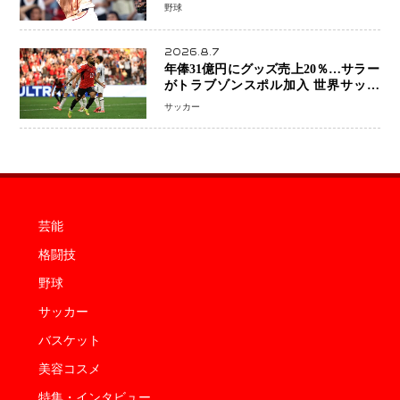
ち 吉田正尚選手も2安打1打点で貢献 4
野球
得点以上は驚異の28連勝
2026.8.7
年俸31億円にグッズ売上20％…サラー
がトラブゾンスポル加入 世界サッカ
ーは「五大リーグ一強」から新時代へ
サッカー
芸能
格闘技
野球
サッカー
バスケット
美容コスメ
特集・インタビュー