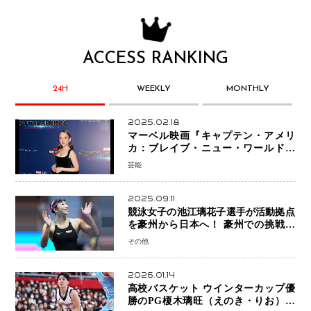
ACCESS RANKING
24H
WEEKLY
MONTHLY
2025.02.18
マーベル映画『キャプテン・アメリ
カ：ブレイブ・ニュー・ワールド』
新ブラック・ウィドウ役のシラ・ハー
芸能
スとは！？
2025.09.11
競泳女子の池江璃花子選手が活動拠点
を豪州から日本へ！ 豪州での挑戦を
糧に、28年ロサンゼルス五輪へ再始動
その他
2026.01.14
高校バスケット ウインターカップ優
勝のPG榎木璃旺（えのき・りお）が