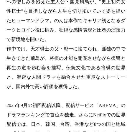
への憎しみを抱えた主人公・国見飛鳥が、“史上初の女
性棋士”を目指しながら人生を切り拓いていく姿を描い
たヒューマンドラマ。のんは本作でキャリア初となるダ
ークヒロイン役に挑み、壮絶な感情表現と圧巻の演技力
で新境地を開いた。
作中では、天才棋士の父・彰一に捨てられ、孤独の中で
生きてきた飛鳥が、将棋の才能を開花させながら復讐と
再生の道を歩む姿を描写。伝統文化である将棋の世界
と、濃密な人間ドラマを融合させた重厚なストーリー
が、国内外で高い評価を獲得した。
2025年9月の初回配信以降、配信サービス「ABEMA」の
ドラマランキングで首位を独走。さらにNetflixでの世界
配信では、日本、韓国、台湾、香港など8つの国と地域