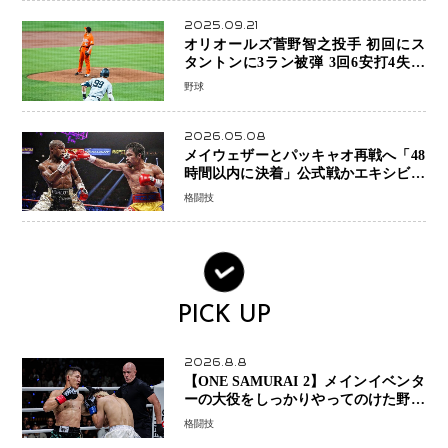
2025.09.21
オリオールズ菅野智之投手 初回にス
タントンに3ラン被弾 3回6安打4失点
で降板
野球
2026.05.08
メイウェザーとパッキャオ再戦へ「48
時間以内に決着」公式戦かエキシビシ
ョンか混迷続く
格闘技
PICK UP
2026.8.8
【ONE SAMURAI 2】メインイベンタ
ーの大役をしっかりやってのけた野杁
正明が衝撃のリベンジ！ リウ・メン
格闘技
ヤンを1R・2分59秒KO、左カウンタ