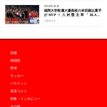
2026.8.8
福岡大学附属大濠高校の本田蕗以選手
がMVP！八村塁主宰「BLACK
SAMURAI SUMMIT 2026」で存在
バスケット
感 NBAへの夢へ大きな一歩「自信に
なった」
芸能
格闘技
野球
サッカー
バスケット
美容コスメ
特集・インタビュー
その他