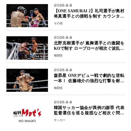
2026.8.8
【ONE SAMURAI 2】礼司選手が奥村
将真選手との接戦を制す カウンター
と正確な打撃で判定勝利
その他
2026.8.8
北野克樹選手が 嵐舞選手との激闘を
KOで制す ローブローが相次ぐ波乱の
展開…涙の勝利「生まれてくる娘のた
格闘技
めに750万円を使いたい」
2026.8.8
森昴星 ONEデビュー戦で劇的な逆転
一本！ 佐藤雄介の強烈な打撃を耐え
抜き、リアネイキッドチョークで勝利
格闘技
2026.8.8
韓国サッカー協会が異例の謝罪 代表
監督選任を巡る疑惑など相次ぐ問題
「組織の刷新」誓う
サッカー