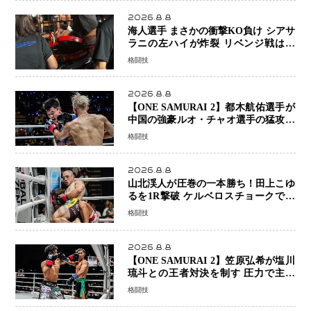
ーで完全決着
2026.8.8
海人選手 まさかの衝撃KO負け シアサ
ラニの左ハイが炸裂 リベンジ戦は一
瞬で決着
格闘技
2026.8.8
【ONE SAMURAI 2】都木航佑選手が
中国の強豪ルオ・チャオ選手の猛攻を
受けながらも的確な攻撃で応戦 最後
格闘技
まで打ち合うも判定でチャオに軍配
2026.8.8
山北渓人が圧巻の一本勝ち！田上こゆ
るを1R撃破 ケルベロスチョークで存
在感を示す
格闘技
2026.8.8
【ONE SAMURAI 2】笠原弘希が塩川
琉斗との王者対決を制す 圧力で主導
権を握り判定勝利
格闘技