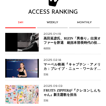
ACCESS RANKING
24H
WEEKLY
MONTHLY
2025.04.19
高田延彦氏、RIZIN「男祭り」出演オ
ファーを辞退 統括本部長時代の役目
「すでに終えています」と明言
格闘技
2025.02.18
マーベル映画『キャプテン・アメリ
カ：ブレイブ・ニュー・ワールド』
新ブラック・ウィドウ役のシラ・ハー
芸能
スとは！？
2025.09.03
FRUITS ZIPPERが『クレヨンしんち
ゃん』新主題歌を担当
芸能